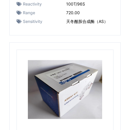
Reactivity
100T/96S
Range
720.00
Sensitivity
天冬酰胺合成酶（AS）