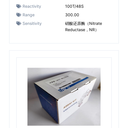
Reactivity
100T/48S
Range
300.00
Sensitivity
硝酸还原酶（Nitrate
Reductase，NR）