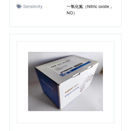
Sensitivity
一氧化氮（Nitric oxide，
NO）