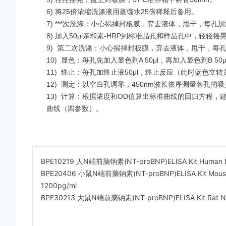
6) 将25倍浓缩洗涤液用蒸馏水25倍稀释后备用。
7)
***
次洗涤：小心揭掉封板膜，弃去液体，甩干，每孔加
8) 加入50μl亲和素-HRP到标准品孔和样品孔中，轻轻摇
9)
第二次洗涤：小心揭掉封板膜，弃去液体，甩干，每孔
10)
显色：每孔先加入显色剂A 50μl，再加入显色剂B 5
11)
终止：每孔加终止液50μl，终止反应（此时蓝色立转黄
12)
测定：以空白孔调零，450nm波长依序测量各孔的吸
13)
计算：根据浓度和OD值算出标准曲线的回归方程，建议用专
曲线（四参数）。
BPE10219 人N端前脑钠素(NT-proBNP)ELISA Kit
Human N
BPE20406 小鼠N端前脑钠素(NT-proBNP)ELISA Kit Mouse N-ter
1200pg/ml
BPE30213 大鼠N端前脑钠素(NT-proBNP)ELISA Kit
Rat N