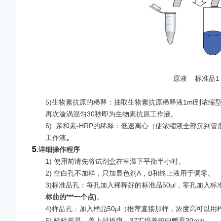
原液 标准品1 
5)生物素抗原的稀释：抽取生物素抗原稀释液1ml到浓缩
再次漩涡混匀30秒即为生物素抗原工作液。
6)
亲和素-HRP的稀释：低速离心（使浓缩液全部沉到管底
工作液
。
5
.
详细操作程序
1) 使用前请先将试剂盒在室温下平衡半小时。
2) 空白孔不加样，只加显色剂A，B和终止液用于调零。
3)标准品孔：每孔加入稀释好的标准品50μl，零孔加入标准
标曲的***一个点
)
。
4)样品孔：加入样品50μl（推荐直接加样，浓度高可以用
5) 轻轻摇晃，盖上封板膜，37℃培养箱中孵育30min。