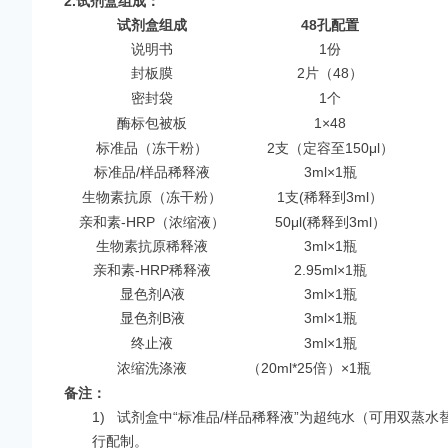
2.
试剂盒组成：
试剂盒组成
48
孔配置
说明书
1份
封板膜
2片（48）
密封袋
1个
酶标包被板
1×48
标准品（冻干粉）
2支（定容至150μl）
标准品/样品稀释液
3ml×1瓶
生物素抗原（冻干粉）
1支(稀释到3ml）
亲和素-HRP（浓缩液）
50μl(稀释到3ml）
生物素抗原稀释液
3ml×1瓶
亲和素-HRP稀释液
2.95ml×1瓶
显色剂A液
3ml×1瓶
显色剂B液
3ml×1瓶
终止液
3ml×1瓶
浓缩洗涤液
（20ml*25倍）×1瓶
备注：
1)
试剂盒中“标准品/样品稀释液”为超纯水（可用双蒸水替代
行配制。