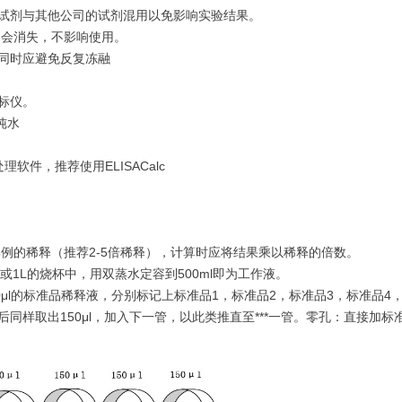
的试剂与其他公司的试剂混用以免影响实验结果。
即会消失，不影响使用。
心同时应避免反复冻融
标仪。
纯水
处理软件，推荐使用ELISACalc
例的稀释（推荐2-5倍稀释），计算时应将结果乘以稀释的倍数。
或1L的烧杯中，用双蒸水定容到500ml即为工作液。
150μl的标准品稀释液，分别标记上标准品1，标准品2，标准品3，标准品4，
同样取出150μl，加入下一管，以此类推直至***一管。零孔：直接加标准