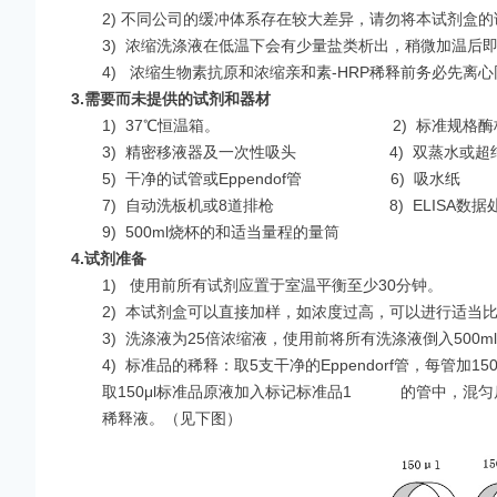
2) 不同公司的缓冲体系存在较大差异，请勿将本试剂盒
3)
浓缩洗涤液在低温下会有少量盐类析出，稍微加温后
4)
浓缩生物素抗原和浓缩亲和素-HRP稀释前务必先离
3.
需要而未提供的试剂和器材
1)
37℃恒温箱。 2)
标准规格酶
3)
精密移液器及一次性吸头 4)
双蒸水或超
5)
干净的试管或Eppendof管 6)
吸水纸
7)
自动洗板机或8道排枪 8)
ELISA数据
9)
500ml烧杯的和适当量程的量筒
4.
试剂准备
1)
使用前所有试剂应置于室温平衡至少30分钟。
2)
本试剂盒可以直接加样，如浓度过高，可以进行适当比
3)
洗涤液为25倍浓缩液，使用前将所有洗涤液倒入500ml
4)
标准品的稀释：取5支干净的Eppendorf管，每管加
取150μl标准品原液加入标记标准品1 的管中，混匀后
稀释液。（见下图）