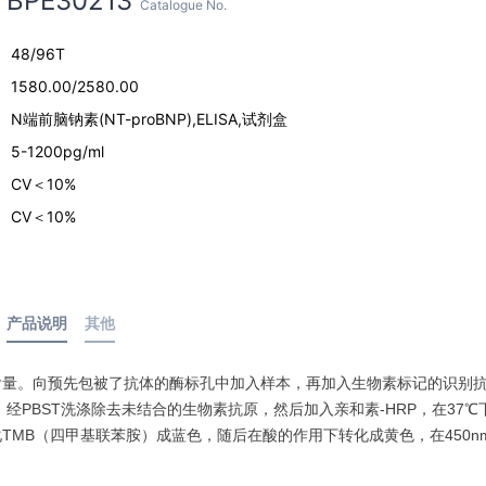
BPE30213
Catalogue No.
48/96T
1580.00/2580.00
N端前脑钠素(NT-proBNP),ELISA,试剂盒
5-1200pg/ml
CV＜10%
CV＜10%
产品说明
其他
含量。向预先包被了抗体的酶标孔中加入样本，再加入生物素标记的识别
，经PBST洗涤除去未结合的生物素抗原，然后加入亲和素-HRP，在37℃
P催化TMB（四甲基联苯胺）成蓝色，随后在酸的作用下转化成黄色，在450n