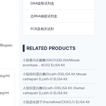
DNA提取试剂盒
总RNA抽提试剂盒
PCR及相关试剂
istic
RELATED PRODUCTS
小鼠顺乌头酸酶2(ACO2)ELISA/Mouse
aconitase，ACO2 ELISA Kit
小鼠组织蛋白酶D(cath-D)ELISA Kit Mouse
0pg/ml
cathepsin D,cath-D ELISA Kit
人组织蛋白酶D(cath-D)ELISA Kit /Human
0pg/ml
cathepsin D,cath-D ELISA Kit
小鼠趋化因子(fractalkine/CX3CL1) ELISA Kit