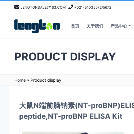
LENGTONSALE@163.COM
+021-51035572/5672
首页
关于我们
产品中心
PRODUCT DISPLAY
Home
»
Product display
大鼠N端前脑钠素(NT-proBNP)ELISA Kit
peptide,NT-proBNP ELISA Kit