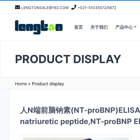
LENGTONSALE@163.COM
+021-51035572/5672
首页
关于我们
产品中心
PRODUCT DISPLAY
Home
»
Product display
人N端前脑钠素(NT-proBNP)ELISA Kit
natriuretic peptide,NT-proBNP E