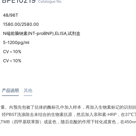
BPE10219
Catalogue No.
48/96T
1580.00/2580.00
N端前脑钠素(NT-proBNP),ELISA,试剂盒
5-1200pg/ml
CV＜10%
CV＜10%
产品说明
其他
含量。向预先包被了抗体的酶标孔中加入样本，再加入生物素标记的识别
，经PBST洗涤除去未结合的生物素抗原，然后加入亲和素-HRP，在37℃
P催化TMB（四甲基联苯胺）成蓝色，随后在酸的作用下转化成黄色，在450n