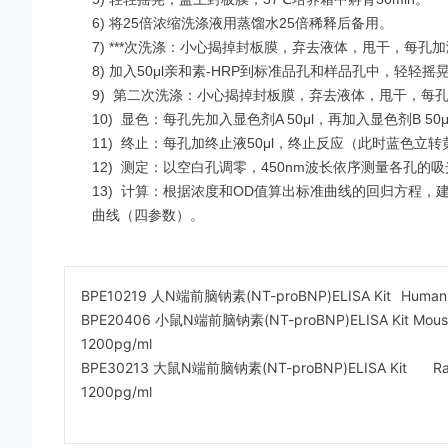
6) 将25倍浓缩洗涤液用蒸馏水25倍稀释后备用。
7)
***
次洗涤：小心揭掉封板膜，弃去液体，甩干，每孔加
8) 加入50μl亲和素-HRP到标准品孔和样品孔中，轻轻摇
9)
第二次洗涤：小心揭掉封板膜，弃去液体，甩干，每孔
10)
显色：每孔先加入显色剂A 50μl，再加入显色剂B 5
11)
终止：每孔加终止液50μl，终止反应（此时蓝色立转黄
12)
测定：以空白孔调零，450nm波长依序测量各孔的吸
13)
计算：根据浓度和OD值算出标准曲线的回归方程，建议用专
曲线（四参数）。
BPE10219 人N端前脑钠素(NT-proBNP)ELISA Kit
Human 
BPE20406 小鼠N端前脑钠素(NT-proBNP)ELISA Kit Mouse N-ter
1200pg/ml
BPE30213 大鼠N端前脑钠素(NT-proBNP)ELISA Kit
Ra
1200pg/ml