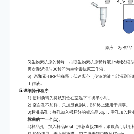
原液 标准品1 
5)生物素抗原的稀释：抽取生物素抗原稀释液1ml到浓缩
再次漩涡混匀30秒即为生物素抗原工作液。
6)
亲和素-HRP的稀释：低速离心（使浓缩液全部沉到管底
工作液
。
5
.
详细操作程序
1) 使用前请先将试剂盒在室温下平衡半小时。
2) 空白孔不加样，只加显色剂A，B和终止液用于调零。
3)标准品孔：每孔加入稀释好的标准品50μl，零孔加入标准
标曲的***一个点
)
。
4)样品孔：加入样品50μl（推荐直接加样，浓度高可以用
5) 轻轻摇晃，盖上封板膜，37℃培养箱中孵育30min。