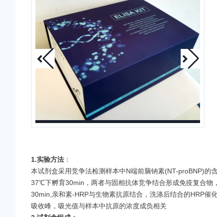
1.实验方法
：
本试剂盒采用竞争法检测样本中
N端前脑钠素(NT-proBNP)
的
37℃下孵育30min，两者与固相抗体竞争结合形成免疫复合物
30min,亲和素-HRP与生物素抗原结合，洗涤后结合的HR
吸收
峰，吸光值与样本中抗原的浓度成负相关