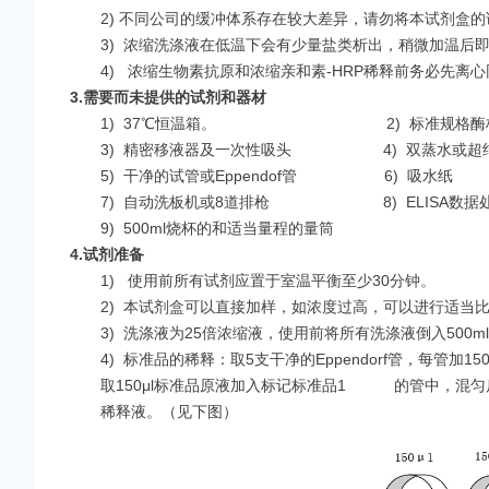
2) 不同公司的缓冲体系存在较大差异，请勿将本试剂盒
3)
浓缩洗涤液在低温下会有少量盐类析出，稍微加温后
4)
浓缩生物素抗原和浓缩亲和素-HRP稀释前务必先离
3.
需要而未提供的试剂和器材
1)
37℃恒温箱。 2)
标准规格酶
3)
精密移液器及一次性吸头 4)
双蒸水或超
5)
干净的试管或Eppendof管 6)
吸水纸
7)
自动洗板机或8道排枪 8)
ELISA数据
9)
500ml烧杯的和适当量程的量筒
4.
试剂准备
1)
使用前所有试剂应置于室温平衡至少30分钟。
2)
本试剂盒可以直接加样，如浓度过高，可以进行适当比
3)
洗涤液为25倍浓缩液，使用前将所有洗涤液倒入500ml
4)
标准品的稀释：取5支干净的Eppendorf管，每管加
取150μl标准品原液加入标记标准品1 的管中，混匀后
稀释液。（见下图）