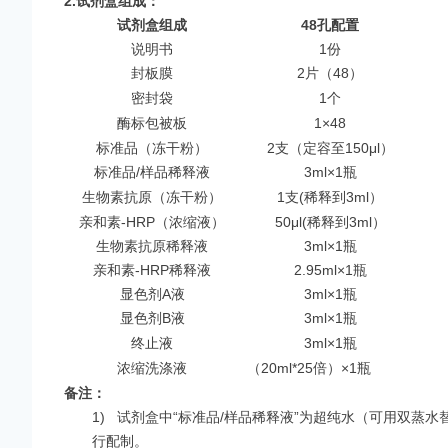
2.
试剂盒组成：
试剂盒组成
48
孔配置
说明书
1份
封板膜
2片（48）
密封袋
1个
酶标包被板
1×48
标准品（冻干粉）
2支（定容至150μl）
标准品/样品稀释液
3ml×1瓶
生物素抗原（冻干粉）
1支(稀释到3ml）
亲和素-HRP（浓缩液）
50μl(稀释到3ml）
生物素抗原稀释液
3ml×1瓶
亲和素-HRP稀释液
2.95ml×1瓶
显色剂A液
3ml×1瓶
显色剂B液
3ml×1瓶
终止液
3ml×1瓶
浓缩洗涤液
（20ml*25倍）×1瓶
备注：
1)
试剂盒中“标准品/样品稀释液”为超纯水（可用双蒸水替代
行配制。