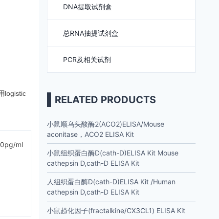
DNA提取试剂盒
总RNA抽提试剂盒
PCR及相关试剂
istic
RELATED PRODUCTS
小鼠顺乌头酸酶2(ACO2)ELISA/Mouse
aconitase，ACO2 ELISA Kit
00pg/ml
小鼠组织蛋白酶D(cath-D)ELISA Kit Mouse
cathepsin D,cath-D ELISA Kit
人组织蛋白酶D(cath-D)ELISA Kit /Human
cathepsin D,cath-D ELISA Kit
小鼠趋化因子(fractalkine/CX3CL1) ELISA Kit