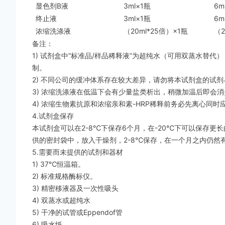
显色剂B液
3ml×1瓶
6m
终止液
3ml×1瓶
6m
浓缩洗涤液
（20ml*25倍）×1瓶
（2
备注：
1) 试剂盒中“标准品/样品稀释液”为超纯水（可用双蒸水替代），
制。
2) 不同公司的缓冲体系存在较大差异，请勿将本试剂盒的试
3) 浓缩洗涤液在低温下会有少量盐类析出，稍微加温后即会
4) 浓缩生物素抗原和浓缩亲和素-HRP稀释前务必先离心同时
4.试剂盒保存
本试剂盒可以在2-8℃下保存6个月，在-20℃下可以保存
供的密封袋中，放入干燥剂，2-8℃保存，在一个月之内仍然
5.需要而未提供的试剂和器材
1) 37℃恒温箱。
2) 标准规格酶标仪。
3) 精密移液器及一次性吸头
4) 双蒸水或超纯水
5) 干净的试管或Eppendof管
6) 吸水纸