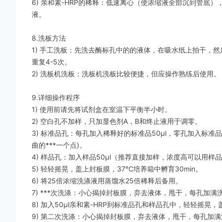
6) 亲和素-HRP的稀释：低速离心（使浓缩液全部沉到管底）
液。
8.洗板方法
1) 手工洗板：先洗去酶标孔中的的液体，在吸水纸上拍干，然
重复4-5次。
2) 洗板机洗板：洗板机洗板比较便捷，但应操作熟练后使用。
9.详细操作程序
1) 使用前请先将试剂盒在室温下平衡半小时。
2) 空白孔不加样，只加显色剂A，B和终止液用于调零。
3) 标准品孔：每孔加入稀释好的标准品50μl，零孔加入标准品
曲的***一个点)。
4) 样品孔：加入样品50μl（推荐直接加样，浓度高可以用样
5) 轻轻摇晃，盖上封板膜，37℃培养箱中孵育30min。
6) 将25倍浓缩洗涤液用蒸馏水25倍稀释后备用。
7) ***次洗涤：小心揭掉封板膜，弃去液体，甩干，每孔加
8) 加入50μl亲和素-HRP到标准品孔和样品孔中，轻轻摇晃，
9) 第二次洗涤：小心揭掉封板膜，弃去液体，甩干，每孔加