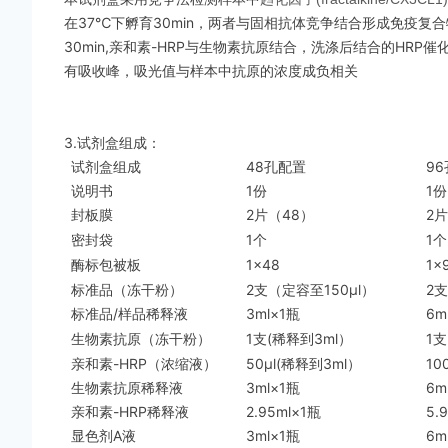
在37℃下孵育30min，两者与固相抗体竞争结合形成免疫复合
30min,亲和素-HRP与生物素抗原结合，洗涤后结合的HR
有吸收峰，吸光值与样本中抗原的浓度成负相关
3.试剂盒组成：
试剂盒组成
48孔配置
9
说明书
1份
1份
封板膜
2片（48）
2
密封袋
1个
1个
酶标包被板
1×48
1×
标准品（冻干粉）
2支（定容至150μl）
2支
标准品/样品稀释液
3ml×1瓶
6m
生物素抗原（冻干粉）
1支(稀释到3ml）
1支
亲和素-HRP（浓缩液）
50μl(稀释到3ml）
10
生物素抗原稀释液
3ml×1瓶
6m
亲和素-HRP稀释液
2.95ml×1瓶
5.
显色剂A液
3ml×1瓶
6m