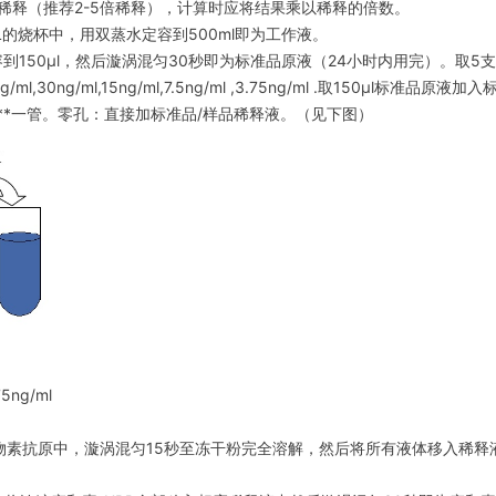
稀释（推荐2-5倍稀释），计算时应将结果乘以稀释的倍数。
1L的烧杯中，用双蒸水定容到500ml即为工作液。
到150μl，然后漩涡混匀30秒即为标准品原液（24小时内用完）。取5
ng/ml,15ng/ml,7.5ng/ml ,3.75ng/ml .取150μl标准品原液加入标
***一管。零孔：直接加标准品/样品稀释液。（见下图）
75ng/ml
生物素抗原中，漩涡混匀15秒至冻干粉完全溶解，然后将所有液体移入稀释