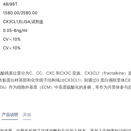
48/96T
1580.00/2580.00
CX3CL1,ELISA,试剂盒
0.05-8ng/ml
CV＜10%
CV＜10%
氨酸残基位置分
为C、CC、CXC 和CX3C 亚族。CX3CL1（fractalkine）
含黏蛋白样茎部和化学因子结构域
cdCX3CL1）则通过G 蛋白偶联受体CX3
Gs）作为细胞外基质（ECM）中高度硫酸化的多糖，
常作为共受体参与
产品说明
其他
的含量。向预先包被了抗体的酶标孔中加入样本，再加入生物素标记的识