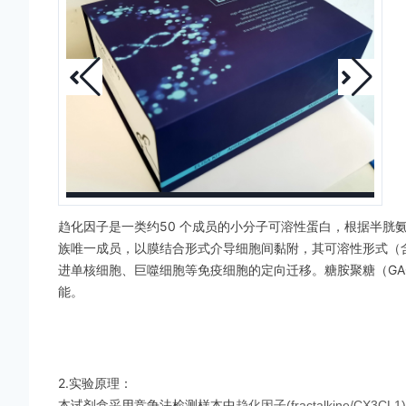
趋化因子是一类约50 个成员的小分子可溶性蛋白，根据半胱
族唯一成员，
以膜结合形式介导细胞间黏附，其可溶性形式（
进单核细胞、巨噬细胞等免疫细胞
的定向迁移。糖胺聚糖（GA
能。
2.实验原理：
本试剂盒采用竞争法检测样本中
趋化因子(fractalkine/CX3CL1)