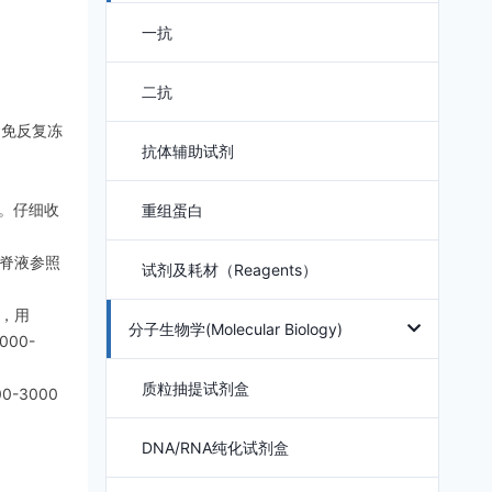
一抗
二抗
避免反复冻
抗体辅助试剂
）。仔细收
重组蛋白
脑脊液参照
试剂及耗材（Reagents）
时，用
分子生物学(Molecular Biology)
00-
质粒抽提试剂盒
-3000
DNA/RNA纯化试剂盒