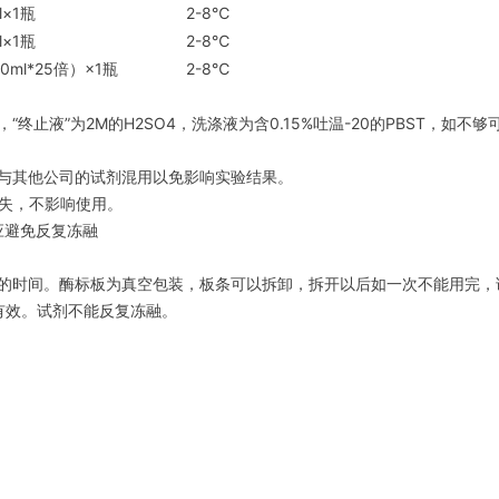
l×1瓶
2-8℃
l×1瓶
2-8℃
0ml*25倍）×1瓶
2-8℃
“终止液”为2M的H2SO4，洗涤液为含0.15%吐温-20的PBST，如不够
剂与其他公司的试剂混用以免影响实验结果。
消失，不影响使用。
应避免反复冻融
更长的时间。酶标板为真空包装，板条可以拆卸，拆开以后如一次不能用完，
有效。试剂不能反复冻融。