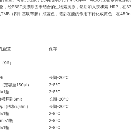
物，经PBST洗涤除去未结合的生物素抗原，然后加入亲和素-HRP，在3
P催化TMB（四甲基联苯胺）成蓝色，随后在酸的作用下转化成黄色，在450
6孔配置
保存
片（96）
96
长期-20℃
（定容至150μl）
2-8℃
l×1瓶
2-8℃
(稀释到6ml）
长期-20℃
0μl (稀释到6ml）
长期-20℃
l×1瓶
2-8℃
9ml×1瓶
2-8℃
l×1瓶
2-8℃