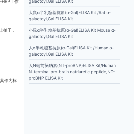
galactoyl,Gal ELISA Kit
HRP工作
大鼠α半乳糖基抗原(α-Gal)ELISA Kit /Rat α-
galactoyl,Gal ELISA Kit
纸上拍干，
小鼠α半乳糖基抗原(α-Gal)ELISA Kit Mouse α-
galactoyl,Gal ELISA Kit
人α半乳糖基抗原(α-Gal)ELISA Kit /Human α-
galactoyl,Gal ELISA Kit
人N端前脑钠素(NT-proBNP)ELISA Kit/Human
N-terminal pro-brain natriuretic peptide,NT-
proBNP ELISA Kit
将其作为标