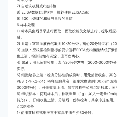
7) 自动洗板机或8道排枪
8) ELISA数据处理软件，推荐使用ELISACalc
9) 500ml烧杯的和适当量程的量筒
6.样本处理
1) 标本采集后尽早进行提取，提取按相关文献进行，提取后
融。
2) 血清：室温血液自然凝固10-20分钟，离心20分钟左右（
3) 血浆：应根据检测指标的要求选择EDTA或枸橼酸钠或肝素作
集上请，检测前如有沉淀，应再次离心。
4) 尿液：用无菌管收集，离心20分钟左右（2000-300
实行。
5) 细胞培养上清：检测分泌性的成份时，用无菌管收集。离心2
PBS（PH7.2-7.4）稀释细胞悬液，细胞浓度达到100万/
3000转/分）。仔细收集上清。保存过程中如有沉淀形成，应
6) 组织标本：切割标本后，称取重量（1g）,加入一定量(9ml)
转/分）。仔细收集上清。分装后一份待检测，其余冷冻备用。样
7.试剂准备
1) 使用前所有试剂应置于室温平衡至少30分钟。