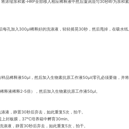
，将浓缩亲和素-HRP全部移入相应稀释液中然后漩涡混匀30秒即为亲和素-
后每孔加入300μl稀释好的洗涤液，轻轻摇晃30秒，然后甩掉，在吸水
/样品稀释液50μl，然后加入生物素抗原工作液50μl(零孔必须要做，并
品稀释液稀释2-5倍），然后加入生物素抗原工作液50μl。
满洗涤液，静置30秒后弃去，如此重复5次，拍干。
盖上封板膜，37℃培养箱中孵育30min。
满洗涤液，静置30秒后弃去，如此重复5次，拍干。