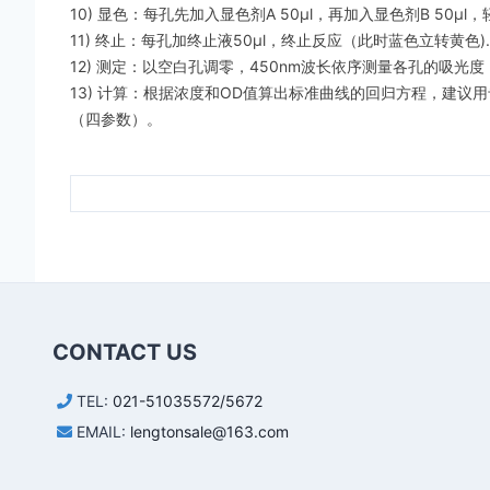
10) 显色：每孔先加入显色剂A 50μl，再加入显色剂B 50μ
11) 终止：每孔加终止液50μl，终止反应（此时蓝色立转黄色).
12) 测定：以空白孔调零，450nm波长依序测量各孔的吸光
13) 计算：根据浓度和OD值算出标准曲线的回归方程，建议用专用
（四参数）。
CONTACT US
TEL:
021-51035572/5672
EMAIL:
lengtonsale@163.com