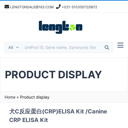
LENGTONSALE@163.COM
+021-51035572/5672
PRODUCT DISPLAY
Home
»
Product display
犬C反应蛋白(CRP)ELISA Kit /Canine
CRP ELISA Kit