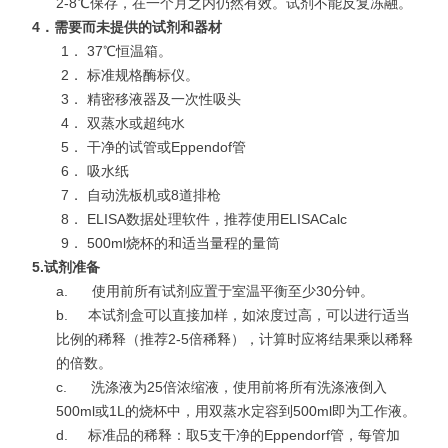
2-8℃保存，在一个月之内仍然有效。试剂不能反复冻融。
4
．需要而未提供的试剂和器材
1． 37℃恒温箱。
2． 标准规格酶标仪。
3． 精密移液器及一次性吸头
4． 双蒸水或超纯水
5． 干净的试管或Eppendof管
6． 吸水纸
7． 自动洗板机或8道排枪
8． ELISA数据处理软件，推荐使用ELISACalc
9． 500ml烧杯的和适当量程的量筒
5.
试剂准备
a.
使用前所有试剂应置于室温平衡至少30分钟。
b.
本试剂盒可以直接加样，如浓度过高，可以进行适当
比例的稀释（推荐2-5倍稀释），计算时应将结果乘以稀释
的倍数。
c.
洗涤液为25倍浓缩液，使用前将所有洗涤液倒入
500ml或1L的烧杯中，用双蒸水定容到500ml即为工作液。
d.
标准品的稀释：取5支干净的Eppendorf管，每管加