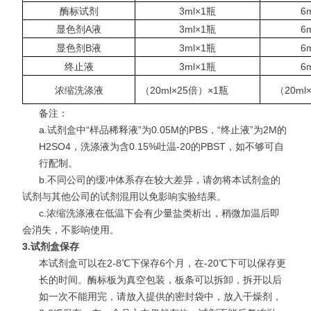
酶标试剂
3ml×1瓶
6
显色剂A液
3ml×1瓶
6
显色剂B液
3ml×1瓶
6
终止液
3ml×1瓶
6
浓缩洗涤液
（20ml×25倍）×1瓶
（20ml
备注：
a
.
试剂盒中“样品稀释液”为0.05M的PBS，“终止液”为2M的
H2SO4，洗涤液为含0.15%吐温-20的PBST，如不够可自
行配制。
b.不同公司的缓冲体系存在较大差异，请勿将本试剂盒的
试剂与其他公司的试剂混用以免影响实验结果。
c.浓缩洗涤液在低温下会有少量盐类析出，稍微加温后即
会消失，不影响使用。
3.
试剂盒保存
本试剂盒可以在2-8℃下保存6个月，在-20℃下可以保存更
长的时间。酶标板为真空包装，板条可以拆卸，拆开以后
如一次不能用完，请放入提供的密封袋中，放入干燥剂，