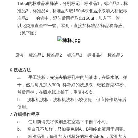
150μl的标准品稀释液，分别标记上标准品1，标准品2，标
准品3，标准品4，标准品5.取150μl标准品原液加入标记标
准品1 的管中，混匀后同样取出150μl，加入下一管，
以此类推直至***一管。零孔：直接加标准品/样品稀释液。
（见下图）
原液 标准品1 标准品2 标准品3 标准品4 标准品5
6.
洗板方法
a.
手工洗板：先洗去酶标孔中的的液体，在吸水纸上拍
干，然后每孔加入300μl稀释好的洗涤液，轻轻摇晃30秒，
然后甩掉，在吸水纸上拍干，重复4-5次。
b.
洗板机洗板：洗板机洗板比较便捷，但应操作熟练后
使用。
7.
详细操作程序
a.
使用前请先将试剂盒在室温下平衡半小时。
b.
空白孔不加样，只加显色剂A，B和终止液用于调零。
c.
标准品孔：每孔加入稀释好的标准品50μl，零孔加入