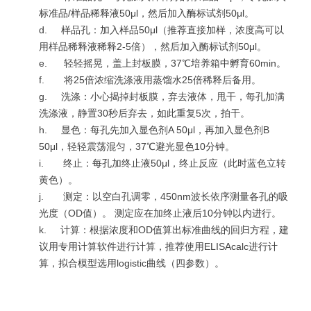
标准品/样品稀释液50μl，然后加入酶标试剂50μl。
d.
样品孔：加入样品50μl（推荐直接加样，浓度高可以
用样品稀释液稀释2-5倍），然后加入酶标试剂50μl。
e.
轻轻摇晃，盖上封板膜，37℃培养箱中孵育60min。
f.
将25倍浓缩洗涤液用蒸馏水25倍稀释后备用。
g.
洗涤：小心揭掉封板膜，弃去液体，甩干，每孔加满
洗涤液，静置30秒后弃去，如此重复5次，拍干。
h.
显色：每孔先加入显色剂A 50μl，再加入显色剂B
50μl，轻轻震荡混匀，37℃避光显色10分钟。
i.
终止：每孔加终止液50μl，终止反应（此时蓝色立转
黄色）。
j.
测定：以空白孔调零，450nm波长依序测量各孔的吸
光度（OD值）。 测定应在加终止液后10分钟以内进行。
k.
计算：根据浓度和OD值算出标准曲线的回归方程，建
议用专用计算软件进行计算，推荐使用ELISAcalc进行计
算，拟合模型选用logistic曲线（四参数）。