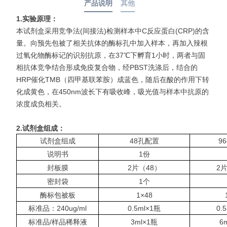
产品说明
其他
1.
实验原理：
本试剂盒采用竞争法(间接法)检测样本中C反应蛋白(CRP)的含
量。向预先包被了相关抗体的酶标孔中加入样本，再加入辣根
过氧化物酶标记的识别抗原，在37℃下孵育1小时，两者与固
相抗体竞争结合形成免疫复合物，经PBST洗涤后，结合的
HRP催化TMB（四甲基联苯胺）成蓝色，随后在酸的作用下转
化成黄色，在450nm波长下有吸收峰，吸光值与样本中抗原的
浓度成负相关。
2.
试剂盒组成：
试剂盒组成
48孔配置
9
说明书
1份
封板膜
2片（48）
2
密封袋
1个
酶标包被板
1×48
标准品：240ug/ml
0.5ml×1瓶
0.
标准品/样品稀释液
3ml×1瓶
6