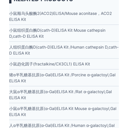
小鼠顺乌头酸酶2(ACO2)ELISA/Mouse aconitase，ACO2
ELISA Kit
小鼠组织蛋白酶D(cath-D)ELISA Kit Mouse cathepsin
D,cath-D ELISA Kit
人组织蛋白酶D(cath-D)ELISA Kit /Human cathepsin D,cath-
D ELISA Kit
小鼠趋化因子(fractalkine/CX3CL1) ELISA Kit
猪α半乳糖基抗原(α-Gal)ELISA Kit /Porcine α-galactoyl,Gal
ELISA Kit
大鼠α半乳糖基抗原(α-Gal)ELISA Kit /Rat α-galactoyl,Gal
ELISA Kit
小鼠α半乳糖基抗原(α-Gal)ELISA Kit Mouse α-galactoyl,Gal
ELISA Kit
人α半乳糖基抗原(α-Gal)ELISA Kit /Human α-galactoyl,Gal