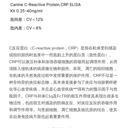
Canine C-Reactive Protein,CRP ELISA
Kit 0.25-40ng/ml
批间差：CV＜12%
批内差：CV＜8%
C反应蛋白（C-reactive protein，CRP）是指在机体受到感染
或组织损伤时血浆中一些急剧上升的蛋白质（急性蛋白）。
CRP可以激活补体和加强吞噬细胞的吞噬而起调理作用，从而
清除入侵机体的病原微生物和损伤、坏死、凋亡的组织细胞，
在机体的天然免疫过程中发挥重要的保护作用。CRP不仅是一
种非特异的炎症标志物，其本身直接参与了炎症与动脉粥样硬
化等心血管疾病，并且是心血管疾病***强有力的预示因子与危
险因子。CRP与补体C1q及FcTR的相互作用使其表现出很多生
物活性，包括宿主对感染的防御反应、对炎症反应的吞噬作用
和调节作用等。与受损细胞、凋亡细胞及核抗原的结合，使其
在自身免疫病方面也起着重要作用。