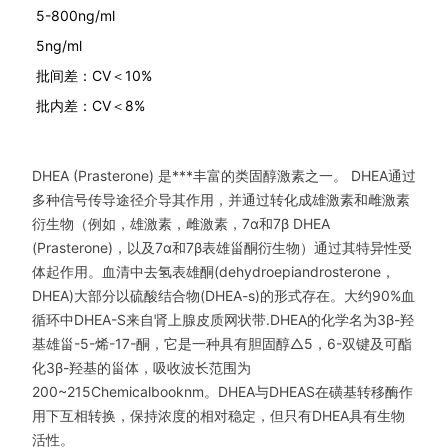
5-800ng/ml
5ng/ml
批间差：CV＜10%
批内差：CV＜8%
DHEA (Prasterone) 是***丰富的类固醇激素之一。 DHEA通过
多种信号传导途径介导其作用，并通过转化成雄激素和雌激素
衍生物（例如，雄激素，雌激素，7α和7β DHEA
(Prasterone)，以及7α和7β表雄甾酮衍生物）通过其特异性受
体起作用。血清中去氢表雄酮(dehydroepiandrosterone，
DHEA)大部分以硫酸结合物(DHEA-s)的形式存在。大约90%血
循环中DHEA-S来自肾上腺皮质网状带.DHEA的化学名为3β-羟
基雄甾-5-烯-17-酮，它是一种具有胆固醇△5，6-双键及可酯
化3β-羟基的甾体，吸收波长范围为
200~215Chemicalbooknm。DHEA与DHEAS在磺基转移酶作
用下互相转换，保持浓度的相对稳定，但只有DHEA具有生物
活性。