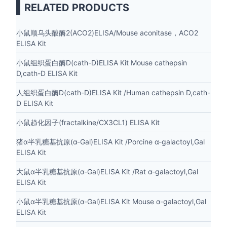
RELATED PRODUCTS
小鼠顺乌头酸酶2(ACO2)ELISA/Mouse aconitase，ACO2
ELISA Kit
小鼠组织蛋白酶D(cath-D)ELISA Kit Mouse cathepsin
D,cath-D ELISA Kit
人组织蛋白酶D(cath-D)ELISA Kit /Human cathepsin D,cath-
D ELISA Kit
小鼠趋化因子(fractalkine/CX3CL1) ELISA Kit
猪α半乳糖基抗原(α-Gal)ELISA Kit /Porcine α-galactoyl,Gal
ELISA Kit
大鼠α半乳糖基抗原(α-Gal)ELISA Kit /Rat α-galactoyl,Gal
ELISA Kit
小鼠α半乳糖基抗原(α-Gal)ELISA Kit Mouse α-galactoyl,Gal
ELISA Kit