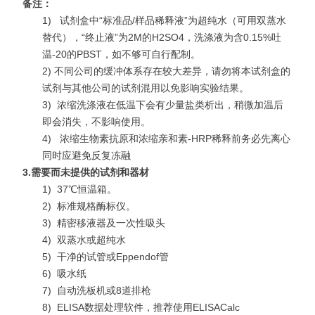
备注：
1)
试剂盒中“标准品/样品稀释液”为超纯水（可用双蒸水
替代），“终止液”为2M的H2SO4，洗涤液为含0.15%吐
温-20的PBST，如不够可自行配制。
2) 不同公司的缓冲体系存在较大差异，请勿将本试剂盒的
试剂与其他公司的试剂混用以免影响实验结果。
3)
浓缩洗涤液在低温下会有少量盐类析出，稍微加温后
即会消失，不影响使用。
4)
浓缩生物素抗原和浓缩亲和素-HRP稀释前务必先离心
同时应避免反复冻融
3.
需要而未提供的试剂和器材
1)
37℃恒温箱。
2)
标准规格酶标仪。
3)
精密移液器及一次性吸头
4)
双蒸水或超纯水
5)
干净的试管或Eppendof管
6)
吸水纸
7)
自动洗板机或8道排枪
8)
ELISA数据处理软件，推荐使用ELISACalc