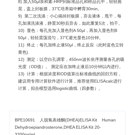
8) 加入50μl亲和素-HRP到标准品孔和样品孔中，轻轻摇
晃，盖上封板膜，37℃培养箱中孵育30min。
9)
第二次洗涤：小心揭掉封板膜，弃去液体，甩干，每
孔加满洗涤液，静置30秒后弃去，如此重复5次，拍干。
10)
显色：每孔先加入显色剂A 50μl，再加入显色剂B
50μl，轻轻震荡混匀，37℃避光显色10分钟。
11)
终止：每孔加终止液50μl，终止反应（此时蓝色立转
黄色).
12)
测定：以空白孔调零，450nm波长依序测量各孔的吸
光度（OD值）。 测定应在加终止液后10分钟以内进行。
13)
计算：根据浓度和OD值算出标准曲线的回归方程，
建议用专用计算软件进行计算，推荐使用ELISAcalc进行
计算，拟合模型选用logistic曲线（四参数）。
BPE10691 人脱氢表雄酮(DHEA)ELISA Kit Human
Dehydroepiandrosterone,DHEA ELISA Kit 20-
3200ng/ml