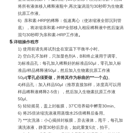
将所有液体移入稀释液瓶中,再次漩涡混匀30秒即为生物素
抗原工作液。
6)
亲和素-HRP的稀释：低速离心（使浓缩液全部沉到管
底），将浓缩亲和素-HRP全部移入相应稀释液中然后漩涡
混匀30秒即为亲和素-HRP工作液
。
5
.
详细操作程序
1) 使用前请先将试剂盒在室温下平衡半小时。
2) 空白孔不加样，只加显色剂A，B和终止液用于调零。
3)标准品孔：每孔加入稀释好的标准品50μl，零孔加入标
准品/样品稀释液50μl，然后加入生物素抗原工作液
50μl
(
零孔必须要做，并将其作为标曲的***一个点
)
。
4)样品孔：加入样品50μl（推荐直接加样，浓度高可以用
样品稀释液稀释2-5倍），然后加入生物素抗原工作液
50μl。
5) 轻轻摇晃，盖上封板膜，37℃培养箱中孵育30min。
6) 将25倍浓缩洗涤液用蒸馏水25倍稀释后备用。
7)
***
次洗涤：小心揭掉封板膜，弃去液体，甩干，每孔加
满洗涤液，静置30秒后弃去，如此重复5次，拍干。