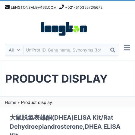
LENGTONSALE@163.COM
+021-51035572/5672
PRODUCT DISPLAY
Home
»
Product display
大鼠脱氢表雄酮(DHEA)ELISA Kit/Rat
Dehydroepiandrosterone,DHEA ELISA