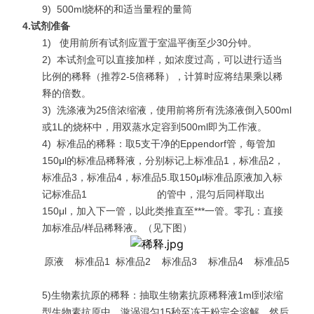
9)
500ml烧杯的和适当量程的量筒
4.
试剂准备
1)
使用前所有试剂应置于室温平衡至少30分钟。
2)
本试剂盒可以直接加样，如浓度过高，可以进行适当
比例的稀释（推荐2-5倍稀释），计算时应将结果乘以稀
释的倍数。
3)
洗涤液为25倍浓缩液，使用前将所有洗涤液倒入500ml
或1L的烧杯中，用双蒸水定容到500ml即为工作液。
4)
标准品的稀释：取5支干净的Eppendorf管，每管加
150μl的标准品稀释液，分别标记上标准品1，标准品2，
标准品3，标准品4，标准品5.取150μl标准品原液加入标
记标准品1 的管中，混匀后同样取出
150μl，加入下一管，以此类推直至***一管。零孔：直接
加标准品/样品稀释液。（见下图）
原液 标准品1 标准品2 标准品3 标准品4 标准品5
5)生物素抗原的稀释：抽取生物素抗原稀释液1ml到浓缩
型生物素抗原中，漩涡混匀15秒至冻干粉完全溶解，然后