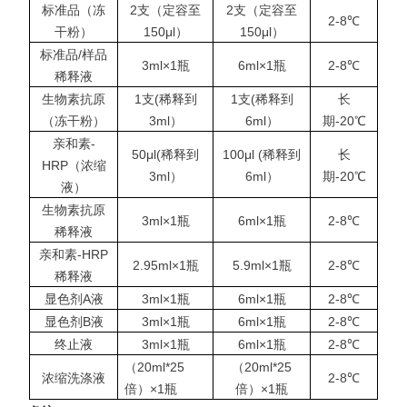
标准品（冻
2支（定容至
2支（定容至
2-8℃
干粉）
150μl）
150μl）
标准品/样品
3ml×1瓶
6ml×1瓶
2-8℃
稀释液
生物素抗原
1支(稀释到
1支(稀释到
长
（冻干粉）
3ml）
6ml）
期-20℃
亲和素-
50μl(稀释到
100μl (稀释到
长
HRP（浓缩
3ml）
6ml）
期-20℃
液）
生物素抗原
3ml×1瓶
6ml×1瓶
2-8℃
稀释液
亲和素-HRP
2.95ml×1瓶
5.9ml×1瓶
2-8℃
稀释液
显色剂A液
3ml×1瓶
6ml×1瓶
2-8℃
显色剂B液
3ml×1瓶
6ml×1瓶
2-8℃
终止液
3ml×1瓶
6ml×1瓶
2-8℃
（20ml*25
（20ml*25
浓缩洗涤液
2-8℃
倍）×1瓶
倍）×1瓶