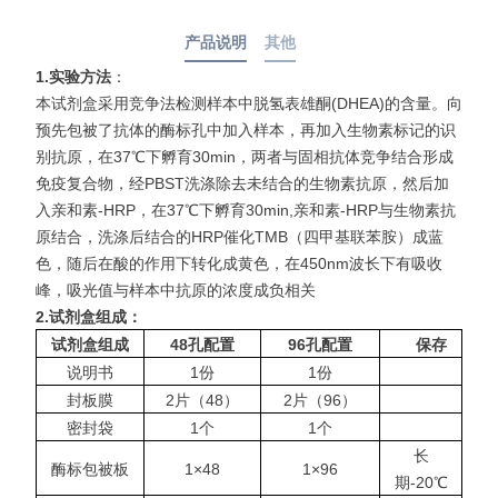
产品说明
其他
1.实验方法
：
本试剂盒采用竞争法检测样本中
脱氢表雄酮(DHEA)
的含量。向
预先包被了抗体的酶标孔中加入样本，再加入生物素标记的识
别抗原，在37℃下孵育30min，两者与固相抗体竞争结合形成
免疫复合物，经PBST洗涤除去未结合的生物素抗原，然后加
入亲和素-HRP，在37℃下孵育30min,亲和素-HRP与生物素抗
原结合，洗涤后结合的HRP催化TMB（四甲基联苯胺）成蓝
色，随后在酸的作用下转化成黄色，在450nm波长下有吸收
峰，吸光值与样本中抗原的浓度成负相关
2.
试剂盒组成：
试剂盒组成
48
孔配置
96
孔配置
保存
说明书
1份
1份
封板膜
2片（48）
2片（96）
密封袋
1个
1个
长
酶标包被板
1×48
1×96
期-20℃