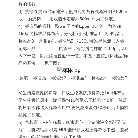
释的倍数。
3)
洗涤液为25倍浓缩液，使用前将所有洗涤液倒入500ml
或1L的烧杯中，用双蒸水定容到500ml即为工作液。
4)
标准品的稀释：取5支干净的Eppendorf管，每管加
150μl的标准品稀释液，分别标记上标准品1，标准品2，
标准品3，标准品4，标准品5.取150μl标准品原液加入标
记标准品1 的管中，混匀后同样取出150μl，加
入下一管，以此类推直至***一管。零孔：直接加标准品/样
品稀释液。（见下图）
原液 标准品1 标准品2 标准品3 标准品4 标准品5
5)生物素抗原的稀释：抽取生物素抗原稀释液1ml到浓缩
型生物素抗原中，漩涡混匀15秒至冻干粉完全溶解，然后
将所有液体移入稀释液瓶中,再次漩涡混匀30秒即为生物素
抗原工作液。
6)
亲和素-HRP的稀释：低速离心（使浓缩液全部沉到管
底），将浓缩亲和素-HRP全部移入相应稀释液中然后漩涡
混匀30秒即为亲和素-HRP工作液
。