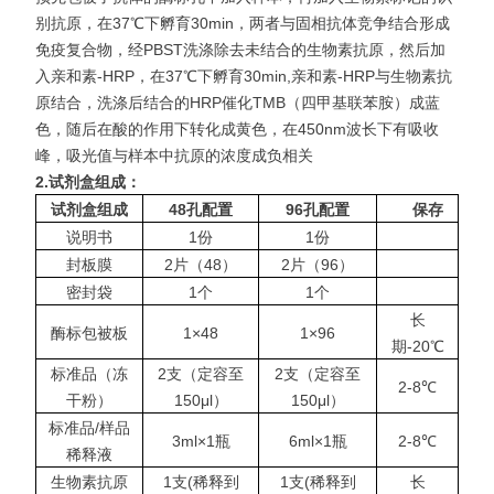
别抗原，在37℃下孵育30min，两者与固相抗体竞争结合形成
免疫复合物，经PBST洗涤除去未结合的生物素抗原，然后加
入亲和素-HRP，在37℃下孵育30min,亲和素-HRP与生物素抗
原结合，洗涤后结合的HRP催化TMB（四甲基联苯胺）成蓝
色，随后在酸的作用下转化成黄色，在450nm波长下有吸收
峰，吸光值与样本中抗原的浓度成负相关
2.
试剂盒组成：
试剂盒组成
48
孔配置
96
孔配置
保存
说明书
1份
1份
封板膜
2片（48）
2片（96）
密封袋
1个
1个
长
酶标包被板
1×48
1×96
期-20℃
标准品（冻
2支（定容至
2支（定容至
2-8℃
干粉）
150μl）
150μl）
标准品/样品
3ml×1瓶
6ml×1瓶
2-8℃
稀释液
生物素抗原
1支(稀释到
1支(稀释到
长