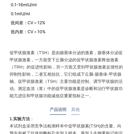
0.1-16mIU/ml
0.1mIU/ml
批间差：CV＜12%
批内差：CV＜10%
促甲状腺激素（TSH）是由腺垂体分泌的激素，腺垂体分泌促
甲状腺激素，一方面受下丘脑分泌的促甲状腺激素释放激素
（TRH）的促进性影响，另一方面又受到甲状腺激素反馈性的
抑制性影响，二者互相拮抗，它们组成下丘脑-腺垂体-甲状腺
轴。促甲状腺激素（TSH）主要功能是控制、调节甲状腺的活
动。测定血清（浆）中的促甲状腺激素是诊断和治疗甲状腺功
能亢进症和甲状腺功能减低症重要指标之一。
产品说明
其他
1.实验方法
：
本试剂盒采用竞争法检测样本中促甲状腺素(TSH)的含量。向
预先包被了抗体的酶标孔中加入样本，再加入生物素标记的识