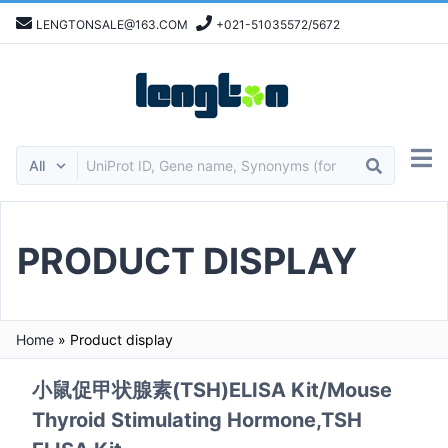
LENGTONSALE@163.COM
+021-51035572/5672
PRODUCT DISPLAY
Home
»
Product display
小鼠促甲状腺素(TSH)ELISA Kit/Mouse
Thyroid Stimulating Hormone,TSH