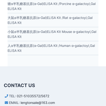
猪α半乳糖基抗原(α-Gal)ELISA Kit /Porcine α-galactoyl,Gal
ELISA Kit
大鼠α半乳糖基抗原(α-Gal)ELISA Kit /Rat α-galactoyl,Gal
ELISA Kit
小鼠α半乳糖基抗原(α-Gal)ELISA Kit Mouse α-galactoyl,Gal
ELISA Kit
人α半乳糖基抗原(α-Gal)ELISA Kit /Human α-galactoyl,Gal
ELISA Kit
CONTACT US
TEL:
021-51035572/5672
EMAIL:
lengtonsale@163.com