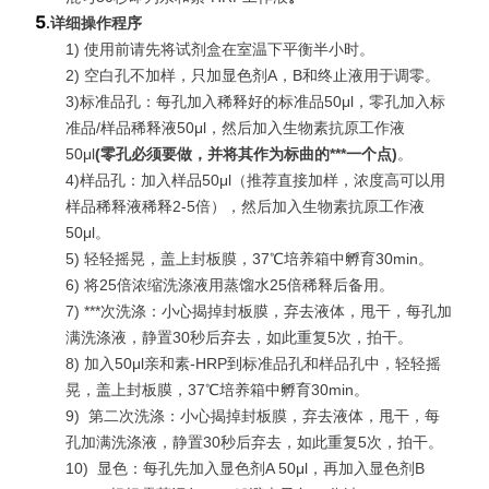
5
.
详细操作程序
1) 使用前请先将试剂盒在室温下平衡半小时。
2) 空白孔不加样，只加显色剂A，B和终止液用于调零。
3)标准品孔：每孔加入稀释好的标准品50μl，零孔加入标
准品/样品稀释液50μl，然后加入生物素抗原工作液
50μl
(
零孔必须要做，并将其作为标曲的***一个点
)
。
4)样品孔：加入样品50μl（推荐直接加样，浓度高可以用
样品稀释液稀释2-5倍），然后加入生物素抗原工作液
50μl。
5) 轻轻摇晃，盖上封板膜，37℃培养箱中孵育30min。
6) 将25倍浓缩洗涤液用蒸馏水25倍稀释后备用。
7)
***
次洗涤：小心揭掉封板膜，弃去液体，甩干，每孔加
满洗涤液，静置30秒后弃去，如此重复5次，拍干。
8) 加入50μl亲和素-HRP到标准品孔和样品孔中，轻轻摇
晃，盖上封板膜，37℃培养箱中孵育30min。
9)
第二次洗涤：小心揭掉封板膜，弃去液体，甩干，每
孔加满洗涤液，静置30秒后弃去，如此重复5次，拍干。
10)
显色：每孔先加入显色剂A 50μl，再加入显色剂B