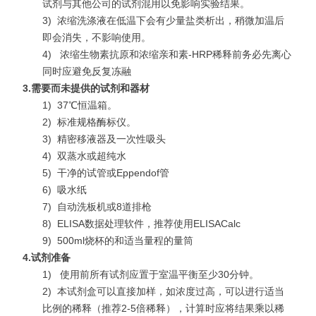
试剂与其他公司的试剂混用以免影响实验结果。
3)
浓缩洗涤液在低温下会有少量盐类析出，稍微加温后
即会消失，不影响使用。
4)
浓缩生物素抗原和浓缩亲和素-HRP稀释前务必先离心
同时应避免反复冻融
3.
需要而未提供的试剂和器材
1)
37℃恒温箱。
2)
标准规格酶标仪。
3)
精密移液器及一次性吸头
4)
双蒸水或超纯水
5)
干净的试管或Eppendof管
6)
吸水纸
7)
自动洗板机或8道排枪
8)
ELISA数据处理软件，推荐使用ELISACalc
9)
500ml烧杯的和适当量程的量筒
4.
试剂准备
1)
使用前所有试剂应置于室温平衡至少30分钟。
2)
本试剂盒可以直接加样，如浓度过高，可以进行适当
比例的稀释（推荐2-5倍稀释），计算时应将结果乘以稀