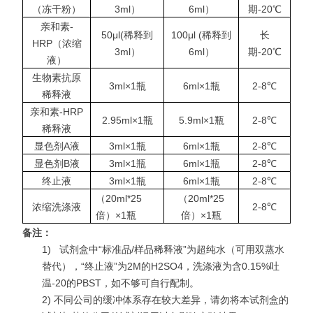
（冻干粉）
3ml）
6ml）
期-20℃
亲和素-
50μl(稀释到
100μl (稀释到
长
HRP（浓缩
3ml）
6ml）
期-20℃
液）
生物素抗原
3ml×1瓶
6ml×1瓶
2-8℃
稀释液
亲和素-HRP
2.95ml×1瓶
5.9ml×1瓶
2-8℃
稀释液
显色剂A液
3ml×1瓶
6ml×1瓶
2-8℃
显色剂B液
3ml×1瓶
6ml×1瓶
2-8℃
终止液
3ml×1瓶
6ml×1瓶
2-8℃
（20ml*25
（20ml*25
浓缩洗涤液
2-8℃
倍）×1瓶
倍）×1瓶
备注：
1)
试剂盒中“标准品/样品稀释液”为超纯水（可用双蒸水
替代），“终止液”为2M的H2SO4，洗涤液为含0.15%吐
温-20的PBST，如不够可自行配制。
2) 不同公司的缓冲体系存在较大差异，请勿将本试剂盒的