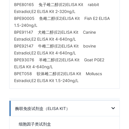
BPE80165 兔子雌二醇(E2)ELISA Kit rabbit
Estradiol,E2 ELISA Kit 2-320ng/L
BPE90005 鱼雌二醇(E2)ELISA Kit Fish E2 ELISA
1.5-240ng/L
BPE91147 犬雌二醇(E2)ELISA Kit Canine
Estradiol,E2 ELISA Kit 4-640ng/L
BPE92147 牛雌二醇(E2)ELISA Kit bovine
Estradiol,E2 ELISA Kit 4-640ng/L
BPE93076 羊雌二醇(E2)ELISA Kit Goat PGE2
ELISA Kit 4-640ng/L
BPET058 软体雌二醇(E2)ELISA Kit Molluscs
Estradiol,E2 ELISA Kit 1.5-240ng/L
酶联免疫试剂盒（ELISA KIT）
细胞因子类试剂盒