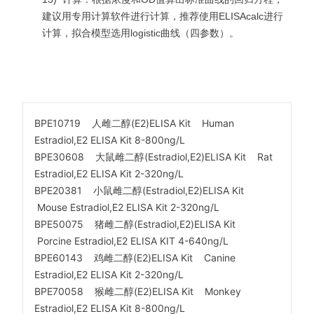
建议用专用计算软件进行计算，推荐使用ELISAcalc进行
计算，拟合模型选用logistic曲线（四参数）。
BPE10719 人雌二醇(E2)ELISA Kit Human
Estradiol,E2 ELISA Kit 8-800ng/L
BPE30608 大鼠雌二醇(Estradiol,E2)ELISA Kit Rat
Estradiol,E2 ELISA Kit 2-320ng/L
BPE20381 小鼠雌二醇(Estradiol,E2)ELISA Kit
Mouse Estradiol,E2 ELISA Kit 2-320ng/L
BPE50075 猪雌二醇(Estradiol,E2)ELISA Kit
Porcine Estradiol,E2 ELISA KIT 4-640ng/L
BPE60143 鸡雌二醇(E2)ELISA Kit Canine
Estradiol,E2 ELISA Kit 2-320ng/L
BPE70058 猴雌二醇(E2)ELISA Kit Monkey
Estradiol,E2 ELISA Kit 8-800ng/L