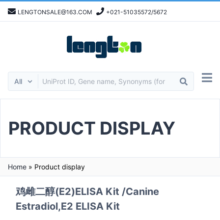
LENGTONSALE@163.COM
+021-51035572/5672
PRODUCT DISPLAY
Home
»
Product display
鸡雌二醇(E2)ELISA Kit /Canine
Estradiol,E2 ELISA Kit