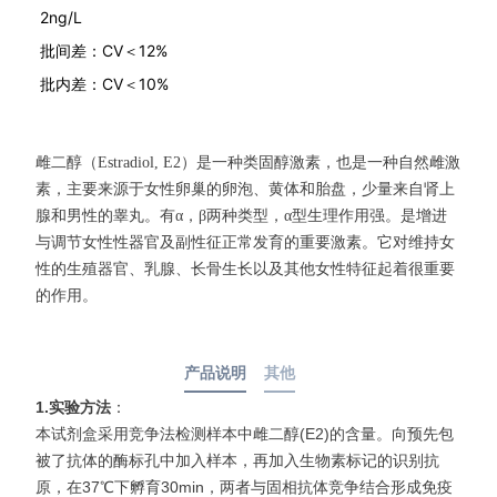
2ng/L
批间差：CV＜12%
批内差：CV＜10%
雌二醇（
Estradiol, E2
）是一种类固醇激素，也是一种自然雌激
素，主要来源于女性卵巢的卵泡、黄体和胎盘，少量来自肾上
腺和男性的睾丸。有α，β两种类型，α型生理作用强。是增进
与调节女性性器官及副性征正常发育的重要激素。它对维持女
性的生殖器官、乳腺、长骨生长以及其他女性特征起着很重要
的作用。
产品说明
其他
1.实验方法
：
本试剂盒采用竞争法检测样本中雌二醇(E2)的含量。向预先包
被了抗体的酶标孔中加入样本，再加入生物素标记的识别抗
原，在37℃下孵育30min，两者与固相抗体竞争结合形成免疫