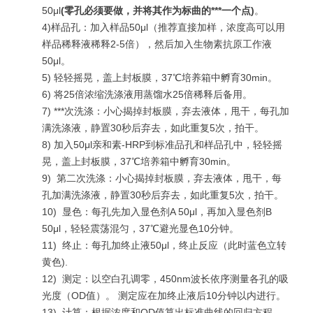
50μl
(
零孔必须要做，并将其作为标曲的***一个点
)
。
4)样品孔：加入样品50μl（推荐直接加样，浓度高可以用
样品稀释液稀释2-5倍），然后加入生物素抗原工作液
50μl。
5) 轻轻摇晃，盖上封板膜，37℃培养箱中孵育30min。
6) 将25倍浓缩洗涤液用蒸馏水25倍稀释后备用。
7)
***
次洗涤：小心揭掉封板膜，弃去液体，甩干，每孔加
满洗涤液，静置30秒后弃去，如此重复5次，拍干。
8) 加入50μl亲和素-HRP到标准品孔和样品孔中，轻轻摇
晃，盖上封板膜，37℃培养箱中孵育30min。
9)
第二次洗涤：小心揭掉封板膜，弃去液体，甩干，每
孔加满洗涤液，静置30秒后弃去，如此重复5次，拍干。
10)
显色：每孔先加入显色剂A 50μl，再加入显色剂B
50μl，轻轻震荡混匀，37℃避光显色10分钟。
11)
终止：每孔加终止液50μl，终止反应（此时蓝色立转
黄色).
12)
测定：以空白孔调零，450nm波长依序测量各孔的吸
光度（OD值）。 测定应在加终止液后10分钟以内进行。
13)
计算：根据浓度和OD值算出标准曲线的回归方程，