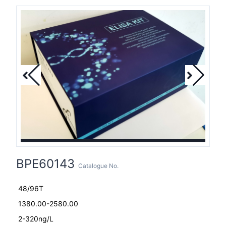
BPE60143
Catalogue No.
48/96T
1380.00-2580.00
2-320ng/L