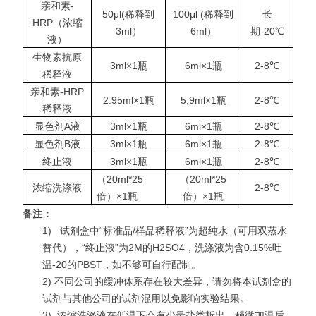
亲和素-
50μl(稀释到
100μl (稀释到
长
HRP（浓缩
3ml）
6ml）
期-20℃
液）
生物素抗原
3ml×1瓶
6ml×1瓶
2-8℃
稀释液
亲和素-HRP
2.95ml×1瓶
5.9ml×1瓶
2-8℃
稀释液
显色剂A液
3ml×1瓶
6ml×1瓶
2-8℃
显色剂B液
3ml×1瓶
6ml×1瓶
2-8℃
终止液
3ml×1瓶
6ml×1瓶
2-8℃
（20ml*25
（20ml*25
浓缩洗涤液
2-8℃
倍）×1瓶
倍）×1瓶
备注：
1)
试剂盒中“标准品/样品稀释液”为超纯水（可用双蒸水
替代），“终止液”为2M的H2SO4，洗涤液为含0.15%吐
温-20的PBST，如不够可自行配制。
2) 不同公司的缓冲体系存在较大差异，请勿将本试剂盒的
试剂与其他公司的试剂混用以免影响实验结果。
3)
浓缩洗涤液在低温下会有少量盐类析出，稍微加温后