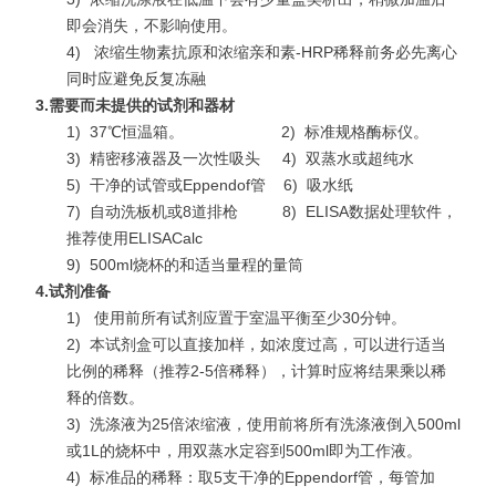
即会消失，不影响使用。
4)
浓缩生物素抗原和浓缩亲和素-HRP稀释前务必先离心
同时应避免反复冻融
3.
需要而未提供的试剂和器材
1)
37℃恒温箱。 2)
标准规格酶标仪。
3)
精密移液器及一次性吸头 4)
双蒸水或超纯水
5)
干净的试管或Eppendof管 6)
吸水纸
7)
自动洗板机或8道排枪 8)
ELISA数据处理软件，
推荐使用ELISACalc
9)
500ml烧杯的和适当量程的量筒
4.
试剂准备
1)
使用前所有试剂应置于室温平衡至少30分钟。
2)
本试剂盒可以直接加样，如浓度过高，可以进行适当
比例的稀释（推荐2-5倍稀释），计算时应将结果乘以稀
释的倍数。
3)
洗涤液为25倍浓缩液，使用前将所有洗涤液倒入500ml
或1L的烧杯中，用双蒸水定容到500ml即为工作液。
4)
标准品的稀释：取5支干净的Eppendorf管，每管加