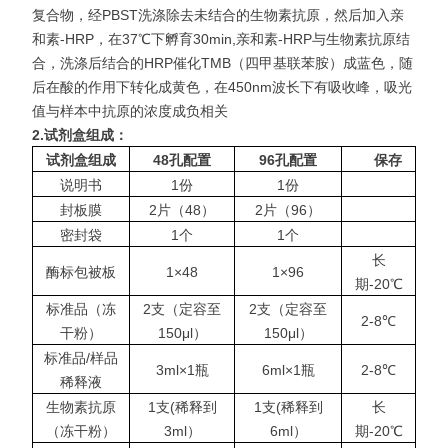
复合物，经PBST洗涤除去未结合的生物素抗原，然后加入亲
和素-HRP，在37℃下孵育30min,亲和素-HRP与生物素抗原结
合，洗涤后结合的HRP催化TMB（四甲基联苯胺）成蓝色，随
后在酸的作用下转化成黄色，在450nm波长下有吸收
峰，吸光
值与样本中抗原的浓度成负相关
2.
试剂盒组成：
试剂盒组成
48
孔配置
96
孔配置
保存
说明书
1份
1份
封板膜
2片（48）
2片（96）
密封袋
1个
1个
长
酶标包被板
1×48
1×96
期-20℃
标准品（冻
2支（定容至
2支（定容至
2-8℃
干粉）
150μl）
150μl）
标准品/样品
3ml×1瓶
6ml×1瓶
2-8℃
稀释液
生物素抗原
1支(稀释到
1支(稀释到
长
（冻干粉）
3ml）
6ml）
期-20℃