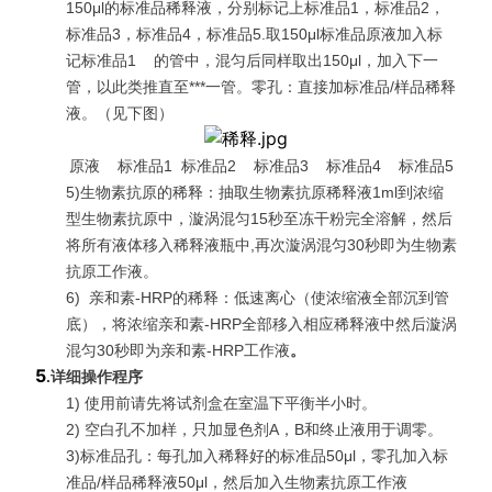
150μl的标准品稀释液，分别标记上标准品1，标准品2，
标准品3，标准品4，标准品5.取150μl标准品原液加入标
记标准品1 的管中，混匀后同样取出150μl，加入下一
管，以此类推直至***一管。零孔：直接加标准品/样品稀释
液。（见下图）
原液 标准品1 标准品2 标准品3 标准品4 标准品5
5)生物素抗原的稀释：抽取生物素抗原稀释液1ml到浓缩
型生物素抗原中，漩涡混匀15秒至冻干粉完全溶解，然后
将所有液体移入稀释液瓶中,再次漩涡混匀30秒即为生物素
抗原工作液。
6)
亲和素-HRP的稀释：低速离心（使浓缩液全部沉到管
底），将浓缩亲和素-HRP全部移入相应稀释液中然后漩涡
混匀30秒即为亲和素-HRP工作液
。
5
.
详细操作程序
1) 使用前请先将试剂盒在室温下平衡半小时。
2) 空白孔不加样，只加显色剂A，B和终止液用于调零。
3)标准品孔：每孔加入稀释好的标准品50μl，零孔加入标
准品/样品稀释液50μl，然后加入生物素抗原工作液