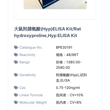
大鼠羟脯氨酸(Hyp)ELISA Kit/Rat
hydroxyproline,Hyp ELISA Kit
Catalogue No.
BPE30191
Reactivity
规格：48/96T
Range
价格：1380.00-
2580.00
Sensitivity
羟脯氨酸(Hyp),试剂
盒,ELISA
Cas
0.75-120ng/ml
Linear Formula
批间差：CV<10%
Molecular Weight
批内差：CV<8%