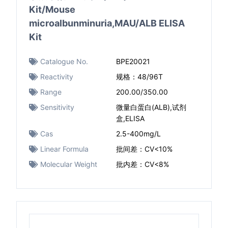
Kit/Mouse
microalbunminuria,MAU/ALB ELISA
Kit
Catalogue No.
BPE20021
Reactivity
规格：48/96T
Range
200.00/350.00
Sensitivity
微量白蛋白(ALB),试剂
盒,ELISA
Cas
2.5-400mg/L
Linear Formula
批间差：CV<10%
Molecular Weight
批内差：CV<8%