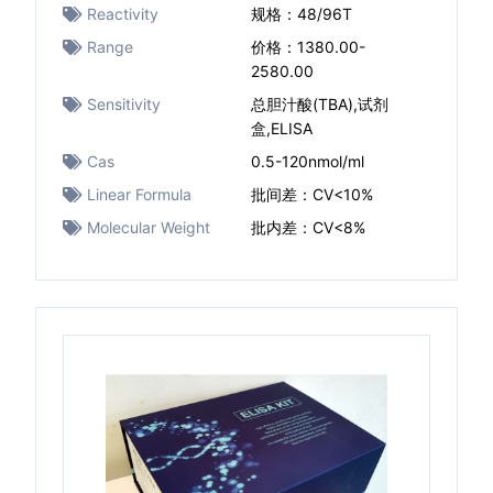
Reactivity
规格：48/96T
Range
价格：1380.00-
2580.00
Sensitivity
总胆汁酸(TBA),试剂
盒,ELISA
Cas
0.5-120nmol/ml
Linear Formula
批间差：CV<10%
Molecular Weight
批内差：CV<8%