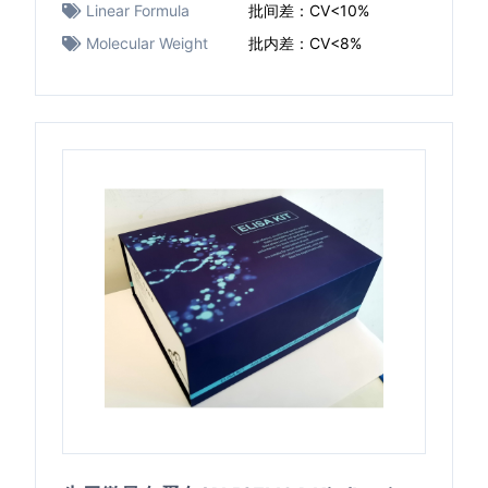
Linear Formula
批间差：CV<10%
Molecular Weight
批内差：CV<8%