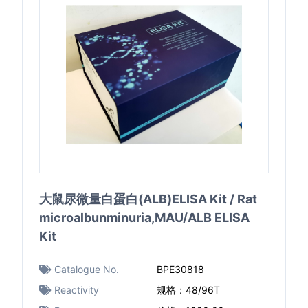
大鼠尿微量白蛋白(ALB)ELISA Kit / Rat
microalbunminuria,MAU/ALB ELISA
Kit
Catalogue No.
BPE30818
Reactivity
规格：48/96T