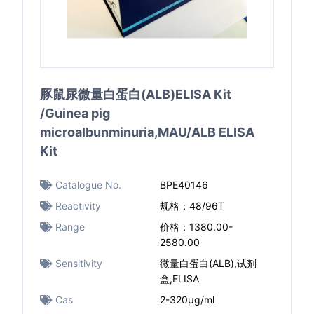
豚鼠尿微量白蛋白(ALB)ELISA Kit
/Guinea pig
microalbunminuria,MAU/ALB ELISA
Kit
Catalogue No.
BPE40146
Reactivity
规格：48/96T
Range
价格：1380.00-
2580.00
Sensitivity
微量白蛋白(ALB),试剂
盒,ELISA
Cas
2-320μg/ml