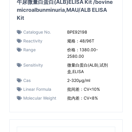
牛尿微量白蛋白(ALB)ELISA Kit /bovine
microalbunminuria,MAU/ALB ELISA
Kit
Catalogue No.
BPE92198
Reactivity
规格：48/96T
Range
价格：1380.00-
2580.00
Sensitivity
微量白蛋白(ALB),试剂
盒,ELISA
Cas
2-320μg/ml​
Linear Formula
批间差：CV<10%
Molecular Weight
批内差：CV<8%