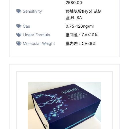
2580.00
Sensitivity
羟脯氨酸(Hyp),试剂
盒,ELISA
Cas
0.75-120ng/ml
Linear Formula
批间差：CV<10%
Molecular Weight
批内差：CV<8%