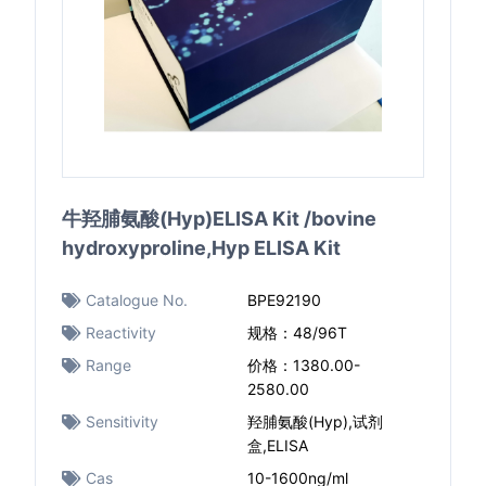
牛羟脯氨酸(Hyp)ELISA Kit /bovine
hydroxyproline,Hyp ELISA Kit
Catalogue No.
BPE92190
Reactivity
规格：48/96T
Range
价格：1380.00-
2580.00
Sensitivity
羟脯氨酸(Hyp),试剂
盒,ELISA
Cas
10-1600ng/ml