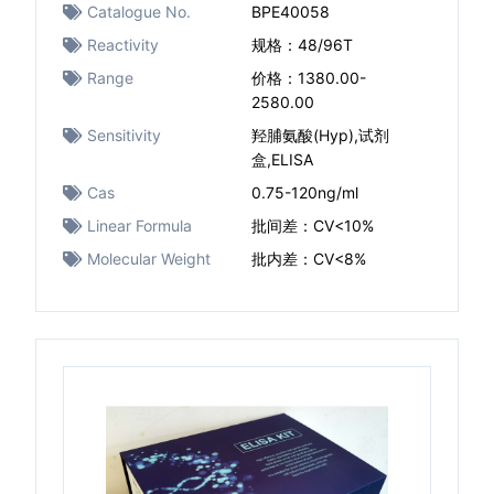
Catalogue No.
BPE40058
Reactivity
规格：48/96T
Range
价格：1380.00-
2580.00
Sensitivity
羟脯氨酸(Hyp),试剂
盒,ELISA
Cas
0.75-120ng/ml
Linear Formula
批间差：CV<10%
Molecular Weight
批内差：CV<8%