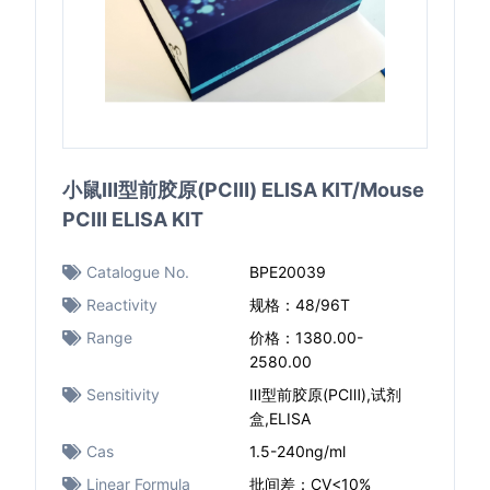
小鼠Ⅲ型前胶原(PCⅢ) ELISA KIT/Mouse
PCⅢ ELISA KIT
Catalogue No.
BPE20039
Reactivity
规格：48/96T
Range
价格：1380.00-
2580.00
Sensitivity
Ⅲ型前胶原(PCⅢ),试剂
盒,ELISA
Cas
1.5-240ng/ml
Linear Formula
批间差：CV<10%