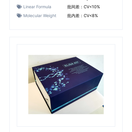
Linear Formula
批间差：CV<10%
Molecular Weight
批内差：CV<8%