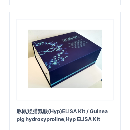
豚鼠羟脯氨酸(Hyp)ELISA Kit / Guinea
pig hydroxyproline,Hyp ELISA Kit