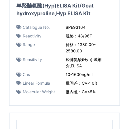
羊羟脯氨酸(Hyp)ELISA Kit/Goat
hydroxyproline,Hyp ELISA Kit
Catalogue No.
BPE93164
Reactivity
规格：48/96T
Range
价格：1380.00-
2580.00
Sensitivity
羟脯氨酸(Hyp),试剂
盒,ELISA
Cas
10-1600ng/ml
Linear Formula
批间差：CV<10%
Molecular Weight
批内差：CV<8%