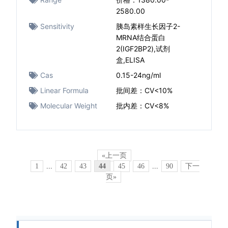
2580.00
Sensitivity
胰岛素样生长因子2-
MRNA结合蛋白
2(IGF2BP2),试剂
盒,ELISA
Cas
0.15-24ng/ml
Linear Formula
批间差：CV<10%
Molecular Weight
批内差：CV<8%
«上一页
1
...
42
43
44
45
46
...
90
下一
页»