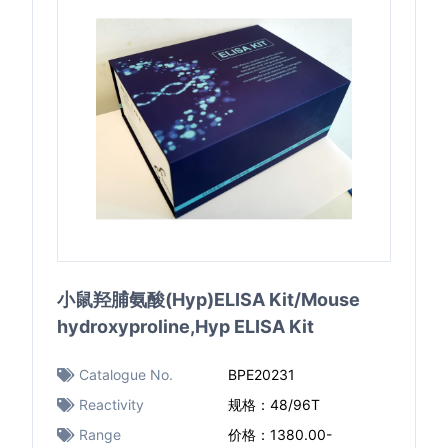
小鼠羟脯氨酸(Hyp)ELISA Kit/Mouse
hydroxyproline,Hyp ELISA Kit
Catalogue No.
BPE20231
Reactivity
规格：48/96T
Range
价格：1380.00-