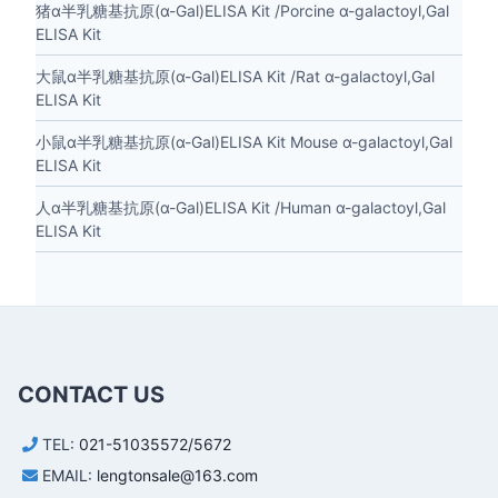
猪α半乳糖基抗原(α-Gal)ELISA Kit /Porcine α-galactoyl,Gal
ELISA Kit
大鼠α半乳糖基抗原(α-Gal)ELISA Kit /Rat α-galactoyl,Gal
ELISA Kit
小鼠α半乳糖基抗原(α-Gal)ELISA Kit Mouse α-galactoyl,Gal
ELISA Kit
人α半乳糖基抗原(α-Gal)ELISA Kit /Human α-galactoyl,Gal
ELISA Kit
CONTACT US
TEL:
021-51035572/5672
EMAIL:
lengtonsale@163.com