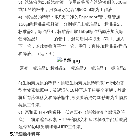
3)
洗涤液为25倍浓缩液，使用前将所有洗涤液倒入500ml
或1L的烧杯中，用双蒸水定容到500ml即为工作液。
4)
标准品的稀释：取5支干净的Eppendorf管，每管加
150μl的标准品稀释液，分别标记上标准品1，标准品2，
标准品3，标准品4，标准品5.取150μl标准品原液加入标
记标准品1 的管中，混匀后同样取出150μl，加入
下一管，以此类推直至***一管。零孔：直接加标准品/样品
稀释液。（见下图）
原液 标准品1 标准品2 标准品3 标准品4 标准品5
5)生物素抗原的稀释：抽取生物素抗原稀释液1ml到浓缩
型生物素抗原中，漩涡混匀15秒至冻干粉完全溶解，然后
将所有液体移入稀释液瓶中,再次漩涡混匀30秒即为生物素
抗原工作液。
6)
亲和素-HRP的稀释：低速离心（使浓缩液全部沉到管
底），将浓缩亲和素-HRP全部移入相应稀释液中然后漩涡
混匀30秒即为亲和素-HRP工作液
。
5
.
详细操作程序