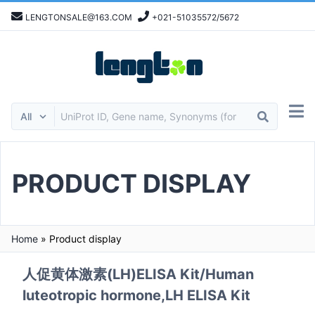
LENGTONSALE@163.COM
+021-51035572/5672
PRODUCT DISPLAY
Home
»
Product display
人促黄体激素(LH)ELISA Kit/Human
luteotropic hormone,LH ELISA Kit