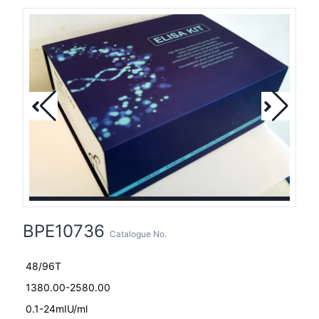
BPE10736
Catalogue No.
48/96T
1380.00-2580.00
0.1-24mIU/ml