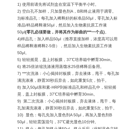
1) 使用前请先将试剂盒在室温下平衡半小时。
2) 空白孔不加样，只加显色剂A，B和终止液用于调零。
3)标准品孔：每孔加入稀释好的标准品50μl，零孔加入标
准品/样品稀释液50μl，然后加入生物素抗原工作液
50μl
(
零孔必须要做，并将其作为标曲的***一个点
)
。
4)样品孔：加入样品50μl（推荐直接加样，浓度高可以用
样品稀释液稀释2-5倍），然后加入生物素抗原工作液
50μl。
5) 轻轻摇晃，盖上封板膜，37℃培养箱中孵育30min。
6) 将25倍浓缩洗涤液用蒸馏水25倍稀释后备用。
7)
***
次洗涤：小心揭掉封板膜，弃去液体，甩干，每孔加
满洗涤液，静置30秒后弃去，如此重复5次，拍干。
8) 加入50μl亲和素-HRP到标准品孔和样品孔中，轻轻摇
晃，盖上封板膜，37℃培养箱中孵育30min。
9)
第二次洗涤：小心揭掉封板膜，弃去液体，甩干，每
孔加满洗涤液，静置30秒后弃去，如此重复5次，拍干。
10)
显色：每孔先加入显色剂A 50μl，再加入显色剂B
50μl，轻轻震荡混匀，37℃避光显色10分钟。
11)
终止：每孔加终止液50μl，终止反应（此时蓝色立转