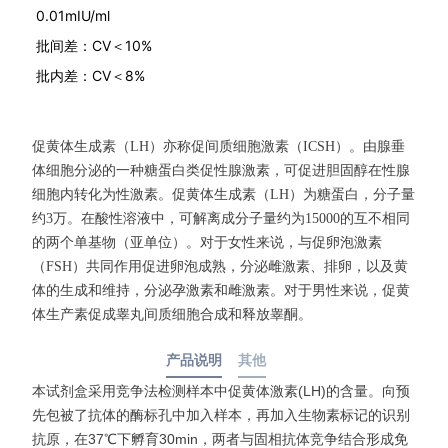
0.01mIU/ml
批间差：CV＜10%
批内差：CV＜8%
促黄体生成素（
LH
）亦称促间质细胞激素（
ICSH
）。由腺垂
体细胞分泌的一种糖蛋白类促性腺激素，可促进胆固醇在性腺
细胞内转化为性激素。促黄体生成素（
LH
）为糖蛋白，分子量
约
3
万。在酸性溶液中，可解离成分子量约为
15000
的互不相同
的两个单基物（亚单位）。对于女性来说，与促卵泡激素
（
FSH
）共同作用促进卵泡成熟，分泌雌激素、排卵，以及黄
体的生成和维持，分泌孕激素和雌激素。对于男性来说，促黄
体生产素促成睾丸间质细胞合成和释放睾酮。
产品说明
其他
本试剂盒采用竞争法检测样本中促黄体激素(LH)的含量。向预
先包被了抗体的酶标孔中加入样本，再加入生物素标记的识别
抗原，在37℃下孵育30min，两者与固相抗体竞争结合形成免