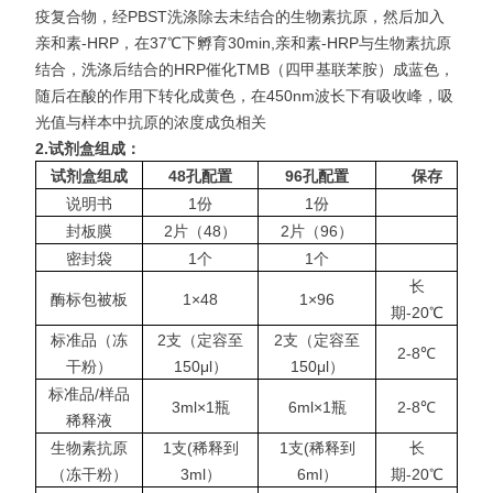
疫复合物，经PBST洗涤除去未结合的生物素抗原，然后加入
亲和素-HRP，在37℃下孵育30min,亲和素-HRP与生物素抗原
结合，洗涤后结合的HRP催化TMB（四甲基联苯胺）成蓝色，
随后在酸的作用下转化成黄色，在450nm波长下有吸收
峰，吸
光值与样本中抗原的浓度成负相关
2.
试剂盒组成：
试剂盒组成
48
孔配置
96
孔配置
保存
说明书
1份
1份
封板膜
2片（48）
2片（96）
密封袋
1个
1个
长
酶标包被板
1×48
1×96
期-20℃
标准品（冻
2支（定容至
2支（定容至
2-8℃
干粉）
150μl）
150μl）
标准品/样品
3ml×1瓶
6ml×1瓶
2-8℃
稀释液
生物素抗原
1支(稀释到
1支(稀释到
长
（冻干粉）
3ml）
6ml）
期-20℃