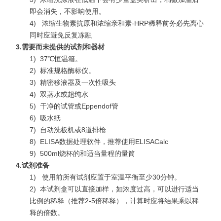
即会消失，不影响使用。
4)
浓缩生物素抗原和浓缩亲和素-HRP稀释前务必先离心
同时应避免反复冻融
3.
需要而未提供的试剂和器材
1)
37℃恒温箱。
2)
标准规格酶标仪。
3)
精密移液器及一次性吸头
4)
双蒸水或超纯水
5)
干净的试管或Eppendof管
6)
吸水纸
7)
自动洗板机或8道排枪
8)
ELISA数据处理软件，推荐使用ELISACalc
9)
500ml烧杯的和适当量程的量筒
4.
试剂准备
1)
使用前所有试剂应置于室温平衡至少30分钟。
2)
本试剂盒可以直接加样，如浓度过高，可以进行适当
比例的稀释（推荐2-5倍稀释），计算时应将结果乘以稀
释的倍数。