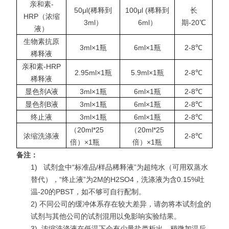
亲和素-
50μl(稀释到
100μl (稀释到
长
HRP（浓缩
3ml）
6ml）
期-20℃
液）
生物素抗原
3ml×1瓶
6ml×1瓶
2-8℃
稀释液
亲和素-HRP
2.95ml×1瓶
5.9ml×1瓶
2-8℃
稀释液
显色剂A液
3ml×1瓶
6ml×1瓶
2-8℃
显色剂B液
3ml×1瓶
6ml×1瓶
2-8℃
终止液
3ml×1瓶
6ml×1瓶
2-8℃
（20ml*25
（20ml*25
浓缩洗涤液
2-8℃
倍）×1瓶
倍）×1瓶
备注：
1)
试剂盒中“标准品/样品稀释液”为超纯水（可用双蒸水
替代），“终止液”为2M的H2SO4，洗涤液为含0.15%吐
温-20的PBST，如不够可自行配制。
2) 不同公司的缓冲体系存在较大差异，请勿将本试剂盒的
试剂与其他公司的试剂混用以免影响实验结果。
3)
浓缩洗涤液在低温下会有少量盐类析出，稍微加温后