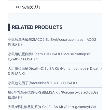
PCR及相关试剂
RELATED PRODUCTS
小鼠顺乌头酸酶2(ACO2)ELISA/Mouse aconitase，ACO2
ELISA Kit
小鼠组织蛋白酶D(cath-D)ELISA Kit Mouse cathepsin
D,cath-D ELISA Kit
人组织蛋白酶D(cath-D)ELISA Kit /Human cathepsin D,cath-
D ELISA Kit
小鼠趋化因子(fractalkine/CX3CL1) ELISA Kit
猪α半乳糖基抗原(α-Gal)ELISA Kit /Porcine α-galactoyl,Gal
ELISA Kit
大鼠α半乳糖基抗原(α-Gal)ELISA Kit /Rat α-galactoyl,Gal