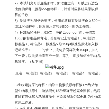
2)
本试剂盒可以直接加样，如浓度过高，可以进行适当
比例的稀释（推荐2-5倍稀释），计算时应将结果乘以稀
释的倍数。
3)
洗涤液为25倍浓缩液，使用前将所有洗涤液倒入500ml
或1L的烧杯中，用双蒸水定容到500ml即为工作液。
4)
标准品的稀释：取5支干净的Eppendorf管，每管加
150μl的标准品稀释液，分别标记上标准品1，标准品2，
标准品3，标准品4，标准品5.取150μl标准品原液加入标
记标准品1 的管中，混匀后同样取出150μl，加入
下一管，以此类推直至***一管。零孔：直接加标准品/样品
稀释液。（见下图）
原液 标准品1 标准品2 标准品3 标准品4 标准品5
5)生物素抗原的稀释：抽取生物素抗原稀释液1ml到浓缩
型生物素抗原中，漩涡混匀15秒至冻干粉完全溶解，然后
将所有液体移入稀释液瓶中,再次漩涡混匀30秒即为生物素
抗原工作液。
6)
亲和素-HRP的稀释：低速离心（使浓缩液全部沉到管