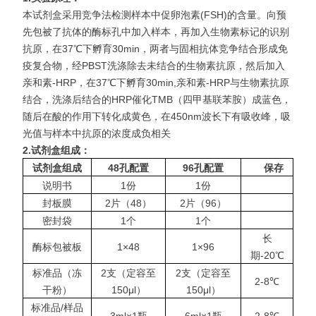
本试剂盒采用竞争法检测样本中促卵泡素(FSH)的含量。向预
先包被了抗体的酶标孔中加入样本，再加入生物素标记的识别
抗原，在37℃下孵育30min，两者与固相抗体竞争结合形成免
疫复合物，经PBST洗涤除去未结合的生物素抗原，然后加入
亲和素-HRP，在37℃下孵育30min,亲和素-HRP与生物素抗原
结合，洗涤后结合的HRP催化TMB（四甲基联苯胺）成蓝色，
随后在酸的作用下转化成黄色，在450nm波长下有吸收
峰，吸
光值与样本中抗原的浓度成负相关
2.
试剂盒组成：
试剂盒组成
48
孔配置
96
孔配置
保存
说明书
1份
1份
封板膜
2片（48）
2片（96）
密封袋
1个
1个
长
酶标包被板
1×48
1×96
期-20℃
标准品（冻
2支（定容至
2支（定容至
2-8℃
干粉）
150μl）
150μl）
标准品/样品