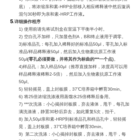
底），将浓缩亲和素-HRP全部移入相应稀释液中然后漩涡
混匀30秒即为亲和素-HRP工作液
。
5
.
详细操作程序
1) 使用前请先将试剂盒在室温下平衡半小时。
2) 空白孔不加样，只加显色剂A，B和终止液用于调零。
3)标准品孔：每孔加入稀释好的标准品50μl，零孔加入标
准品/样品稀释液50μl，然后加入生物素抗原工作液
50μl
(
零孔必须要做，并将其作为标曲的***一个点
)
。
4)样品孔：加入样品50μl（推荐直接加样，浓度高可以用
样品稀释液稀释2-5倍），然后加入生物素抗原工作液
50μl。
5) 轻轻摇晃，盖上封板膜，37℃培养箱中孵育30min。
6) 将25倍浓缩洗涤液用蒸馏水25倍稀释后备用。
7)
***
次洗涤：小心揭掉封板膜，弃去液体，甩干，每孔加
满洗涤液，静置30秒后弃去，如此重复5次，拍干。
8) 加入50μl亲和素-HRP到标准品孔和样品孔中，轻轻摇
晃，盖上封板膜，37℃培养箱中孵育30min。
9)
第二次洗涤：小心揭掉封板膜，弃去液体，甩干，每