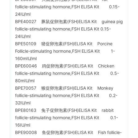
follicle-stimulating hormone,FSH ELISA Kit 0.15-
24IU/ml
BPE40027 豚鼠促卵泡素(FSH)ELISA Kit guinea pig
follicle-stimulating hormone,FSH ELISA Kit 0.15-
24IU/ml
BPE50109 猪促卵泡素(FSH)ELISA Kit Porcine
Follicle-stimulating hormone,FSH ELISA Kit 1-
160mIU/ml
BPE60046 鸡促卵泡素(FSH)ELISA Kit Chicken
follicle-stimulating hormone,FSH ELISA Kit 0.5-
80mIU/ml
BPE70057 猴促卵泡素(FSH)ELISA Kit Monkey
follicle-stimulating hormone,FSH ELISA Kit 0.2-
32IU/ml
BPE80163 兔子促卵泡素(FSH)ELISA Kit rabbit
follicle-stimulating hormone,FSH ELISA Kit 0.1-
16IU/ml
BPE90008 鱼促卵泡素(FSH)ELISA Kit Fish follicle-