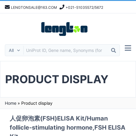
LENGTONSALE@163.COM
+021-51035572/5672
PRODUCT DISPLAY
Home
»
Product display
人促卵泡素(FSH)ELISA Kit/Human
follicle-stimulating hormone,FSH ELISA