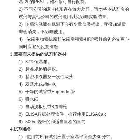
温-20的PBST，如不够可自行配制。
2) 不同公司的缓冲体系存在较大差异，请勿将本试剂盒的
试剂与其他公司的试剂混用以免影响实验结果。
3)
浓缩洗涤液在低温下会有少量盐类析出，稍微加温后
即会消失，不影响使用。
4)
浓缩生物素抗原和浓缩亲和素-HRP稀释前务必先离心
同时应避免反复冻融
3.
需要而未提供的试剂和器材
1)
37℃恒温箱。
2)
标准规格酶标仪。
3)
精密移液器及一次性吸头
4)
双蒸水或超纯水
5)
干净的试管或Eppendof管
6)
吸水纸
7)
自动洗板机或8道排枪
8)
ELISA数据处理软件，推荐使用ELISACalc
9)
500ml烧杯的和适当量程的量筒
4.
试剂准备
1)
使用前所有试剂应置于室温平衡至少30分钟。