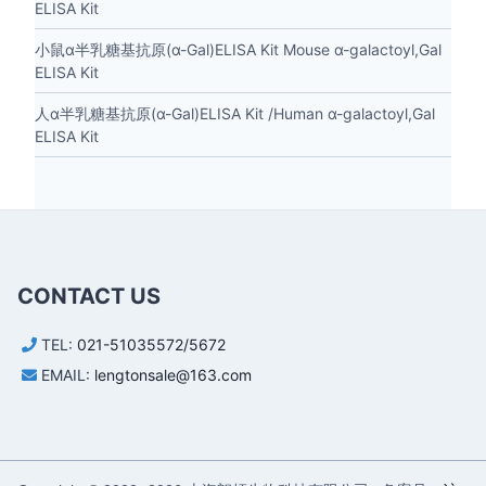
ELISA Kit
小鼠α半乳糖基抗原(α-Gal)ELISA Kit Mouse α-galactoyl,Gal
ELISA Kit
人α半乳糖基抗原(α-Gal)ELISA Kit /Human α-galactoyl,Gal
ELISA Kit
CONTACT US
TEL:
021-51035572/5672
EMAIL:
lengtonsale@163.com