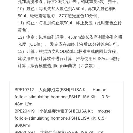
孔加满洗涤液，静置30秒后弃去，如此重复5次，拍干。
10)
显色：每孔先加入显色剂A 50μl，再加入显色剂B
50μl，轻轻震荡混匀，37℃避光显色10分钟。
11)
终止：每孔加终止液50μl，终止反应（此时蓝色立转
黄色).
12)
测定：以空白孔调零，450nm波长依序测量各孔的吸
光度（OD值）。 测定应在加终止液后10分钟以内进行。
13)
计算：根据浓度和OD值算出标准曲线的回归方程，
建议用专用计算软件进行计算，推荐使用ELISAcalc进行
计算，拟合模型选用logistic曲线（四参数）。
BPE10712 人促卵泡素(FSH)ELISA Kit Human
follicle-stimulating hormone,FSH ELISA Kit 0.3-
48mIU/ml
BPE20419 小鼠促卵泡素(FSH)ELISA Kit mouse
follicle-stimulating hormone,FSH ELISA Kit 0.5-
80IU/ml
BPE30597 大鼠促卵泡素(FSH)ELISA Kit rat