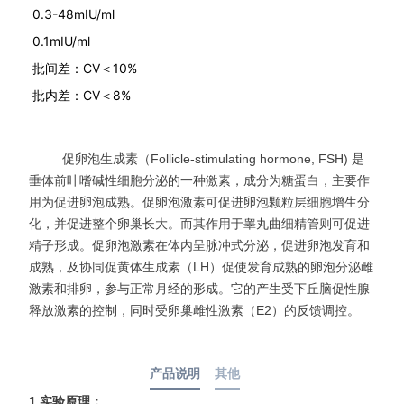
0.3-48mIU/ml
0.1mIU/ml
批间差：CV＜10%
批内差：CV＜8%
促卵泡生成素（Follicle-stimulating hormone, FSH) 是
垂体前叶嗜碱性细胞分泌的一种激素，成分为糖蛋白，主要作
用为促进卵泡成熟。促卵泡激素可促进卵泡颗粒层细胞增生分
化，并促进整个卵巢长大。而其作用于睾丸曲细精管则可促进
精子形成。促卵泡激素在体内呈脉冲式分泌，促进卵泡发育和
成熟，及协同促黄体生成素（LH）促使发育成熟的卵泡分泌雌
激素和排卵，参与正常月经的形成。它的产生受下丘脑促性腺
释放激素的控制，同时受卵巢雌性激素（E2）的反馈调控。
产品说明
其他
1.
实验原理：