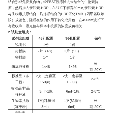
结合形成免疫复合物，经PBST洗涤除去未结合的生物素抗
原，然后加入亲和素-HRP，在37℃下孵育30min,亲和素-HRP
与生物素抗原结合，洗涤后结合的HRP催化TMB（四甲基联苯
胺）成蓝色，随后在酸的作用下转化成黄色，在450nm波长下
有吸收峰，吸光值与样本中抗原的浓度成负相关
2.
试剂盒组成：
试剂盒组成
48
孔配置
96
孔配置
保存
说明书
1份
1份
封板膜
2片（48）
2片（96）
密封袋
1个
1个
长
酶标包被板
1×48
1×96
期-20℃
标准品（冻
2支（定容至
2支（定容至
2-8℃
干粉）
150μl）
150μl）
标准品/样品
3ml×1瓶
6ml×1瓶
2-8℃
稀释液
生物素抗原
1支(稀释到
1支(稀释到
长
（冻干粉）
3ml）
6ml）
期-20℃