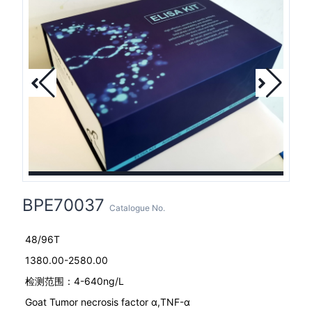
BPE70037
Catalogue No.
48/96T
1380.00-2580.00
检测范围：4-640ng/L
Goat Tumor necrosis factor α,TNF-α