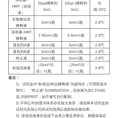
亲和素-
50μl(稀释到
100μl (稀释到
长
HRP（浓缩
3ml）
6ml）
期-20℃
液）
生物素抗原
3ml×1瓶
6ml×1瓶
2-8℃
稀释液
亲和素-HRP
2.95ml×1瓶
5.9ml×1瓶
2-8℃
稀释液
显色剂A液
3ml×1瓶
6ml×1瓶
2-8℃
显色剂B液
3ml×1瓶
6ml×1瓶
2-8℃
终止液
3ml×1瓶
6ml×1瓶
2-8℃
（20ml*25
（20ml*25
浓缩洗涤液
2-8℃
倍）×1瓶
倍）×1瓶
备注：
1)
试剂盒中“标准品/样品稀释液”为超纯水（可用双蒸水
替代），“终止液”为2M的H2SO4，洗涤液为含0.15%吐
温-20的PBST，如不够可自行配制。
2) 不同公司的缓冲体系存在较大差异，请勿将本试剂盒的
试剂与其他公司的试剂混用以免影响实验结果。
3)
浓缩洗涤液在低温下会有少量盐类析出，稍微加温后