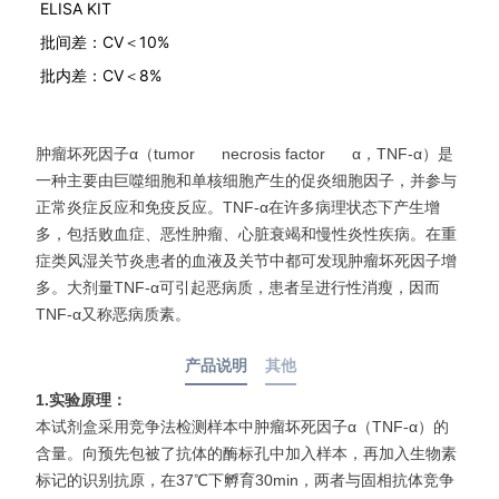
ELISA KIT
批间差：CV＜10%
批内差：CV＜8%
肿瘤坏死因子α（tumor necrosis factor α，TNF-α）是
一种主要由巨噬细胞和单核细胞产生的促炎细胞因子，并参与
正常炎症反应和免疫反应。TNF-α在许多病理状态下产生增
多，包括败血症、恶性肿瘤、心脏衰竭和慢性炎性疾病。在重
症类风湿关节炎患者的血液及关节中都可发现肿瘤坏死因子增
多。大剂量TNF-α可引起恶病质，患者呈进行性消瘦，因而
TNF-α又称恶病质素。
产品说明
其他
1.
实验原理：
本试剂盒采用竞争法检测样本中肿瘤坏死因子α（TNF-α）的
含量。向预先包被了抗体的酶标孔中加入样本，再加入生物素
标记的识别抗原，在37℃下孵育30min，两者与固相抗体竞争