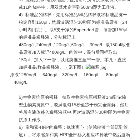
或1L的烧杯中，用双蒸水定容到500ml即为工作液。
4)
标准品的稀释：先用标准品/样品稀释液将标准品冻干
粉定容到150μl，然后漩涡混匀30秒即为标准品原液（24
小时内用完）。取5支干净的Eppendorf管，每管加150μl
的标准品稀释液，分别标记上
480ng/L,240ng/L,120ng/L,60ng/L ,30ng/L .取150μl标准
品原液加入标记480ng/L 的管中，混匀后同样取出
150μl，加入下一管，以此类推直至***一管。零孔：直接
加标准品/样品稀释液。（见下图）
原液1280ng/L 640ng/L 320ng/L 160ng/L 80ng/L
40ng/L
5)生物素抗原的稀释：抽取生物素抗原稀释液1ml到浓缩
型生物素抗原中，漩涡混匀15秒至冻干粉完全溶解，然后
将所有液体移入稀释液瓶中,再次漩涡混匀30秒即为生物素
抗原工作液。
6)
亲和素-HRP的稀释：低速离心（使浓缩液全部沉到管
底），将浓缩亲和素-HRP全部移入相应稀释液中然后漩涡