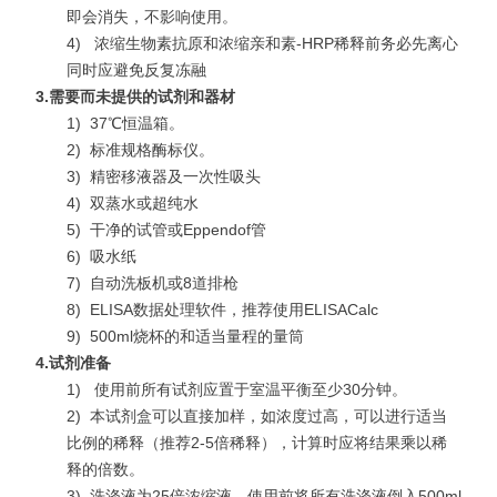
即会消失，不影响使用。
4)
浓缩生物素抗原和浓缩亲和素-HRP稀释前务必先离心
同时应避免反复冻融
3.
需要而未提供的试剂和器材
1)
37℃恒温箱。
2)
标准规格酶标仪。
3)
精密移液器及一次性吸头
4)
双蒸水或超纯水
5)
干净的试管或Eppendof管
6)
吸水纸
7)
自动洗板机或8道排枪
8)
ELISA数据处理软件，推荐使用ELISACalc
9)
500ml烧杯的和适当量程的量筒
4.
试剂准备
1)
使用前所有试剂应置于室温平衡至少30分钟。
2)
本试剂盒可以直接加样，如浓度过高，可以进行适当
比例的稀释（推荐2-5倍稀释），计算时应将结果乘以稀
释的倍数。
3)
洗涤液为25倍浓缩液，使用前将所有洗涤液倒入500ml