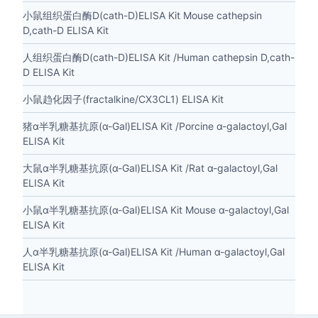
小鼠组织蛋白酶D(cath-D)ELISA Kit Mouse cathepsin
D,cath-D ELISA Kit
人组织蛋白酶D(cath-D)ELISA Kit /Human cathepsin D,cath-
D ELISA Kit
小鼠趋化因子(fractalkine/CX3CL1) ELISA Kit
猪α半乳糖基抗原(α-Gal)ELISA Kit /Porcine α-galactoyl,Gal
ELISA Kit
大鼠α半乳糖基抗原(α-Gal)ELISA Kit /Rat α-galactoyl,Gal
ELISA Kit
小鼠α半乳糖基抗原(α-Gal)ELISA Kit Mouse α-galactoyl,Gal
ELISA Kit
人α半乳糖基抗原(α-Gal)ELISA Kit /Human α-galactoyl,Gal
ELISA Kit