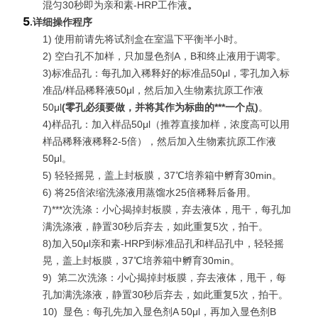
混匀30秒即为亲和素-HRP工作液
。
5
.
详细操作程序
1) 使用前请先将试剂盒在室温下平衡半小时。
2) 空白孔不加样，只加显色剂A，B和终止液用于调零。
3)标准品孔：每孔加入稀释好的标准品50μl，零孔加入标
准品/样品稀释液50μl，然后加入生物素抗原工作液
50μl
(
零孔必须要做，并将其作为标曲的***一个点
)
。
4)样品孔：加入样品50μl（推荐直接加样，浓度高可以用
样品稀释液稀释2-5倍），然后加入生物素抗原工作液
50μl。
5) 轻轻摇晃，盖上封板膜，37℃培养箱中孵育30min。
6) 将25倍浓缩洗涤液用蒸馏水25倍稀释后备用。
7)
***
次洗涤：小心揭掉封板膜，弃去液体，甩干，每孔加
满洗涤液，静置30秒后弃去，如此重复5次，拍干。
8)加入50μl亲和素-HRP到标准品孔和样品孔中，轻轻摇
晃，盖上封板膜，37℃培养箱中孵育30min。
9)
第二次洗涤：小心揭掉封板膜，弃去液体，甩干，每
孔加满洗涤液，静置30秒后弃去，如此重复5次，拍干。
10)
显色：每孔先加入显色剂A 50μl，再加入显色剂B