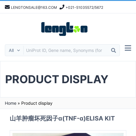
LENGTONSALE@163.COM
+021-51035572/5672
PRODUCT DISPLAY
Home
»
Product display
山羊肿瘤坏死因子α(TNF-α)ELISA KIT