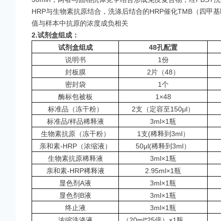
HRP与生物素抗原结合，洗涤后结合的HRP催化TMB（四甲
值与样本中抗原的浓度成负相关
2.
试剂盒组成：
试剂盒组成
48
孔配置
说明书
1份
封板膜
2片（48）
密封袋
1个
酶标包被板
1×48
标准品（冻干粉）
2支（定容至150μl）
标准品/样品稀释液
3ml×1瓶
生物素抗原（冻干粉）
1支(稀释到3ml）
亲和素-HRP（浓缩液）
50μl(稀释到3ml）
生物素抗原稀释液
3ml×1瓶
亲和素-HRP稀释液
2.95ml×1瓶
显色剂A液
3ml×1瓶
显色剂B液
3ml×1瓶
终止液
3ml×1瓶
浓缩洗涤液
（20ml*25倍）×1瓶