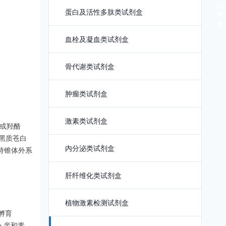
线
蛋白及活性多肽类试剂盒
客
服
血栓及凝血类试剂盒
骨代谢类试剂盒
肿瘤类试剂盒
激素类试剂盒
或羟酪
黑质苍白
内分泌类试剂盒
持锥体外系
肝纤维化类试剂盒
植物激素检测试剂盒
孵育
,亲和素-