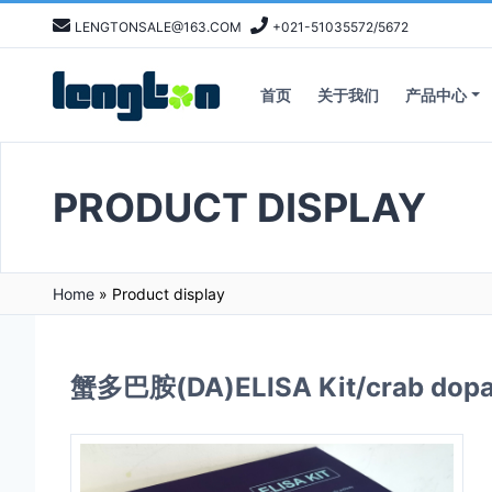
LENGTONSALE@163.COM
+021-51035572/5672
首页
关于我们
产品中心
PRODUCT DISPLAY
Home
»
Product display
蟹多巴胺(DA)ELISA Kit/crab dopam