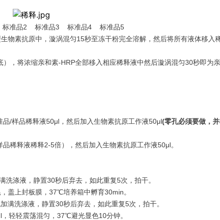
标准品2 标准品3 标准品4 标准品5
型生物素抗原中，漩涡混匀15秒至冻干粉完全溶解，然后将所有液体移入稀
），将浓缩亲和素-HRP全部移入相应稀释液中然后漩涡混匀30秒即为亲和
品/样品稀释液50μl，然后加入生物素抗原工作液50μl
(
零孔必须要做，并
样品稀释液稀释2-5倍），然后加入生物素抗原工作液50μl。
满洗涤液，静置30秒后弃去，如此重复5次，拍干。
晃，盖上封板膜，37℃培养箱中孵育30min。
加满洗涤液，静置30秒后弃去，如此重复5次，拍干。
0μl，轻轻震荡混匀，37℃避光显色10分钟。