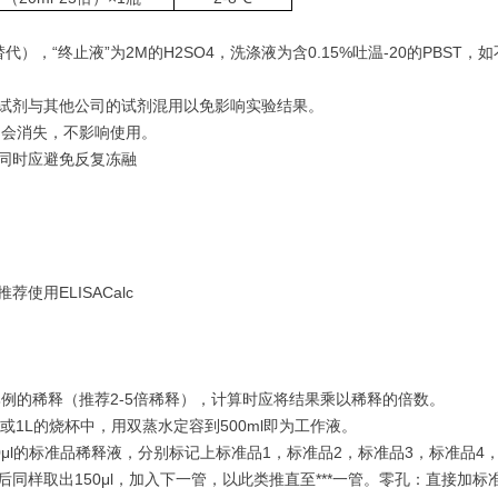
），“终止液”为2M的H2SO4，洗涤液为含0.15%吐温-20的PBST，
的试剂与其他公司的试剂混用以免影响实验结果。
即会消失，不影响使用。
心同时应避免反复冻融
荐使用ELISACalc
例的稀释（推荐2-5倍稀释），计算时应将结果乘以稀释的倍数。
或1L的烧杯中，用双蒸水定容到500ml即为工作液。
150μl的标准品稀释液，分别标记上标准品1，标准品2，标准品3，标准品4，
同样取出150μl，加入下一管，以此类推直至***一管。零孔：直接加标准