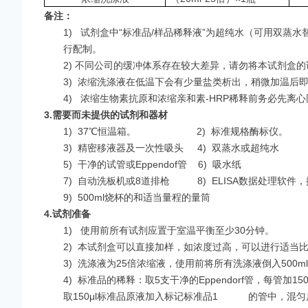
备注：
1)
试剂盒中“标准品/样品稀释液”为超纯水（可用双蒸水替代
行配制。
2) 不同公司的缓冲体系存在较大差异，请勿将本试剂盒
3)
浓缩洗涤液在低温下会有少量盐类析出，稍微加温后
4)
浓缩生物素抗原和浓缩亲和素-HRP稀释前务必先离
3.
需要而未提供的试剂和器材
1)
37℃恒温箱。 2)
标准规格酶标仪。
3)
精密移液器及一次性吸头 4)
双蒸水或超纯水
5)
干净的试管或Eppendof管 6)
吸水纸
7)
自动洗板机或8道排枪 8)
ELISA数据处理软件，推
9)
500ml烧杯的和适当量程的量筒
4.
试剂准备
1)
使用前所有试剂应置于室温平衡至少30分钟。
2)
本试剂盒可以直接加样，如浓度过高，可以进行适当比
3)
洗涤液为25倍浓缩液，使用前将所有洗涤液倒入500ml
4)
标准品的稀释：取5支干净的Eppendorf管，每管加
取150μl标准品原液加入标记标准品1 的管中，混匀后