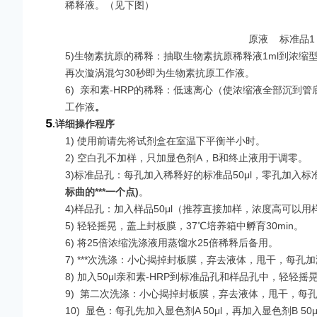
稀释液。（见下图）
原液 标准品1 
5)生物素抗原的稀释：抽取生物素抗原稀释液1ml到浓缩
再次漩涡混匀30秒即为生物素抗原工作液。
6)
亲和素-HRP的稀释：低速离心（使浓缩液全部沉到管底
工作液
。
5
.
详细操作程序
1) 使用前请先将试剂盒在室温下平衡半小时。
2) 空白孔不加样，只加显色剂A，B和终止液用于调零。
3)标准品孔：每孔加入稀释好的标准品50μl，零孔加入标准
标曲的***一个点
)
。
4)样品孔：加入样品50μl（推荐直接加样，浓度高可以用
5) 轻轻摇晃，盖上封板膜，37℃培养箱中孵育30min。
6) 将25倍浓缩洗涤液用蒸馏水25倍稀释后备用。
7)
***
次洗涤：小心揭掉封板膜，弃去液体，甩干，每孔加
8) 加入50μl亲和素-HRP到标准品孔和样品孔中，轻轻摇
9)
第二次洗涤：小心揭掉封板膜，弃去液体，甩干，每孔
10)
显色：每孔先加入显色剂A 50μl，再加入显色剂B 5