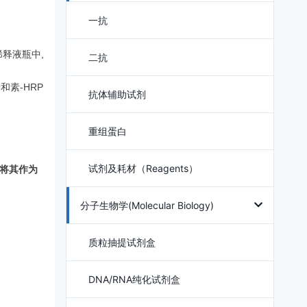
一抗
释液瓶中,
二抗
素-HRP
抗体辅助试剂
重组蛋白
试剂及耗材（Reagents）
将其作为
分子生物学(Molecular Biology)
质粒抽提试剂盒
DNA/RNA纯化试剂盒