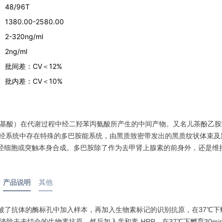
48/96T
1380.00-2580.00
2-320ng/ml
2ng/ml
批间差：CV＜12%
批内差：CV＜10%
氨基酸）在代谢过程中经二羟苯丙氨酸所产生的中间产物。又名儿茶酚乙胺
枢神经系统中存在特殊的多巴胺能系统，由黑质致密带发出的黑质纹状体束及
经细胞或突触本身合成。多巴胺除了作为去甲肾上腺素的前身外，还是维
产品说明
其他
包被了抗体的酶标孔中加入样本，再加入生物素标记的识别抗原，在37℃下
涤除去未结合的生物素抗原，然后加入亲和素-HRP，在37℃下孵育30min