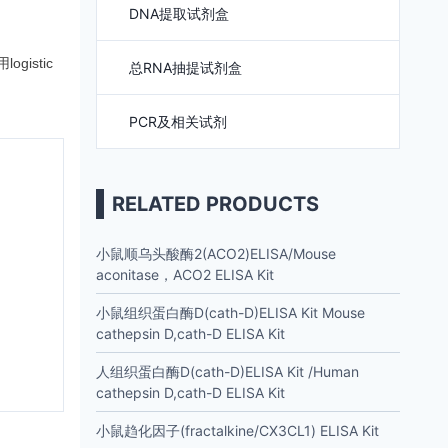
DNA提取试剂盒
istic
总RNA抽提试剂盒
PCR及相关试剂
RELATED PRODUCTS
小鼠顺乌头酸酶2(ACO2)ELISA/Mouse
aconitase，ACO2 ELISA Kit
小鼠组织蛋白酶D(cath-D)ELISA Kit Mouse
cathepsin D,cath-D ELISA Kit
人组织蛋白酶D(cath-D)ELISA Kit /Human
cathepsin D,cath-D ELISA Kit
小鼠趋化因子(fractalkine/CX3CL1) ELISA Kit