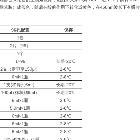
基联苯胺）成蓝色，随后在酸的作用下转化成黄色，在450nm波长下有吸收
96
孔配置
保存
1份
2片（96）
1个
1×96
长期-20℃
2支（定容至150μl）
2-8℃
6ml×1瓶
2-8℃
1支(稀释到6ml）
长期-20℃
100μl (稀释到6ml）
长期-20℃
6ml×1瓶
2-8℃
5.9ml×1瓶
2-8℃
6ml×1瓶
2-8℃
6ml×1瓶
2-8℃
6ml×1瓶
2-8℃
（20ml*25倍）×1瓶
2-8℃