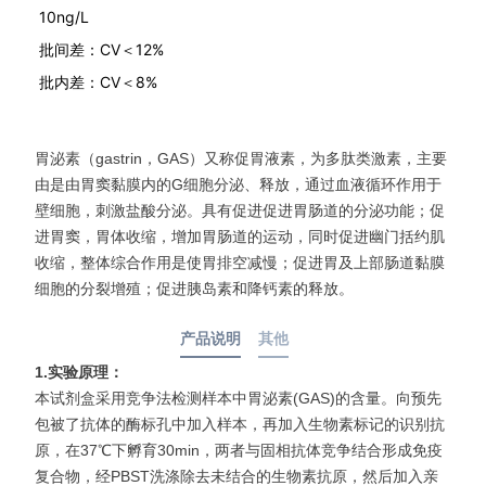
10ng/L
批间差：CV＜12%
批内差：CV＜8%
胃泌素（gastrin，GAS）又称促胃液素，为多肽类激素，主要
由是由胃窦黏膜内的G细胞分泌、释放，通过血液循环作用于
壁细胞，刺激盐酸分泌。具有促进促进胃肠道的分泌功能；促
进胃窦，胃体收缩，增加胃肠道的运动，同时促进幽门括约肌
收缩，整体综合作用是使胃排空减慢；促进胃及上部肠道黏膜
细胞的分裂增殖；促进胰岛素和降钙素的释放。
产品说明
其他
1.
实验原理：
本试剂盒采用竞争法检测样本中胃泌素(GAS)的含量。向预先
包被了抗体的酶标孔中加入样本，再加入生物素标记的识别抗
原，在37℃下孵育30min，两者与固相抗体竞争结合形成免疫
复合物，经PBST洗涤除去未结合的生物素抗原，然后加入亲