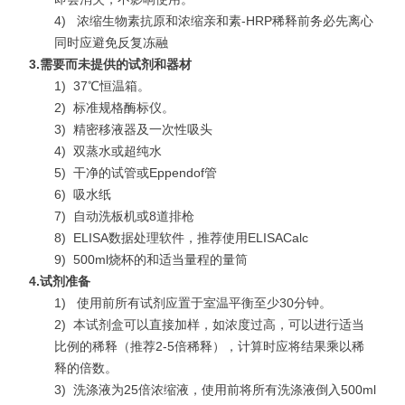
4)
浓缩生物素抗原和浓缩亲和素-HRP稀释前务必先离心
同时应避免反复冻融
3.
需要而未提供的试剂和器材
1)
37℃恒温箱。
2)
标准规格酶标仪。
3)
精密移液器及一次性吸头
4)
双蒸水或超纯水
5)
干净的试管或Eppendof管
6)
吸水纸
7)
自动洗板机或8道排枪
8)
ELISA数据处理软件，推荐使用ELISACalc
9)
500ml烧杯的和适当量程的量筒
4.
试剂准备
1)
使用前所有试剂应置于室温平衡至少30分钟。
2)
本试剂盒可以直接加样，如浓度过高，可以进行适当
比例的稀释（推荐2-5倍稀释），计算时应将结果乘以稀
释的倍数。
3)
洗涤液为25倍浓缩液，使用前将所有洗涤液倒入500ml