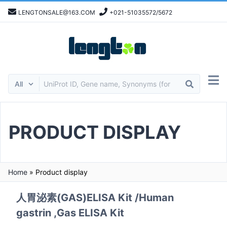
LENGTONSALE@163.COM
+021-51035572/5672
PRODUCT DISPLAY
Home
»
Product display
人胃泌素(GAS)ELISA Kit /Human
gastrin ,Gas ELISA Kit