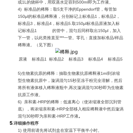
或1L的烧杯中，用双蒸水定容到500ml即为工作液。
4)
标准品的稀释：取5支干净的Eppendorf管，每管加
150μl的标准品稀释液，分别标记上标准品1，标准品2，
标准品3，标准品4，标准品5.取150μl标准品原液加入标
记标准品1 的管中，混匀后同样取出150μl，加入
下一管，以此类推直至***一管。零孔：直接加标准品/样品
稀释液。（见下图）
原液 标准品1 标准品2 标准品3 标准品4 标准品5
5)生物素抗原的稀释：抽取生物素抗原稀释液1ml到浓缩
型生物素抗原中，漩涡混匀15秒至冻干粉完全溶解，然后
将所有液体移入稀释液瓶中,再次漩涡混匀30秒即为生物素
抗原工作液。
6)
亲和素-HRP的稀释：低速离心（使浓缩液全部沉到管
底），将浓缩亲和素-HRP全部移入相应稀释液中然后漩涡
混匀30秒即为亲和素-HRP工作液
。
5
.
详细操作程序
1) 使用前请先将试剂盒在室温下平衡半小时。