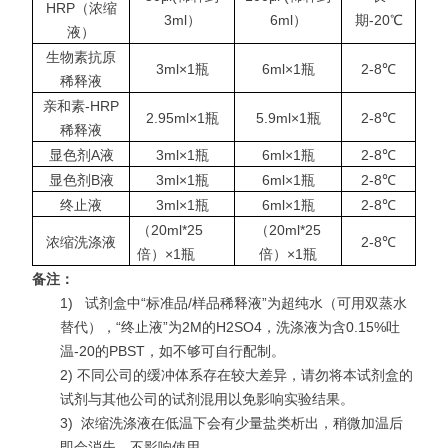
HRP（浓缩
3ml）
6ml）
期-20℃
液）
生物素抗原
3ml×1瓶
6ml×1瓶
2-8℃
稀释液
亲和素-HRP
2.95ml×1瓶
5.9ml×1瓶
2-8℃
稀释液
显色剂A液
3ml×1瓶
6ml×1瓶
2-8℃
显色剂B液
3ml×1瓶
6ml×1瓶
2-8℃
终止液
3ml×1瓶
6ml×1瓶
2-8℃
（20ml*25
（20ml*25
浓缩洗涤液
2-8℃
倍）×1瓶
倍）×1瓶
备注：
1)
试剂盒中“标准品/样品稀释液”为超纯水（可用双蒸水
替代），“终止液”为2M的H2SO4，洗涤液为含0.15%吐
温-20的PBST，如不够可自行配制。
2) 不同公司的缓冲体系存在较大差异，请勿将本试剂盒的
试剂与其他公司的试剂混用以免影响实验结果。
3)
浓缩洗涤液在低温下会有少量盐类析出，稍微加温后
即会消失，不影响使用。