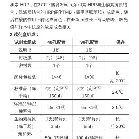
和素-HRP，在37℃下孵育30min,亲和素-HRP与生物素抗原结
合，洗涤后结合的HRP催化TMB（四甲基联苯胺）成蓝色，随
后在酸的作用下转化成黄色，在450nm波长下有吸收
峰，吸光
值与样本中抗原的浓度成负相关
2.
试剂盒组成：
试剂盒组成
48
孔配置
96
孔配置
保存
说明书
1份
1份
封板膜
2片（48）
2片（96）
密封袋
1个
1个
长
酶标包被板
1×48
1×96
期-20℃
标准品（冻
2支（定容至
2支（定容至
2-8℃
干粉）
150μl）
150μl）
标准品/样品
3ml×1瓶
6ml×1瓶
2-8℃
稀释液
生物素抗原
1支(稀释到
1支(稀释到
长
（冻干粉）
3ml）
6ml）
期-20℃
亲和素-
50μl(稀释到
100μl (稀释到
长