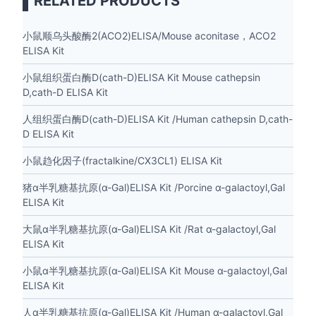
RELATED PRODUCTS
小鼠顺乌头酸酶2(ACO2)ELISA/Mouse aconitase，ACO2
ELISA Kit
小鼠组织蛋白酶D(cath-D)ELISA Kit Mouse cathepsin
D,cath-D ELISA Kit
人组织蛋白酶D(cath-D)ELISA Kit /Human cathepsin D,cath-
D ELISA Kit
小鼠趋化因子(fractalkine/CX3CL1) ELISA Kit
猪α半乳糖基抗原(α-Gal)ELISA Kit /Porcine α-galactoyl,Gal
ELISA Kit
大鼠α半乳糖基抗原(α-Gal)ELISA Kit /Rat α-galactoyl,Gal
ELISA Kit
小鼠α半乳糖基抗原(α-Gal)ELISA Kit Mouse α-galactoyl,Gal
ELISA Kit
人α半乳糖基抗原(α-Gal)ELISA Kit /Human α-galactoyl,Gal