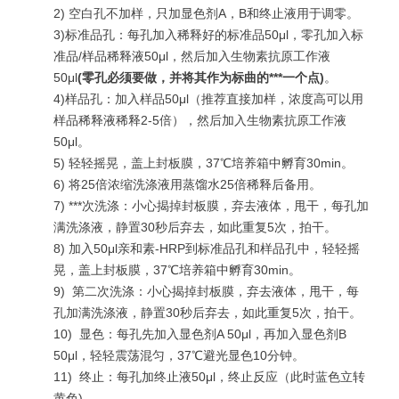
2) 空白孔不加样，只加显色剂A，B和终止液用于调零。
3)标准品孔：每孔加入稀释好的标准品50μl，零孔加入标
准品/样品稀释液50μl，然后加入生物素抗原工作液
50μl
(
零孔必须要做，并将其作为标曲的***一个点
)
。
4)样品孔：加入样品50μl（推荐直接加样，浓度高可以用
样品稀释液稀释2-5倍），然后加入生物素抗原工作液
50μl。
5) 轻轻摇晃，盖上封板膜，37℃培养箱中孵育30min。
6) 将25倍浓缩洗涤液用蒸馏水25倍稀释后备用。
7)
***
次洗涤：小心揭掉封板膜，弃去液体，甩干，每孔加
满洗涤液，静置30秒后弃去，如此重复5次，拍干。
8) 加入50μl亲和素-HRP到标准品孔和样品孔中，轻轻摇
晃，盖上封板膜，37℃培养箱中孵育30min。
9)
第二次洗涤：小心揭掉封板膜，弃去液体，甩干，每
孔加满洗涤液，静置30秒后弃去，如此重复5次，拍干。
10)
显色：每孔先加入显色剂A 50μl，再加入显色剂B
50μl，轻轻震荡混匀，37℃避光显色10分钟。
11)
终止：每孔加终止液50μl，终止反应（此时蓝色立转
黄色).