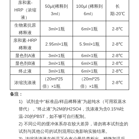
亲和素-
50μl(稀释到
100μl (稀释到
长
HRP（浓缩
3ml）
6ml）
期-20℃
液）
生物素抗原
3ml×1瓶
6ml×1瓶
2-8℃
稀释液
亲和素-HRP
2.95ml×1瓶
5.9ml×1瓶
2-8℃
稀释液
显色剂A液
3ml×1瓶
6ml×1瓶
2-8℃
显色剂B液
3ml×1瓶
6ml×1瓶
2-8℃
终止液
3ml×1瓶
6ml×1瓶
2-8℃
（20ml*25
（20ml*25
浓缩洗涤液
2-8℃
倍）×1瓶
倍）×1瓶
备注：
1)
试剂盒中“标准品/样品稀释液”为超纯水（可用双蒸水
替代），“终止液”为2M的H2SO4，洗涤液为含0.15%吐
温-20的PBST，如不够可自行配制。
2) 不同公司的缓冲体系存在较大差异，请勿将本试剂盒的
试剂与其他公司的试剂混用以免影响实验结果。
3)
浓缩洗涤液在低温下会有少量盐类析出，稍微加温后