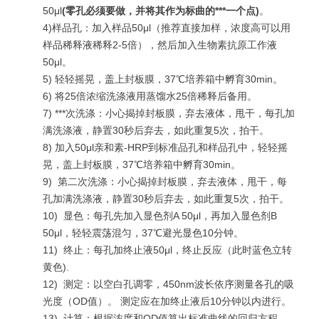
50μl
(
零孔必须要做，并将其作为标曲的***一个点
)
。
4)样品孔：加入样品50μl（推荐直接加样，浓度高可以用
样品稀释液稀释2-5倍），然后加入生物素抗原工作液
50μl。
5) 轻轻摇晃，盖上封板膜，37℃培养箱中孵育30min。
6) 将25倍浓缩洗涤液用蒸馏水25倍稀释后备用。
7)
***
次洗涤：小心揭掉封板膜，弃去液体，甩干，每孔加
满洗涤液，静置30秒后弃去，如此重复5次，拍干。
8) 加入50μl亲和素-HRP到标准品孔和样品孔中，轻轻摇
晃，盖上封板膜，37℃培养箱中孵育30min。
9)
第二次洗涤：小心揭掉封板膜，弃去液体，甩干，每
孔加满洗涤液，静置30秒后弃去，如此重复5次，拍干。
10)
显色：每孔先加入显色剂A 50μl，再加入显色剂B
50μl，轻轻震荡混匀，37℃避光显色10分钟。
11)
终止：每孔加终止液50μl，终止反应（此时蓝色立转
黄色).
12)
测定：以空白孔调零，450nm波长依序测量各孔的吸
光度（OD值）。 测定应在加终止液后10分钟以内进行。
13)
计算：根据浓度和OD值算出标准曲线的回归方程，