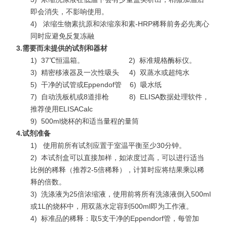
即会消失，不影响使用。
4)
浓缩生物素抗原和浓缩亲和素-HRP稀释前务必先离心
同时应避免反复冻融
3.
需要而未提供的试剂和器材
1)
37℃恒温箱。 2)
标准规格酶标仪。
3)
精密移液器及一次性吸头 4)
双蒸水或超纯水
5)
干净的试管或Eppendof管 6)
吸水纸
7)
自动洗板机或8道排枪 8)
ELISA数据处理软件，
推荐使用ELISACalc
9)
500ml烧杯的和适当量程的量筒
4.
试剂准备
1)
使用前所有试剂应置于室温平衡至少30分钟。
2)
本试剂盒可以直接加样，如浓度过高，可以进行适当
比例的稀释（推荐2-5倍稀释），计算时应将结果乘以稀
释的倍数。
3)
洗涤液为25倍浓缩液，使用前将所有洗涤液倒入500ml
或1L的烧杯中，用双蒸水定容到500ml即为工作液。
4)
标准品的稀释：取5支干净的Eppendorf管，每管加