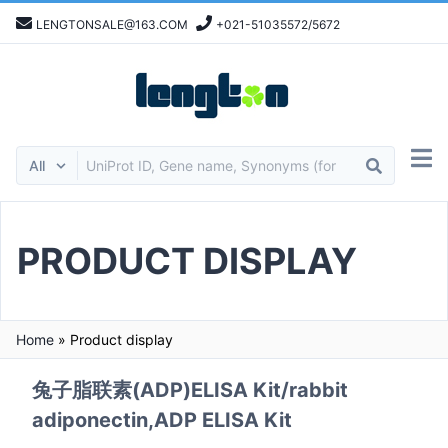
LENGTONSALE@163.COM
+021-51035572/5672
PRODUCT DISPLAY
Home
»
Product display
兔子脂联素(ADP)ELISA Kit/rabbit
adiponectin,ADP ELISA Kit