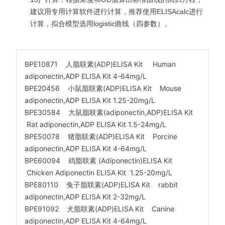
建议用专用计算软件进行计算，推荐使用ELISAcalc进行
计算，拟合模型选用logistic曲线（四参数）。
BPE10871 人脂联素(ADP)ELISA Kit Human
adiponectin,ADP ELISA Kit 4-64mg/L
BPE20456 小鼠脂联素(ADP)ELISA Kit Mouse
adiponectin,ADP ELISA Kit 1.25-20mg/L
BPE30584 大鼠脂联素(adiponectin,ADP)ELISA Kit
Rat adiponectin,ADP ELISA Kit 1.5-24mg/L
BPE50078 猪脂联素(ADP)ELISA Kit Porcine
adiponectin,ADP ELISA Kit 4-64mg/L
BPE60094 鸡脂联素 (Adiponectin)ELISA Kit
Chicken Adiponectin ELISA Kit 1.25-20mg/L
BPE80110 兔子脂联素(ADP)ELISA Kit rabbit
adiponectin,ADP ELISA Kit 2-32mg/L
BPE91092 犬脂联素(ADP)ELISA Kit Canine
adiponectin,ADP ELISA Kit 4-64mg/L