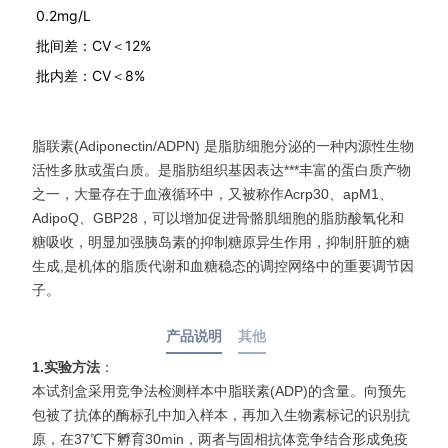
0.2mg/L
批间差：CV＜12%
批内差：CV＜8%
脂联素(Adiponectin/ADPN) 是脂肪细胞分泌的一种内源性生物
活性多肽或蛋白质。是脂肪组织基因表达***丰富的蛋白质产物
之一，大量存在于血液循环中，又被称作Acrp30、apM1、
AdipoQ、GBP28，可以增加促进骨骼肌细胞的脂肪酸氧化和
糖吸收，明显加强胰岛素的抑制糖原异生作用，抑制肝脏的糖
生成,是机体的脂质代谢和血糖稳态的调控网络中的重要调节因
子。
产品说明
其他
1.实验方法
：
本试剂盒采用竞争法检测样本中脂联素(ADP)的含量。向预先
包被了抗体的酶标孔中加入样本，再加入生物素标记的识别抗
原，在37℃下孵育30min，两者与固相抗体竞争结合形成免疫