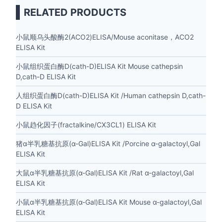
RELATED PRODUCTS
小鼠顺乌头酸酶2(ACO2)ELISA/Mouse aconitase，ACO2
ELISA Kit
小鼠组织蛋白酶D(cath-D)ELISA Kit Mouse cathepsin
D,cath-D ELISA Kit
人组织蛋白酶D(cath-D)ELISA Kit /Human cathepsin D,cath-
D ELISA Kit
小鼠趋化因子(fractalkine/CX3CL1) ELISA Kit
猪α半乳糖基抗原(α-Gal)ELISA Kit /Porcine α-galactoyl,Gal
ELISA Kit
大鼠α半乳糖基抗原(α-Gal)ELISA Kit /Rat α-galactoyl,Gal
ELISA Kit
小鼠α半乳糖基抗原(α-Gal)ELISA Kit Mouse α-galactoyl,Gal
ELISA Kit