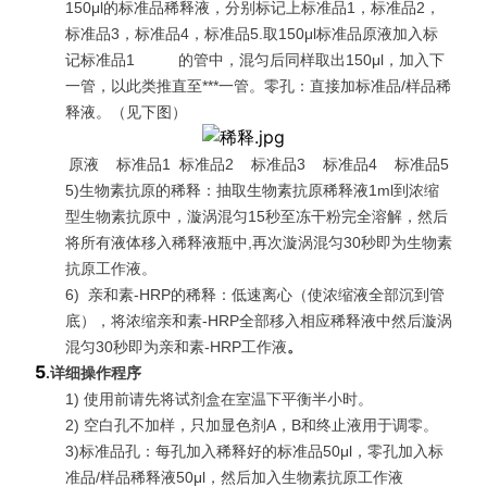
150μl的标准品稀释液，分别标记上标准品1，标准品2，
标准品3，标准品4，标准品5.取150μl标准品原液加入标
记标准品1 的管中，混匀后同样取出150μl，加入下
一管，以此类推直至***一管。零孔：直接加标准品/样品稀
释液。（见下图）
原液 标准品1 标准品2 标准品3 标准品4 标准品5
5)生物素抗原的稀释：抽取生物素抗原稀释液1ml到浓缩
型生物素抗原中，漩涡混匀15秒至冻干粉完全溶解，然后
将所有液体移入稀释液瓶中,再次漩涡混匀30秒即为生物素
抗原工作液。
6)
亲和素-HRP的稀释：低速离心（使浓缩液全部沉到管
底），将浓缩亲和素-HRP全部移入相应稀释液中然后漩涡
混匀30秒即为亲和素-HRP工作液
。
5
.
详细操作程序
1) 使用前请先将试剂盒在室温下平衡半小时。
2) 空白孔不加样，只加显色剂A，B和终止液用于调零。
3)标准品孔：每孔加入稀释好的标准品50μl，零孔加入标
准品/样品稀释液50μl，然后加入生物素抗原工作液