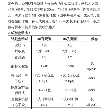
复合物，经PBST洗涤除去未结合的生物素抗原，然后加入亲
和素-HRP，在37℃下孵育30min,亲和素-HRP与生物素抗原结
合，洗涤后结合的HRP催化TMB（四甲基联苯胺）成蓝色，随
后在酸的作用下转化成黄色，在450nm波长下有吸收
峰，吸光
值与样本中抗原的浓度成负相关
2.
试剂盒组成：
试剂盒组成
48
孔配置
96
孔配置
保存
说明书
1份
1份
封板膜
2片（48）
2片（96）
密封袋
1个
1个
长
酶标包被板
1×48
1×96
期-20℃
标准品（冻
2支（定容至
2支（定容至
2-8℃
干粉）
150μl）
150μl）
标准品/样品
3ml×1瓶
6ml×1瓶
2-8℃
稀释液
生物素抗原
1支(稀释到
1支(稀释到
长
（冻干粉）
3ml）
6ml）
期-20℃