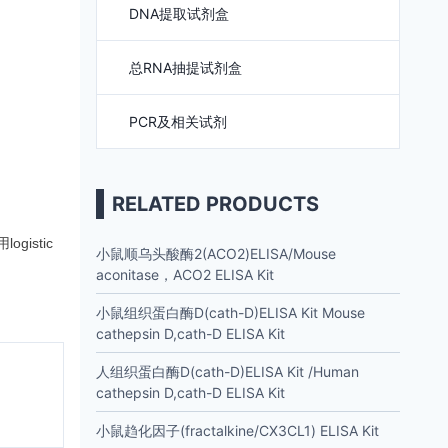
DNA提取试剂盒
总RNA抽提试剂盒
PCR及相关试剂
RELATED PRODUCTS
istic
小鼠顺乌头酸酶2(ACO2)ELISA/Mouse
aconitase，ACO2 ELISA Kit
小鼠组织蛋白酶D(cath-D)ELISA Kit Mouse
cathepsin D,cath-D ELISA Kit
人组织蛋白酶D(cath-D)ELISA Kit /Human
cathepsin D,cath-D ELISA Kit
小鼠趋化因子(fractalkine/CX3CL1) ELISA Kit