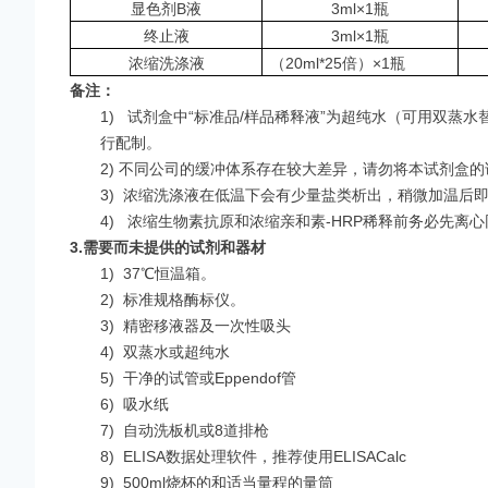
显色剂B液
3ml×1瓶
终止液
3ml×1瓶
浓缩洗涤液
（20ml*25倍）×1瓶
备注：
1)
试剂盒中“标准品/样品稀释液”为超纯水（可用双蒸水替代
行配制。
2) 不同公司的缓冲体系存在较大差异，请勿将本试剂盒
3)
浓缩洗涤液在低温下会有少量盐类析出，稍微加温后
4)
浓缩生物素抗原和浓缩亲和素-HRP稀释前务必先离
3.
需要而未提供的试剂和器材
1)
37℃恒温箱。
2)
标准规格酶标仪。
3)
精密移液器及一次性吸头
4)
双蒸水或超纯水
5)
干净的试管或Eppendof管
6)
吸水纸
7)
自动洗板机或8道排枪
8)
ELISA数据处理软件，推荐使用ELISACalc
9)
500ml烧杯的和适当量程的量筒