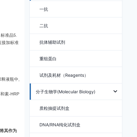
一抗
二抗
标准品5.
抗体辅助试剂
直接加标准
重组蛋白
试剂及耗材（Reagents）
释液瓶中,
分子生物学(Molecular Biology)
素-HRP
质粒抽提试剂盒
DNA/RNA纯化试剂盒
将其作为