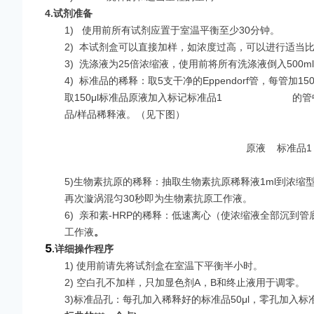
4.
试剂准备
1)
使用前所有试剂应置于室温平衡至少30分钟。
2)
本试剂盒可以直接加样，如浓度过高，可以进行适当比
3)
洗涤液为25倍浓缩液，使用前将所有洗涤液倒入500ml
4)
标准品的稀释：取5支干净的Eppendorf管，每管加
取150μl标准品原液加入标记标准品1 的管中，混
品/样品稀释液。（见下图）
原液 标准品1 
5)生物素抗原的稀释：抽取生物素抗原稀释液1ml到浓缩
再次漩涡混匀30秒即为生物素抗原工作液。
6)
亲和素-HRP的稀释：低速离心（使浓缩液全部沉到管底
工作液
。
5
.
详细操作程序
1) 使用前请先将试剂盒在室温下平衡半小时。
2) 空白孔不加样，只加显色剂A，B和终止液用于调零。
3)标准品孔：每孔加入稀释好的标准品50μl，零孔加入标准