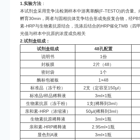
1.实验方法
：
本试剂盒采用竞争法检测样本中
游离睾酮(F-TESTO)
的含量。
孵育30min，两者与固相抗体竞争结合形成免疫复合物，经PBS
素-HRP与生物素抗原结合，洗涤后结合的HRP催化TMB（
光值与样本中抗原的浓度成负相关
2.
试剂盒组成：
试剂盒组成
48
孔配置
说明书
1份
封板膜
2片（48）
密封袋
1个
酶标包被板
1×48
标准品（冻干粉）
2支（定容至150μl）
标准品/样品稀释液
3ml×1瓶
生物素抗原（冻干粉）
1支(稀释到3ml）
亲和素-HRP（浓缩液）
50μl(稀释到3ml）
生物素抗原稀释液
3ml×1瓶
亲和素-HRP稀释液
2.95ml×1瓶
显色剂A液
3ml×1瓶