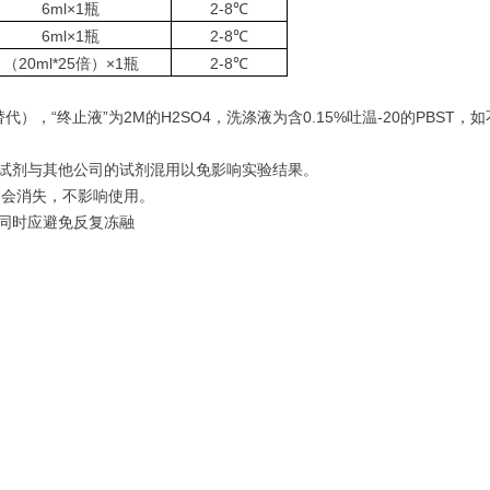
6ml×1瓶
2-8℃
6ml×1瓶
2-8℃
（20ml*25倍）×1瓶
2-8℃
），“终止液”为2M的H2SO4，洗涤液为含0.15%吐温-20的PBST，
的试剂与其他公司的试剂混用以免影响实验结果。
即会消失，不影响使用。
心同时应避免反复冻融