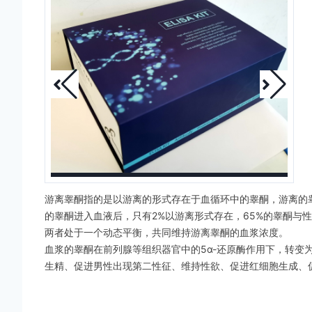
游离睾酮指的是以游离的形式存在于血循环中的睾酮，游离的
的睾酮进入血液后，只有2%以游离形式存在，65%的睾酮与
两者处于一个动态平衡，共同维持游离睾酮的血浆浓度。
血浆的睾酮在前列腺等组织器官中的5α-还原酶作用下，转变
生精、促进男性出现第二性征、维持性欲、促进红细胞生成、