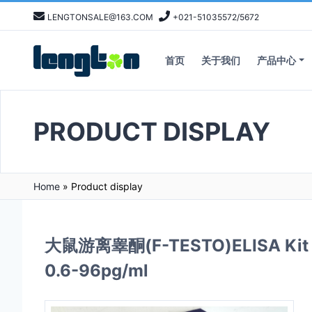
LENGTONSALE@163.COM
+021-51035572/5672
首页
关于我们
产品中心
PRODUCT DISPLAY
Home
»
Product display
大鼠游离睾酮(F-TESTO)ELISA Kit /Ra
0.6-96pg/ml