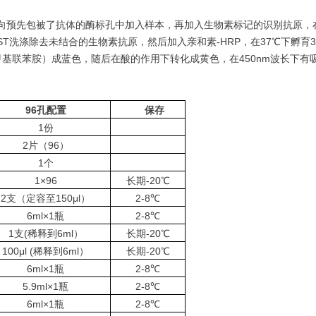
向预先包被了抗体的酶标孔中加入样本，再加入生物素标记的识别抗原，在
T洗涤除去未结合的生物素抗原，然后加入亲和素-HRP，在37℃下孵育30
四甲基联苯胺）成蓝色，随后在酸的作用下转化成黄色，在450nm波长下有
96
孔配置
保存
1份
2片（96）
1个
1×96
长期-20℃
2支（定容至150μl）
2-8℃
6ml×1瓶
2-8℃
1支(稀释到6ml）
长期-20℃
100μl (稀释到6ml）
长期-20℃
6ml×1瓶
2-8℃
5.9ml×1瓶
2-8℃
6ml×1瓶
2-8℃