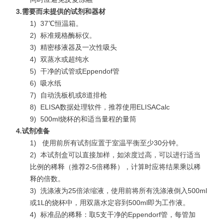
3.
需要而未提供的试剂和器材
1)
37℃恒温箱。
2)
标准规格酶标仪。
3)
精密移液器及一次性吸头
4)
双蒸水或超纯水
5)
干净的试管或Eppendof管
6)
吸水纸
7)
自动洗板机或8道排枪
8)
ELISA数据处理软件，推荐使用ELISACalc
9)
500ml烧杯的和适当量程的量筒
4.
试剂准备
1)
使用前所有试剂应置于室温平衡至少30分钟。
2)
本试剂盒可以直接加样，如浓度过高，可以进行适当
比例的稀释（推荐2-5倍稀释），计算时应将结果乘以稀
释的倍数。
3)
洗涤液为25倍浓缩液，使用前将所有洗涤液倒入500ml
或1L的烧杯中，用双蒸水定容到500ml即为工作液。
4)
标准品的稀释：取5支干净的Eppendorf管，每管加