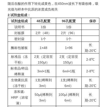
随后在酸的作用下转化成黄色，在450nm波长下有吸收
峰，吸
光值与样本中抗原的浓度成负相关
2.
试剂盒组成：
试剂盒组成
48
孔配置
96
孔配置
保存
说明书
1份
1份
封板膜
2片（48）
2片（96）
密封袋
1个
1个
长
酶标包被板
1×48
1×96
期-20℃
标准品（冻
2支（定容至
2支（定容至
2-8℃
干粉）
150μl）
150μl）
标准品/样品
3ml×1瓶
6ml×1瓶
2-8℃
稀释液
生物素抗原
1支(稀释到
1支(稀释到
长
（冻干粉）
3ml）
6ml）
期-20℃
亲和素-
50μl(稀释到
100μl (稀释到
长
HRP（浓缩
3ml）
6ml）
期-20℃
液）