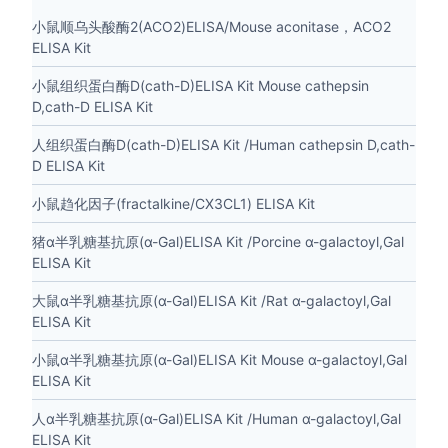
小鼠顺乌头酸酶2(ACO2)ELISA/Mouse aconitase，ACO2
ELISA Kit
小鼠组织蛋白酶D(cath-D)ELISA Kit Mouse cathepsin
D,cath-D ELISA Kit
人组织蛋白酶D(cath-D)ELISA Kit /Human cathepsin D,cath-
D ELISA Kit
小鼠趋化因子(fractalkine/CX3CL1) ELISA Kit
猪α半乳糖基抗原(α-Gal)ELISA Kit /Porcine α-galactoyl,Gal
ELISA Kit
大鼠α半乳糖基抗原(α-Gal)ELISA Kit /Rat α-galactoyl,Gal
ELISA Kit
小鼠α半乳糖基抗原(α-Gal)ELISA Kit Mouse α-galactoyl,Gal
ELISA Kit
人α半乳糖基抗原(α-Gal)ELISA Kit /Human α-galactoyl,Gal
ELISA Kit