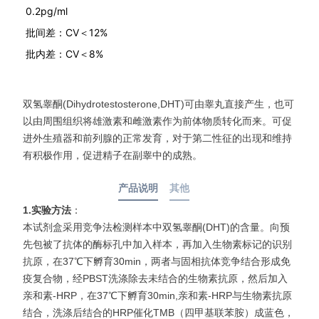
0.2pg/ml
批间差：CV＜12%
批内差：CV＜8%
双氢睾酮(Dihydrotestosterone,DHT)可由睾丸直接产生，也可
以由周围组织将雄激素和雌激素作为前体物质转化而来。可促
进外生殖器和前列腺的正常发育，对于第二性征的出现和维持
有积极作用，促进精子在副睾中的成熟。
产品说明
其他
1.实验方法
：
本试剂盒采用竞争法检测样本中双氢睾酮(DHT)的含量。向预
先包被了抗体的酶标孔中加入样本，再加入生物素标记的识别
抗原，在37℃下孵育30min，两者与固相抗体竞争结合形成免
疫复合物，经PBST洗涤除去未结合的生物素抗原，然后加入
亲和素-HRP，在37℃下孵育30min,亲和素-HRP与生物素抗原
结合，洗涤后结合的HRP催化TMB（四甲基联苯胺）成蓝色，