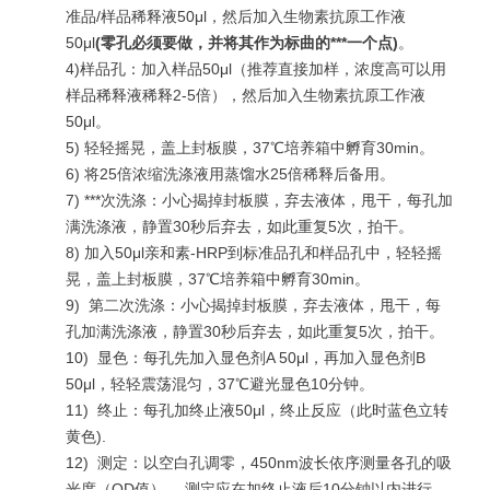
准品/样品稀释液50μl，然后加入生物素抗原工作液
50μl
(
零孔必须要做，并将其作为标曲的***一个点
)
。
4)样品孔：加入样品50μl（推荐直接加样，浓度高可以用
样品稀释液稀释2-5倍），然后加入生物素抗原工作液
50μl。
5) 轻轻摇晃，盖上封板膜，37℃培养箱中孵育30min。
6) 将25倍浓缩洗涤液用蒸馏水25倍稀释后备用。
7)
***
次洗涤：小心揭掉封板膜，弃去液体，甩干，每孔加
满洗涤液，静置30秒后弃去，如此重复5次，拍干。
8) 加入50μl亲和素-HRP到标准品孔和样品孔中，轻轻摇
晃，盖上封板膜，37℃培养箱中孵育30min。
9)
第二次洗涤：小心揭掉封板膜，弃去液体，甩干，每
孔加满洗涤液，静置30秒后弃去，如此重复5次，拍干。
10)
显色：每孔先加入显色剂A 50μl，再加入显色剂B
50μl，轻轻震荡混匀，37℃避光显色10分钟。
11)
终止：每孔加终止液50μl，终止反应（此时蓝色立转
黄色).
12)
测定：以空白孔调零，450nm波长依序测量各孔的吸
光度（OD值）。 测定应在加终止液后10分钟以内进行。