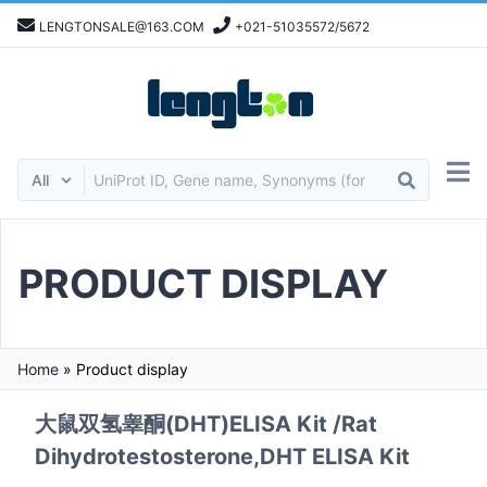
LENGTONSALE@163.COM
+021-51035572/5672
PRODUCT DISPLAY
Home
»
Product display
大鼠双氢睾酮(DHT)ELISA Kit /Rat
Dihydrotestosterone,DHT ELISA Kit