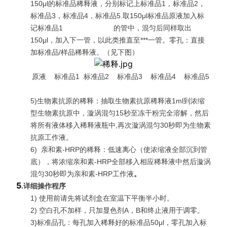
150μl的标准品稀释液，分别标记上标准品1，标准品2，
标准品3，标准品4，标准品5.取150μl标准品原液加入标
记标准品1 的管中，混匀后同样取出
150μl，加入下一管，以此类推直至***一管。零孔：直接
加标准品/样品稀释液。（见下图）
原液 标准品1 标准品2 标准品3 标准品4 标准品5
5)生物素抗原的稀释：抽取生物素抗原稀释液1ml到浓缩
型生物素抗原中，漩涡混匀15秒至冻干粉完全溶解，然后
将所有液体移入稀释液瓶中,再次漩涡混匀30秒即为生物素
抗原工作液。
6)
亲和素-HRP的稀释：低速离心（使浓缩液全部沉到管
底），将浓缩亲和素-HRP全部移入相应稀释液中然后漩涡
混匀30秒即为亲和素-HRP工作液
。
5
.
详细操作程序
1) 使用前请先将试剂盒在室温下平衡半小时。
2) 空白孔不加样，只加显色剂A，B和终止液用于调零。
3)标准品孔：每孔加入稀释好的标准品50μl，零孔加入标