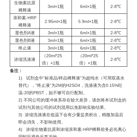
生物素抗原
3ml×1瓶
6ml×1瓶
2-8℃
稀释液
亲和素-HRP
2.95ml×1瓶
5.9ml×1瓶
2-8℃
稀释液
显色剂A液
3ml×1瓶
6ml×1瓶
2-8℃
显色剂B液
3ml×1瓶
6ml×1瓶
2-8℃
终止液
3ml×1瓶
6ml×1瓶
2-8℃
（20ml*25
（20ml*25
浓缩洗涤液
2-8℃
倍）×1瓶
倍）×1瓶
备注：
1)
试剂盒中“标准品/样品稀释液”为超纯水（可用双蒸水
替代），“终止液”为2M的H2SO4，洗涤液为含0.15%吐
温-20的PBST，如不够可自行配制。
2) 不同公司的缓冲体系存在较大差异，请勿将本试剂盒的
试剂与其他公司的试剂混用以免影响实验结果。
3)
浓缩洗涤液在低温下会有少量盐类析出，稍微加温后
即会消失，不影响使用。
4)
浓缩生物素抗原和浓缩亲和素-HRP稀释前务必先离心
同时应避免反复冻融