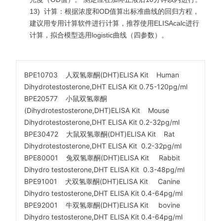
13)
计算：根据浓度和OD值算出标准曲线的回归方程，
建议用专用计算软件进行计算，推荐使用ELISAcalc进行
计算，拟合模型选用logistic曲线（四参数）。
BPE10703 人双氢睾酮(DHT)ELISA Kit Human
Dihydrotestosterone,DHT ELISA Kit 0.75-120pg/ml
BPE20577 小鼠双氢睾酮
(Dihydrotestosterone,DHT)ELISA Kit Mouse
Dihydrotestosterone,DHT ELISA Kit 0.2-32pg/ml
BPE30472 大鼠双氢睾酮(DHT)ELISA Kit Rat
Dihydrotestosterone,DHT ELISA Kit 0.2-32pg/ml
BPE80001 兔双氢睾酮(DHT)ELISA Kit Rabbit
Dihydro testosterone,DHT ELISA Kit 0.3-48pg/ml
BPE91001 犬双氢睾酮(DHT)ELISA Kit Canine
Dihydro testosterone,DHT ELISA Kit 0.4-64pg/ml
BPE92001 牛双氢睾酮(DHT)ELISA Kit bovine
Dihydro testosterone,DHT ELISA Kit 0.4-64pg/ml