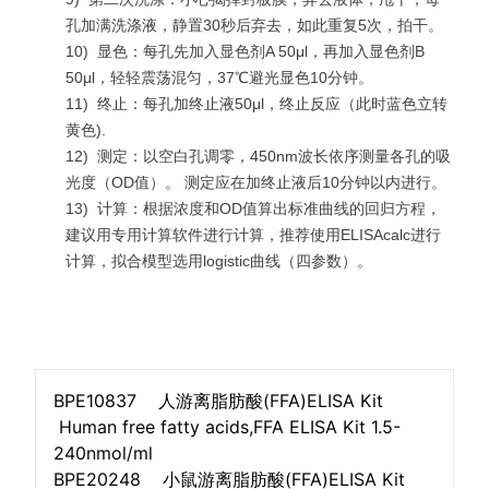
孔加满洗涤液，静置30秒后弃去，如此重复5次，拍干。
10)
显色：每孔先加入显色剂A 50μl，再加入显色剂B
50μl，轻轻震荡混匀，37℃避光显色10分钟。
11)
终止：每孔加终止液50μl，终止反应（此时蓝色立转
黄色).
12)
测定：以空白孔调零，450nm波长依序测量各孔的吸
光度（OD值）。 测定应在加终止液后10分钟以内进行。
13)
计算：根据浓度和OD值算出标准曲线的回归方程，
建议用专用计算软件进行计算，推荐使用ELISAcalc进行
计算，拟合模型选用logistic曲线（四参数）。
BPE10837 人游离脂肪酸(FFA)ELISA Kit
Human free fatty acids,FFA ELISA Kit 1.5-
240nmol/ml
BPE20248 小鼠游离脂肪酸(FFA)ELISA Kit