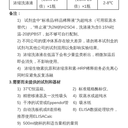
浓缩洗涤液
2-8℃
倍）×1瓶
倍）×1瓶
备注：
1)
试剂盒中“标准品/样品稀释液”为超纯水（可用双蒸水
替代），“终止液”为2M的H2SO4，洗涤液为含0.15%吐
温-20的PBST，如不够可自行配制。
2) 不同公司的缓冲体系存在较大差异，请勿将本试剂盒的
试剂与其他公司的试剂混用以免影响实验结果。
3)
浓缩洗涤液在低温下会有少量盐类析出，稍微加温后
即会消失，不影响使用。
4)
浓缩生物素抗原和浓缩亲和素-HRP稀释前务必先离心
同时应避免反复冻融
3.
需要而未提供的试剂和器材
1)
37℃恒温箱。 2)
标准规格酶标仪。
3)
精密移液器及一次性吸头 4)
双蒸水或超纯水
5)
干净的试管或Eppendof管 6)
吸水纸
7)
自动洗板机或8道排枪 8)
ELISA数据处理软件，
推荐使用ELISACalc
9)
500ml烧杯的和适当量程的量筒