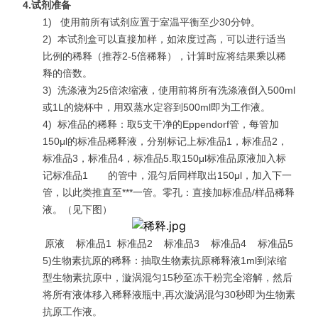
4.
试剂准备
1)
使用前所有试剂应置于室温平衡至少30分钟。
2)
本试剂盒可以直接加样，如浓度过高，可以进行适当
比例的稀释（推荐2-5倍稀释），计算时应将结果乘以稀
释的倍数。
3)
洗涤液为25倍浓缩液，使用前将所有洗涤液倒入500ml
或1L的烧杯中，用双蒸水定容到500ml即为工作液。
4)
标准品的稀释：取5支干净的Eppendorf管，每管加
150μl的标准品稀释液，分别标记上标准品1，标准品2，
标准品3，标准品4，标准品5.取150μl标准品原液加入标
记标准品1 的管中，混匀后同样取出150μl，加入下一
管，以此类推直至***一管。零孔：直接加标准品/样品稀释
液。（见下图）
原液 标准品1 标准品2 标准品3 标准品4 标准品5
5)生物素抗原的稀释：抽取生物素抗原稀释液1ml到浓缩
型生物素抗原中，漩涡混匀15秒至冻干粉完全溶解，然后
将所有液体移入稀释液瓶中,再次漩涡混匀30秒即为生物素
抗原工作液。