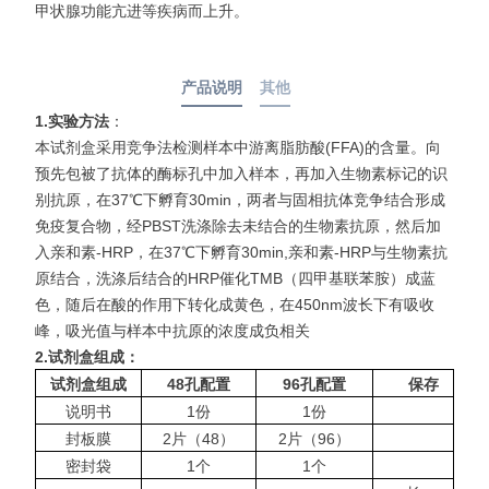
甲状腺功能亢进等疾病而上升。
产品说明
其他
1.实验方法
：
本试剂盒采用竞争法检测样本中游离脂肪酸(FFA)的含量。向
预先包被了抗体的酶标孔中加入样本，再加入生物素标记的识
别抗原，在37℃下孵育30min，两者与固相抗体竞争结合形成
免疫复合物，经PBST洗涤除去未结合的生物素抗原，然后加
入亲和素-HRP，在37℃下孵育30min,亲和素-HRP与生物素抗
原结合，洗涤后结合的HRP催化TMB（四甲基联苯胺）成蓝
色，随后在酸的作用下转化成黄色，在450nm波长下有吸收
峰，吸光值与样本中抗原的浓度成负相关
2.
试剂盒组成：
试剂盒组成
48
孔配置
96
孔配置
保存
说明书
1份
1份
封板膜
2片（48）
2片（96）
密封袋
1个
1个