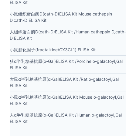
ELISA Kit
小鼠组织蛋白酶D(cath-D)ELISA Kit Mouse cathepsin
D,cath-D ELISA Kit
人组织蛋白酶D(cath-D)ELISA Kit /Human cathepsin D,cath-
D ELISA Kit
小鼠趋化因子(fractalkine/CX3CL1) ELISA Kit
猪α半乳糖基抗原(α-Gal)ELISA Kit /Porcine α-galactoyl,Gal
ELISA Kit
大鼠α半乳糖基抗原(α-Gal)ELISA Kit /Rat α-galactoyl,Gal
ELISA Kit
小鼠α半乳糖基抗原(α-Gal)ELISA Kit Mouse α-galactoyl,Gal
ELISA Kit
人α半乳糖基抗原(α-Gal)ELISA Kit /Human α-galactoyl,Gal
ELISA Kit