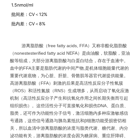
1.5nmol/ml
批间差：CV＜12%
批内差：CV＜8%
游离脂肪酸（free fatty acids, FFA）又称非酯化脂肪酸
（nonestesterified fatty acid NEFA）是由油酸，软脂酸，亚油
酸等组成，大部分游离脂肪酸与白蛋白结合，存在于血液中。
血中的FFA主要是脂肪代谢的中间产物,是机体细胞能量代谢的
重要代谢底物，为心脏、肝脏、骨骼肌等器官代谢提供能量。
高游离脂肪酸（FFA）刺激的后果是高活性反应分子性氧簇
（ROS）和活性氮簇（RNS）生成增多，从而启动了氧化应激
机制（高活性反应分子产生和抗氧化作用之间长期失衡而引起
组织损伤）。这些活性分子可直接氧化和损伤DNA、蛋白质、
脂类，还可作为功能性分子信号，激活细胞内多种应激敏感信
号通路，这些信号通路与胰岛素抵抗和β细胞功能受损密切相
关，所以血清中游离脂肪酸的浓度与脂类代谢、糖代谢、内分
泌功能有关，游离脂肪酸的浓度会因为糖尿病、重症肝障碍、