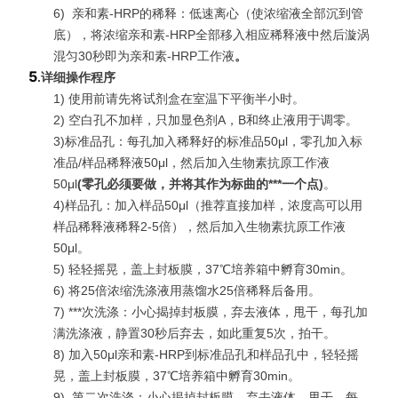
6)
亲和素-HRP的稀释：低速离心（使浓缩液全部沉到管
底），将浓缩亲和素-HRP全部移入相应稀释液中然后漩涡
混匀30秒即为亲和素-HRP工作液
。
5
.
详细操作程序
1) 使用前请先将试剂盒在室温下平衡半小时。
2) 空白孔不加样，只加显色剂A，B和终止液用于调零。
3)标准品孔：每孔加入稀释好的标准品50μl，零孔加入标
准品/样品稀释液50μl，然后加入生物素抗原工作液
50μl
(
零孔必须要做，并将其作为标曲的***一个点
)
。
4)样品孔：加入样品50μl（推荐直接加样，浓度高可以用
样品稀释液稀释2-5倍），然后加入生物素抗原工作液
50μl。
5) 轻轻摇晃，盖上封板膜，37℃培养箱中孵育30min。
6) 将25倍浓缩洗涤液用蒸馏水25倍稀释后备用。
7)
***
次洗涤：小心揭掉封板膜，弃去液体，甩干，每孔加
满洗涤液，静置30秒后弃去，如此重复5次，拍干。
8) 加入50μl亲和素-HRP到标准品孔和样品孔中，轻轻摇
晃，盖上封板膜，37℃培养箱中孵育30min。
9)
第二次洗涤：小心揭掉封板膜，弃去液体，甩干，每