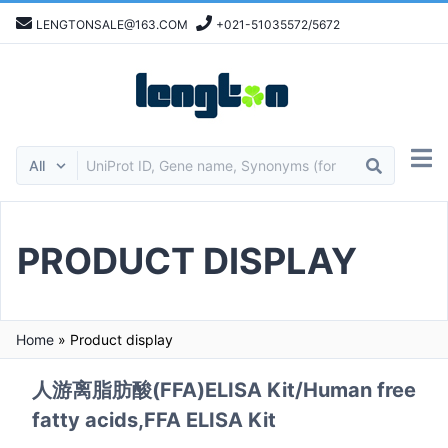
LENGTONSALE@163.COM
+021-51035572/5672
PRODUCT DISPLAY
Home
»
Product display
人游离脂肪酸(FFA)ELISA Kit/Human free
fatty acids,FFA ELISA Kit