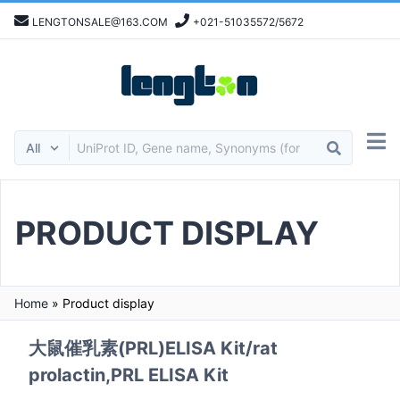
LENGTONSALE@163.COM
+021-51035572/5672
PRODUCT DISPLAY
Home
»
Product display
大鼠催乳素(PRL)ELISA Kit/rat
prolactin,PRL ELISA Kit