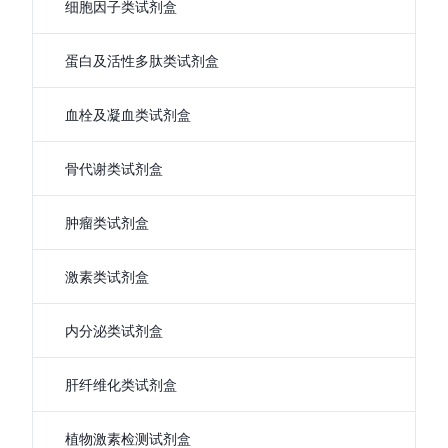
细胞因子类试剂盒
蛋白及活性多肽类试剂盒
血栓及凝血类试剂盒
骨代谢类试剂盒
肿瘤类试剂盒
激素类试剂盒
内分泌类试剂盒
肝纤维化类试剂盒
植物激素检测试剂盒