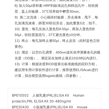
8) 加入50μl亲和素-HRP到标准品孔和样品孔中，轻轻摇
晃，盖上封板膜，37℃培养箱中孵育30min。
9)
第二次洗涤：小心揭掉封板膜，弃去液体，甩干，每
孔加满洗涤液，静置30秒后弃去，如此重复5次，拍干。
10)
显色：每孔先加入显色剂A 50μl，再加入显色剂B
50μl，轻轻震荡混匀，37℃避光显色10分钟。
11)
终止：每孔加终止液50μl，终止反应（此时蓝色立转
黄色).
12)
测定：以空白孔调零，450nm波长依序测量各孔的吸
光度（OD值）。 测定应在加终止液后10分钟以内进行。
13)
计算：根据浓度和OD值算出标准曲线的回归方程，
建议用专用计算软件进行计算，推荐使用ELISAcalc进行
计算，拟合模型选用logistic曲线（四参数）。
BPE10502 人催乳素(PRL)ELISA Kit Human
prolactin,PRL ELISA Kit 30-480ng/ml
BPE20430 小鼠催乳素(PRL)ELISA Kit mouse