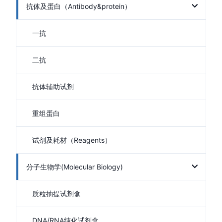
抗体及蛋白（Antibody&protein）
一抗
二抗
抗体辅助试剂
重组蛋白
试剂及耗材（Reagents）
分子生物学(Molecular Biology)
质粒抽提试剂盒
DNA/RNA纯化试剂盒