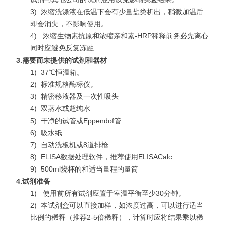
3)
浓缩洗涤液在低温下会有少量盐类析出，稍微加温后
即会消失，不影响使用。
4)
浓缩生物素抗原和浓缩亲和素-HRP稀释前务必先离心
同时应避免反复冻融
3.
需要而未提供的试剂和器材
1)
37℃恒温箱。
2)
标准规格酶标仪。
3)
精密移液器及一次性吸头
4)
双蒸水或超纯水
5)
干净的试管或Eppendof管
6)
吸水纸
7)
自动洗板机或8道排枪
8)
ELISA数据处理软件，推荐使用ELISACalc
9)
500ml烧杯的和适当量程的量筒
4.
试剂准备
1)
使用前所有试剂应置于室温平衡至少30分钟。
2)
本试剂盒可以直接加样，如浓度过高，可以进行适当
比例的稀释（推荐2-5倍稀释），计算时应将结果乘以稀