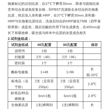
物素标记的识别抗原，在37℃下孵育30min，两者与固相抗体
竞争结合形成免疫复合物，经PBST洗涤除去未结合的生物素
抗原，然后加入亲和素-HRP，在37℃下孵育30min,亲和素-
HRP与生物素抗原结合，洗涤后结合的HRP催化TMB（四甲基
联苯胺）成蓝色，随后在酸的作用下转化成黄色，在450nm波
长下有吸收
峰，吸光值与样本中抗原的浓度成负相关
2.
试剂盒组成：
试剂盒组成
48
孔配置
96
孔配置
保存
说明书
1份
1份
封板膜
2片（48）
2片（96）
密封袋
1个
1个
长
酶标包被板
1×48
1×96
期-20℃
标准品（冻
2支（定容至
2支（定容至
2-8℃
干粉）
150μl）
150μl）
标准品/样品
3ml×1瓶
6ml×1瓶
2-8℃
稀释液
生物素抗原
1支(稀释到
1支(稀释到
长