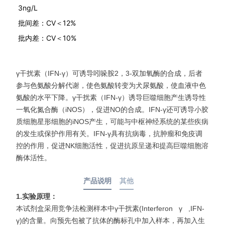
3ng/L
批间差：CV＜12%
批内差：CV＜10%
γ干扰素（IFN-γ）可诱导吲哚胺2，3-双加氧酶的合成，后者
参与色氨酸分解代谢，使色氨酸转变为犬尿氨酸，使血液中色
氨酸的水平下降。γ干扰素（IFN-γ）诱导巨噬细胞产生诱导性
一氧化氮合酶（iNOS），促进NO的合成。IFN-γ还可诱导小胶
质细胞星形细胞的iNOS产生，可能与中枢神经系统的某些疾病
的发生或保护作用有关。IFN-γ具有抗病毒，抗肿瘤和免疫调
控的作用，促进NK细胞活性，促进抗原呈递和提高巨噬细胞溶
酶体活性。
产品说明
其他
1.
实验原理：
本试剂盒采用竞争法检测样本中γ干扰素(Interferon γ ,IFN-
γ)的含量。向预先包被了抗体的酶标孔中加入样本，再加入生