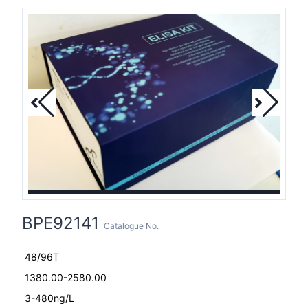
BPE92141
Catalogue No.
48/96T
1380.00-2580.00
3-480ng/L