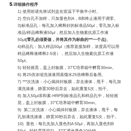
5
.
详细操作程序
1) 使用前请先将试剂盒在室温下平衡半小时。
2) 空白孔不加样，只加显色剂A，B和终止液用于调零。
3)标准品孔：每孔加入稀释好的标准品50μl，零孔加入标
准品/样品稀释液50μl，然后加入生物素抗原工作液
50μl
(
零孔必须要做，并将其作为标曲的***一个点
)
。
4)样品孔：加入样品50μl（推荐直接加样，浓度高可以用
样品稀释液稀释2-5倍），然后加入生物素抗原工作液
50μl。
5) 轻轻摇晃，盖上封板膜，37℃培养箱中孵育30min。
6) 将25倍浓缩洗涤液用蒸馏水25倍稀释后备用。
7)
***
次洗涤：小心揭掉封板膜，弃去液体，甩干，每孔加
满洗涤液，静置30秒后弃去，如此重复5次，拍干。
8) 加入50μl亲和素-HRP到标准品孔和样品孔中，轻轻摇
晃，盖上封板膜，37℃培养箱中孵育30min。
9)
第二次洗涤：小心揭掉封板膜，弃去液体，甩干，每
孔加满洗涤液，静置30秒后弃去，如此重复5次，拍干。
10)
显色：每孔先加入显色剂A 50μl，再加入显色剂B
50μl，轻轻震荡混匀，37℃避光显色10分钟。