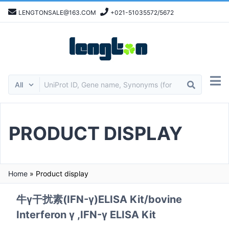
LENGTONSALE@163.COM
+021-51035572/5672
PRODUCT DISPLAY
Home
»
Product display
牛γ干扰素(IFN-γ)ELISA Kit/bovine
Interferon γ ,IFN-γ ELISA Kit