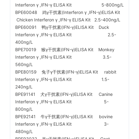
Interferon γ ,IFN-γ ELISA Kit 5-800ng/L
BPE60048 鸡γ干扰素(Interferon γ ,IFN-γ)ELISA Kit
Chicken Interferon γ ,IFN-γ ELISA Kit 2.5-400ng/L
BPE60091 鸭γ干扰素(IFN-γ)ELISA Kit Duck
Interferon γ ,IFN-γ ELISA Kit 2.5-
400ng/L
BPE70019 猴γ干扰素(IFN-γ)ELISA Kit Monkey
Interferon γ ,IFN-γ ELISA Kit 3.5-
560ng/L
BPE80159 兔子γ干扰素(IFN-γ)ELISA Kit rabbit
Interferon γ ,IFN-γ ELISA Kit 1.5-
240ng/L
BPE91141 犬γ干扰素(IFN-γ)ELISA Kit Canine
Interferon γ ,IFN-γ ELISA Kit 5-
800ng/L
BPE92141 牛γ干扰素(IFN-γ)ELISA Kit bovine
Interferon γ ,IFN-γ ELISA Kit 3-
480ng/L
BPE93032 羊γ干扰素(IFN-γ)ELISA Kit Goat