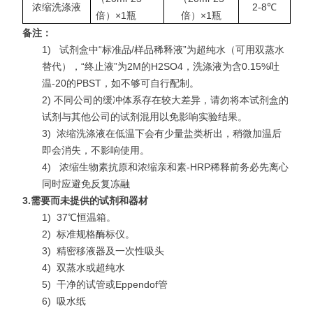
浓缩洗涤液
2-8℃
倍）×1瓶
倍）×1瓶
备注：
1)
试剂盒中“标准品/样品稀释液”为超纯水（可用双蒸水
替代），“终止液”为2M的H2SO4，洗涤液为含0.15%吐
温-20的PBST，如不够可自行配制。
2) 不同公司的缓冲体系存在较大差异，请勿将本试剂盒的
试剂与其他公司的试剂混用以免影响实验结果。
3)
浓缩洗涤液在低温下会有少量盐类析出，稍微加温后
即会消失，不影响使用。
4)
浓缩生物素抗原和浓缩亲和素-HRP稀释前务必先离心
同时应避免反复冻融
3.
需要而未提供的试剂和器材
1)
37℃恒温箱。
2)
标准规格酶标仪。
3)
精密移液器及一次性吸头
4)
双蒸水或超纯水
5)
干净的试管或Eppendof管
6)
吸水纸