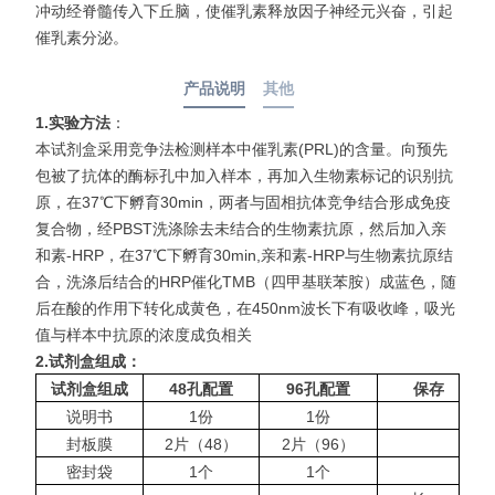
冲动经脊髓传入下丘脑，使催乳素释放因子神经元兴奋，引起
催乳素分泌。
产品说明
其他
1.实验方法
：
本试剂盒采用竞争法检测样本中催乳素(PRL)的含量。向预先
包被了抗体的酶标孔中加入样本，再加入生物素标记的识别抗
原，在37℃下孵育30min，两者与固相抗体竞争结合形成免疫
复合物，经PBST洗涤除去未结合的生物素抗原，然后加入亲
和素-HRP，在37℃下孵育30min,亲和素-HRP与生物素抗原结
合，洗涤后结合的HRP催化TMB（四甲基联苯胺）成蓝色，随
后在酸的作用下转化成黄色，在450nm波长下有吸收
峰，吸光
值与样本中抗原的浓度成负相关
2.
试剂盒组成：
试剂盒组成
48
孔配置
96
孔配置
保存
说明书
1份
1份
封板膜
2片（48）
2片（96）
密封袋
1个
1个