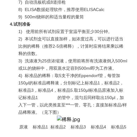
7)
自动洗板机或8道排枪
8)
ELISA数据处理软件，推荐使用ELISACalc
9)
500ml烧杯的和适当量程的量筒
4.
试剂准备
1)
使用前所有试剂应置于室温平衡至少30分钟。
2)
本试剂盒可以直接加样，如浓度过高，可以进行适当
比例的稀释（推荐2-5倍稀释），计算时应将结果乘以稀
释的倍数。
3)
洗涤液为25倍浓缩液，使用前将所有洗涤液倒入500ml
或1L的烧杯中，用双蒸水定容到500ml即为工作液。
4)
标准品的稀释：取5支干净的Eppendorf管，每管加
150μl的标准品稀释液，分别标记上标准品1，标准品2，
标准品3，标准品4，标准品5.取150μl标准品原液加入标
记标准品1 的管中，混匀后同样取出150μl，加
入下一管，以此类推直至***一管。零孔：直接加标准品/样
品稀释液。（见下图）
原液 标准品1 标准品2 标准品3 标准品4 标准品5