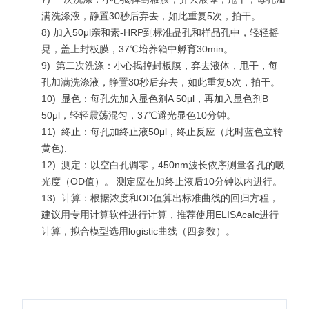
满洗涤液，静置30秒后弃去，如此重复5次，拍干。
8) 加入50μl亲和素-HRP到标准品孔和样品孔中，轻轻摇
晃，盖上封板膜，37℃培养箱中孵育30min。
9)
第二次洗涤：小心揭掉封板膜，弃去液体，甩干，每
孔加满洗涤液，静置30秒后弃去，如此重复5次，拍干。
10)
显色：每孔先加入显色剂A 50μl，再加入显色剂B
50μl，轻轻震荡混匀，37℃避光显色10分钟。
11)
终止：每孔加终止液50μl，终止反应（此时蓝色立转
黄色).
12)
测定：以空白孔调零，450nm波长依序测量各孔的吸
光度（OD值）。 测定应在加终止液后10分钟以内进行。
13)
计算：根据浓度和OD值算出标准曲线的回归方程，
建议用专用计算软件进行计算，推荐使用ELISAcalc进行
计算，拟合模型选用logistic曲线（四参数）。