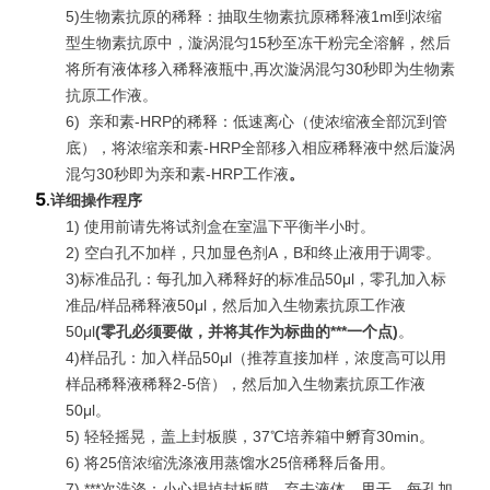
5)生物素抗原的稀释：抽取生物素抗原稀释液1ml到浓缩
型生物素抗原中，漩涡混匀15秒至冻干粉完全溶解，然后
将所有液体移入稀释液瓶中,再次漩涡混匀30秒即为生物素
抗原工作液。
6)
亲和素-HRP的稀释：低速离心（使浓缩液全部沉到管
底），将浓缩亲和素-HRP全部移入相应稀释液中然后漩涡
混匀30秒即为亲和素-HRP工作液
。
5
.
详细操作程序
1) 使用前请先将试剂盒在室温下平衡半小时。
2) 空白孔不加样，只加显色剂A，B和终止液用于调零。
3)标准品孔：每孔加入稀释好的标准品50μl，零孔加入标
准品/样品稀释液50μl，然后加入生物素抗原工作液
50μl
(
零孔必须要做，并将其作为标曲的***一个点
)
。
4)样品孔：加入样品50μl（推荐直接加样，浓度高可以用
样品稀释液稀释2-5倍），然后加入生物素抗原工作液
50μl。
5) 轻轻摇晃，盖上封板膜，37℃培养箱中孵育30min。
6) 将25倍浓缩洗涤液用蒸馏水25倍稀释后备用。
7)
***
次洗涤：小心揭掉封板膜，弃去液体，甩干，每孔加