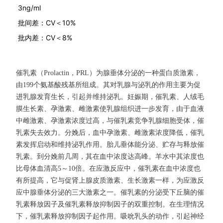
3ng/ml
批间差：CV＜10%
批内差：CV＜8%
催乳素（
Prolactin
，
PRL
）为腺垂体分泌的一种蛋白质激素，
由
199
个氨基酸残基所组成。其对乳腺与泌乳的作用主要为促
进乳腺发育生长，引起并维持泌乳。妊娠期，催乳素、人绒毛
膜生长素、孕激素、雌激素使乳腺组织进一步发育，由于血液
中雌激素、孕激素浓度过高，与催乳素竞争乳腺细胞受体，催
乳素失去效力。分娩后，血中孕激素、雌激素浓度降低，催乳
素发挥启动和维持泌乳作用。胎儿垂体能分泌、贮存与释放催
乳素。到分娩前几周，其在血中浓度达高峰。羊水中其浓度也
比母体血清高
5
～
10
倍。在应激反应中，催乳素在血中浓度也
有所提高，它与促肾上腺皮质激素、生长激素一样，为应激反
应中腺垂体分泌的三大激素之一。催乳素的分泌受下丘脑的催
乳素释放因子及催乳素释放抑制因子的双重控制。在生理情况
下，催乳素释放抑制因子起作用。吸吮乳头的动作，引起神经