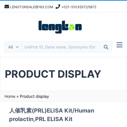
LENGTONSALE@163.COM
+021-51035572/5672
PRODUCT DISPLAY
Home
»
Product display
人催乳素(PRL)ELISA Kit/Human
prolactin,PRL ELISA Kit