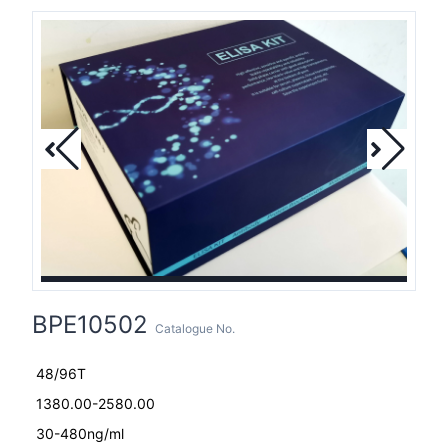
BPE10502
Catalogue No.
48/96T
1380.00-2580.00
30-480ng/ml