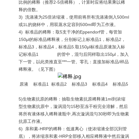
比例的稀释（推荐2-5倍稀释），计算时应将结果乘以稀
释的倍数。
3)
洗涤液为25倍浓缩液，使用前将所有洗涤液倒入500ml
或1L的烧杯中，用双蒸水定容到500ml即为工作液。
4)
标准品的稀释：取5支干净的Eppendorf管，每管加
150μl的标准品稀释液，分别标记上标准品1，标准品2，
标准品3，标准品4，标准品5.取150μl标准品原液加入标
记标准品1 的管中，混匀后同样取出150μl，加入
下一管，以此类推直至***一管。零孔：直接加标准品/样品
稀释液。（见下图）
原液 标准品1 标准品2 标准品3 标准品4 标准品5
5)生物素抗原的稀释：抽取生物素抗原稀释液1ml到浓缩
型生物素抗原中，漩涡混匀15秒至冻干粉完全溶解，然后
将所有液体移入稀释液瓶中,再次漩涡混匀30秒即为生物素
抗原工作液。
6)
亲和素-HRP的稀释：低速离心（使浓缩液全部沉到管
底），将浓缩亲和素-HRP全部移入相应稀释液中然后漩涡