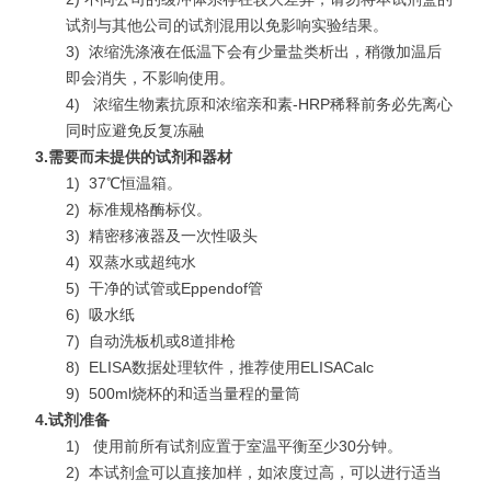
试剂与其他公司的试剂混用以免影响实验结果。
3)
浓缩洗涤液在低温下会有少量盐类析出，稍微加温后
即会消失，不影响使用。
4)
浓缩生物素抗原和浓缩亲和素-HRP稀释前务必先离心
同时应避免反复冻融
3.
需要而未提供的试剂和器材
1)
37℃恒温箱。
2)
标准规格酶标仪。
3)
精密移液器及一次性吸头
4)
双蒸水或超纯水
5)
干净的试管或Eppendof管
6)
吸水纸
7)
自动洗板机或8道排枪
8)
ELISA数据处理软件，推荐使用ELISACalc
9)
500ml烧杯的和适当量程的量筒
4.
试剂准备
1)
使用前所有试剂应置于室温平衡至少30分钟。
2)
本试剂盒可以直接加样，如浓度过高，可以进行适当