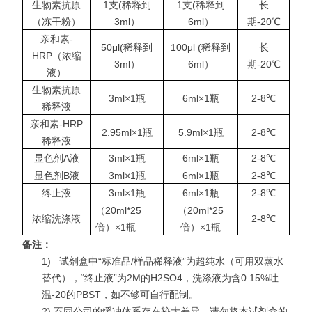
生物素抗原
1支(稀释到
1支(稀释到
长
（冻干粉）
3ml）
6ml）
期-20℃
亲和素-
50μl(稀释到
100μl (稀释到
长
HRP（浓缩
3ml）
6ml）
期-20℃
液）
生物素抗原
3ml×1瓶
6ml×1瓶
2-8℃
稀释液
亲和素-HRP
2.95ml×1瓶
5.9ml×1瓶
2-8℃
稀释液
显色剂A液
3ml×1瓶
6ml×1瓶
2-8℃
显色剂B液
3ml×1瓶
6ml×1瓶
2-8℃
终止液
3ml×1瓶
6ml×1瓶
2-8℃
（20ml*25
（20ml*25
浓缩洗涤液
2-8℃
倍）×1瓶
倍）×1瓶
备注：
1)
试剂盒中“标准品/样品稀释液”为超纯水（可用双蒸水
替代），“终止液”为2M的H2SO4，洗涤液为含0.15%吐
温-20的PBST，如不够可自行配制。
2) 不同公司的缓冲体系存在较大差异，请勿将本试剂盒的