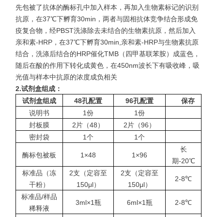
先包被了抗体的酶标孔中加入样本，再加入生物素标记的识别
抗原，在37℃下孵育30min，两者与固相抗体竞争结合形成免
疫复合物，经PBST洗涤除去未结合的生物素抗原，然后加入
亲和素-HRP，在37℃下孵育30min,亲和素-HRP与生物素抗原
结合，洗涤后结合的HRP催化TMB（四甲基联苯胺）成蓝色，
随后在酸的作用下转化成黄色，在450nm波长下有吸收
峰，吸
光值与样本中抗原的浓度成负相关
2.
试剂盒组成：
试剂盒组成
48
孔配置
96
孔配置
保存
说明书
1份
1份
封板膜
2片（48）
2片（96）
密封袋
1个
1个
长
酶标包被板
1×48
1×96
期-20℃
标准品（冻
2支（定容至
2支（定容至
2-8℃
干粉）
150μl）
150μl）
标准品/样品
3ml×1瓶
6ml×1瓶
2-8℃
稀释液