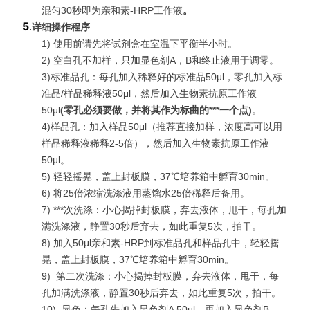
混匀30秒即为亲和素-HRP工作液
。
5
.
详细操作程序
1) 使用前请先将试剂盒在室温下平衡半小时。
2) 空白孔不加样，只加显色剂A，B和终止液用于调零。
3)标准品孔：每孔加入稀释好的标准品50μl，零孔加入标
准品/样品稀释液50μl，然后加入生物素抗原工作液
50μl
(
零孔必须要做，并将其作为标曲的***一个点
)
。
4)样品孔：加入样品50μl（推荐直接加样，浓度高可以用
样品稀释液稀释2-5倍），然后加入生物素抗原工作液
50μl。
5) 轻轻摇晃，盖上封板膜，37℃培养箱中孵育30min。
6) 将25倍浓缩洗涤液用蒸馏水25倍稀释后备用。
7)
***
次洗涤：小心揭掉封板膜，弃去液体，甩干，每孔加
满洗涤液，静置30秒后弃去，如此重复5次，拍干。
8) 加入50μl亲和素-HRP到标准品孔和样品孔中，轻轻摇
晃，盖上封板膜，37℃培养箱中孵育30min。
9)
第二次洗涤：小心揭掉封板膜，弃去液体，甩干，每
孔加满洗涤液，静置30秒后弃去，如此重复5次，拍干。
10)
显色：每孔先加入显色剂A 50μl，再加入显色剂B