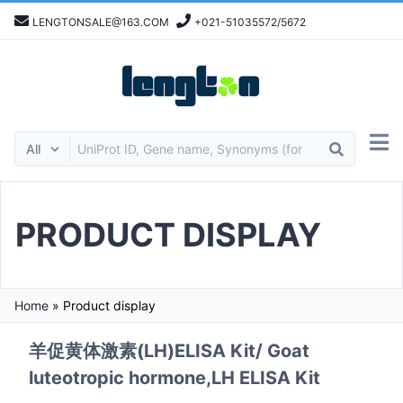
LENGTONSALE@163.COM
+021-51035572/5672
PRODUCT DISPLAY
Home
»
Product display
羊促黄体激素(LH)ELISA Kit/ Goat
luteotropic hormone,LH ELISA Kit