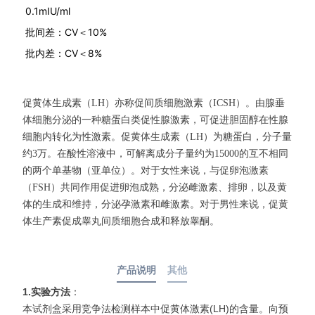
0.1mIU/ml
批间差：CV＜10%
批内差：CV＜8%
促黄体生成素（
LH
）亦称促间质细胞激素（
ICSH
）。由腺垂
体细胞分泌的一种糖蛋白类促性腺激素，可促进胆固醇在性腺
细胞内转化为性激素。促黄体生成素（
LH
）为糖蛋白，分子量
约
3
万。在酸性溶液中，可解离成分子量约为
15000
的互不相同
的两个单基物（亚单位）。对于女性来说，与促卵泡激素
（
FSH
）共同作用促进卵泡成熟，分泌雌激素、排卵，以及黄
体的生成和维持，分泌孕激素和雌激素。对于男性来说，促黄
体生产素促成睾丸间质细胞合成和释放睾酮。
产品说明
其他
1.实验方法
：
本试剂盒采用竞争法检测样本中促黄体激素(LH)的含量。向预