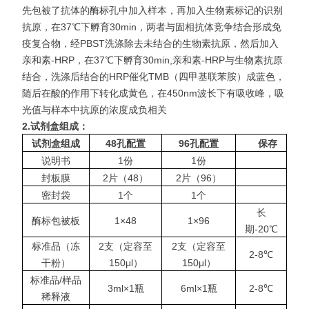
先包被了抗体的酶标孔中加入样本，再加入生物素标记的识别
抗原，在37℃下孵育30min，两者与固相抗体竞争结合形成免
疫复合物，经PBST洗涤除去未结合的生物素抗原，然后加入
亲和素-HRP，在37℃下孵育30min,亲和素-HRP与生物素抗原
结合，洗涤后结合的HRP催化TMB（四甲基联苯胺）成蓝色，
随后在酸的作用下转化成黄色，在450nm波长下有吸收
峰，吸
光值与样本中抗原的浓度成负相关
2.
试剂盒组成：
试剂盒组成
48
孔配置
96
孔配置
保存
说明书
1份
1份
封板膜
2片（48）
2片（96）
密封袋
1个
1个
长
酶标包被板
1×48
1×96
期-20℃
标准品（冻
2支（定容至
2支（定容至
2-8℃
干粉）
150μl）
150μl）
标准品/样品
3ml×1瓶
6ml×1瓶
2-8℃
稀释液