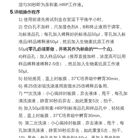
混匀30秒即为亲和素-HRP工作液
。
5
.
详细操作程序
1) 使用前请先将试剂盒在室温下平衡半小时。
2) 空白孔不加样，只加显色剂A，B和终止液用于调零。
3)标准品孔：每孔加入稀释好的标准品50μl，零孔加入标
准品/样品稀释液50μl，然后加入生物素抗原工作液
50μl
(
零孔必须要做，并将其作为标曲的***一个点
)
。
4)样品孔：加入样品50μl（推荐直接加样，浓度高可以用
样品稀释液稀释2-5倍），然后加入生物素抗原工作液
50μl。
5) 轻轻摇晃，盖上封板膜，37℃培养箱中孵育30min。
6) 将25倍浓缩洗涤液用蒸馏水25倍稀释后备用。
7)
***
次洗涤：小心揭掉封板膜，弃去液体，甩干，每孔加
满洗涤液，静置30秒后弃去，如此重复5次，拍干。
8) 加入50μl亲和素-HRP到标准品孔和样品孔中，轻轻摇
晃，盖上封板膜，37℃培养箱中孵育30min。
9)
第二次洗涤：小心揭掉封板膜，弃去液体，甩干，每
孔加满洗涤液，静置30秒后弃去，如此重复5次，拍干。
10)
显色：每孔先加入显色剂A 50μl，再加入显色剂B