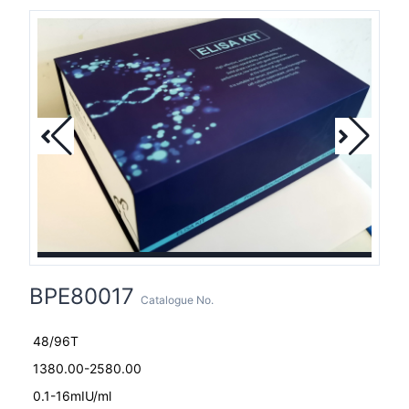
BPE80017
Catalogue No.
48/96T
1380.00-2580.00
0.1-16mIU/ml