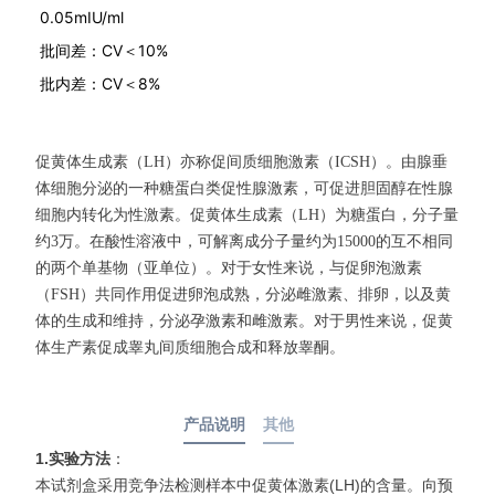
0.05mIU/ml
批间差：CV＜10%
批内差：CV＜8%
促黄体生成素（
LH
）亦称促间质细胞激素（
ICSH
）。由腺垂
体细胞分泌的一种糖蛋白类促性腺激素，可促进胆固醇在性腺
细胞内转化为性激素。促黄体生成素（
LH
）为糖蛋白，分子量
约
3
万。在酸性溶液中，可解离成分子量约为
15000
的互不相同
的两个单基物（亚单位）。对于女性来说，与促卵泡激素
（
FSH
）共同作用促进卵泡成熟，分泌雌激素、排卵，以及黄
体的生成和维持，分泌孕激素和雌激素。对于男性来说，促黄
体生产素促成睾丸间质细胞合成和释放睾酮。
产品说明
其他
1.实验方法
：
本试剂盒采用竞争法检测样本中促黄体激素(LH)的含量。向预