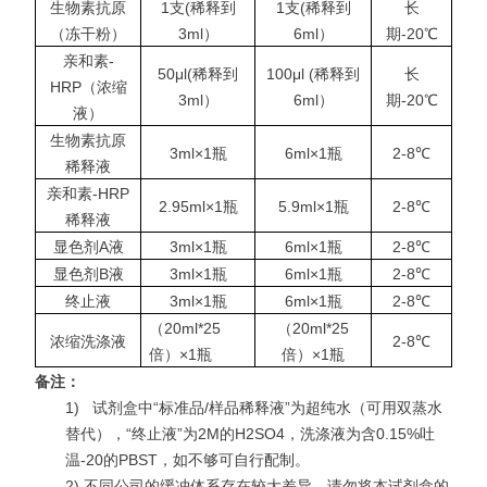
生物素抗原
1支(稀释到
1支(稀释到
长
（冻干粉）
3ml）
6ml）
期-20℃
亲和素-
50μl(稀释到
100μl (稀释到
长
HRP（浓缩
3ml）
6ml）
期-20℃
液）
生物素抗原
3ml×1瓶
6ml×1瓶
2-8℃
稀释液
亲和素-HRP
2.95ml×1瓶
5.9ml×1瓶
2-8℃
稀释液
显色剂A液
3ml×1瓶
6ml×1瓶
2-8℃
显色剂B液
3ml×1瓶
6ml×1瓶
2-8℃
终止液
3ml×1瓶
6ml×1瓶
2-8℃
（20ml*25
（20ml*25
浓缩洗涤液
2-8℃
倍）×1瓶
倍）×1瓶
备注：
1)
试剂盒中“标准品/样品稀释液”为超纯水（可用双蒸水
替代），“终止液”为2M的H2SO4，洗涤液为含0.15%吐
温-20的PBST，如不够可自行配制。
2) 不同公司的缓冲体系存在较大差异，请勿将本试剂盒的