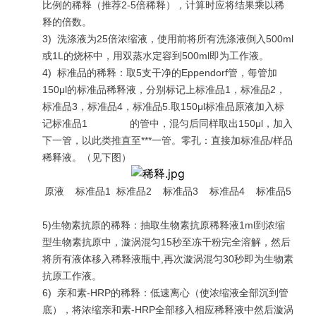
比例的稀释（推荐2-5倍稀释），计算时应将结果乘以稀
释的倍数。
3)
洗涤液为25倍浓缩液，使用前将所有洗涤液倒入500ml
或1L的烧杯中，用双蒸水定容到500ml即为工作液。
4)
标准品的稀释：取5支干净的Eppendorf管，每管加
150μl的标准品稀释液，分别标记上标准品1，标准品2，
标准品3，标准品4，标准品5.取150μl标准品原液加入标
记标准品1 的管中，混匀后同样取出150μl，加入
下一管，以此类推直至***一管。零孔：直接加标准品/样品
稀释液。（见下图）
原液 标准品1 标准品2 标准品3 标准品4 标准品5
5)生物素抗原的稀释：抽取生物素抗原稀释液1ml到浓缩
型生物素抗原中，漩涡混匀15秒至冻干粉完全溶解，然后
将所有液体移入稀释液瓶中,再次漩涡混匀30秒即为生物素
抗原工作液。
6)
亲和素-HRP的稀释：低速离心（使浓缩液全部沉到管
底），将浓缩亲和素-HRP全部移入相应稀释液中然后漩涡