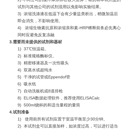
试剂与其他公司的试剂混用以免影响实验结果。
3)
浓缩洗涤液在低温下会有少量盐类析出，稍微加温后
即会消失，不影响使用。
4)
浓缩生物素抗原和浓缩亲和素-HRP稀释前务必先离心
同时应避免反复冻融
3.
需要而未提供的试剂和器材
1)
37℃恒温箱。
2)
标准规格酶标仪。
3)
精密移液器及一次性吸头
4)
双蒸水或超纯水
5)
干净的试管或Eppendof管
6)
吸水纸
7)
自动洗板机或8道排枪
8)
ELISA数据处理软件，推荐使用ELISACalc
9)
500ml烧杯的和适当量程的量筒
4.
试剂准备
1)
使用前所有试剂应置于室温平衡至少30分钟。
2)
本试剂盒可以直接加样，如浓度过高，可以进行适当