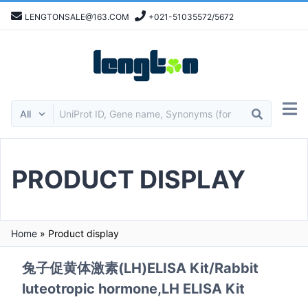
LENGTONSALE@163.COM
+021-51035572/5672
PRODUCT DISPLAY
Home
»
Product display
兔子促黄体激素(LH)ELISA Kit/Rabbit
luteotropic hormone,LH ELISA Kit