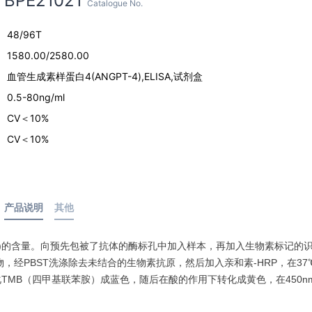
BPE21021
Catalogue No.
48/96T
1580.00/2580.00
血管生成素样蛋白4(ANGPT-4),ELISA,试剂盒
0.5-80ng/ml
CV＜10%
CV＜10%
产品说明
其他
-4)的含量。向预先包被了抗体的酶标孔中加入样本，再加入生物素标记的
物，经PBST洗涤除去未结合的生物素抗原，然后加入亲和素-HRP，在37
P催化TMB（四甲基联苯胺）成蓝色，随后在酸的作用下转化成黄色，在450n