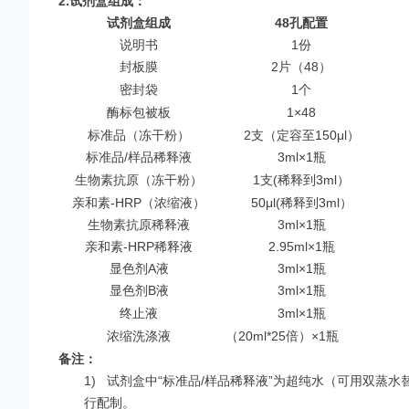
2.
试剂盒组成：
试剂盒组成
48
孔配置
说明书
1份
封板膜
2片（48）
密封袋
1个
酶标包被板
1×48
标准品（冻干粉）
2支（定容至150μl）
标准品/样品稀释液
3ml×1瓶
生物素抗原（冻干粉）
1支(稀释到3ml）
亲和素-HRP（浓缩液）
50μl(稀释到3ml）
生物素抗原稀释液
3ml×1瓶
亲和素-HRP稀释液
2.95ml×1瓶
显色剂A液
3ml×1瓶
显色剂B液
3ml×1瓶
终止液
3ml×1瓶
浓缩洗涤液
（20ml*25倍）×1瓶
备注：
1)
试剂盒中“标准品/样品稀释液”为超纯水（可用双蒸水替代
行配制。