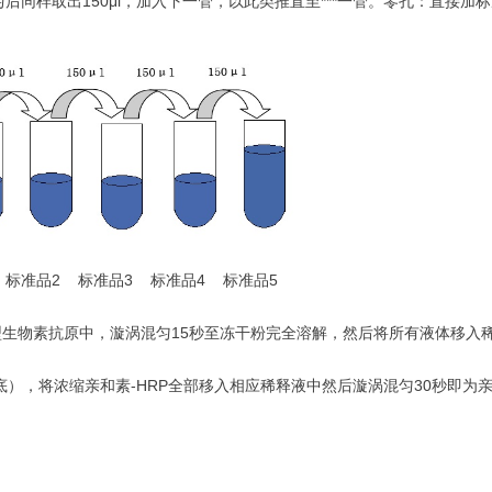
同样取出150μl，加入下一管，以此类推直至***一管。零孔：直接加标
标准品2 标准品3 标准品4 标准品5
型生物素抗原中，漩涡混匀15秒至冻干粉完全溶解，然后将所有液体移入稀
），将浓缩亲和素-HRP全部移入相应稀释液中然后漩涡混匀30秒即为亲和