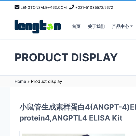
LENGTONSALE@163.COM
+021-51035572/5672
首页
关于我们
产品中心
PRODUCT DISPLAY
Home
»
Product display
小鼠管生成素样蛋白4(ANGPT-4)ELISA K
protein4,ANGPTL4 ELISA Kit