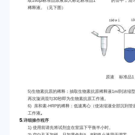
取150μl标准品原液加入标记标准品1 的管中，混匀后
稀释液。（见下图）
原液 标准品1 
5)生物素抗原的稀释：抽取生物素抗原稀释液1ml到浓缩
再次漩涡混匀30秒即为生物素抗原工作液。
6)
亲和素-HRP的稀释：低速离心（使浓缩液全部沉到管底
工作液
。
5
.
详细操作程序
1) 使用前请先将试剂盒在室温下平衡半小时。
2) 空白孔不加样，只加显色剂A，B和终止液用于调零。