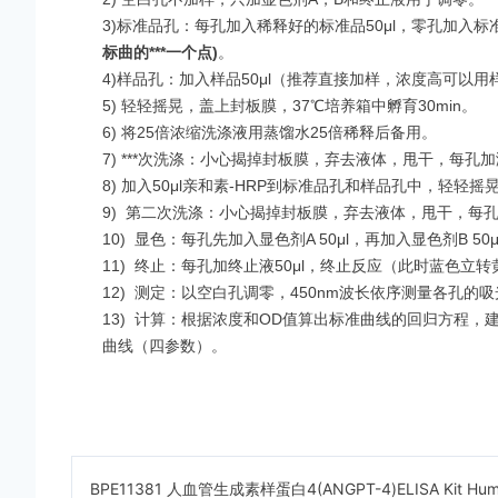
3)标准品孔：每孔加入稀释好的标准品50μl，零孔加入标准
标曲的***一个点
)
。
4)样品孔：加入样品50μl（推荐直接加样，浓度高可以用
5) 轻轻摇晃，盖上封板膜，37℃培养箱中孵育30min。
6) 将25倍浓缩洗涤液用蒸馏水25倍稀释后备用。
7)
***
次洗涤：小心揭掉封板膜，弃去液体，甩干，每孔加
8) 加入50μl亲和素-HRP到标准品孔和样品孔中，轻轻摇
9)
第二次洗涤：小心揭掉封板膜，弃去液体，甩干，每孔
10)
显色：每孔先加入显色剂A 50μl，再加入显色剂B 5
11)
终止：每孔加终止液50μl，终止反应（此时蓝色立转黄
12)
测定：以空白孔调零，450nm波长依序测量各孔的吸
13)
计算：根据浓度和OD值算出标准曲线的回归方程，建议用专
曲线（四参数）。
BPE11381 人血管生成素样蛋白4(ANGPT-4)ELISA Kit
Hum