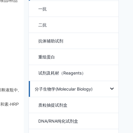
准品/样品
一抗
二抗
抗体辅助试剂
重组蛋白
试剂及耗材（Reagents）
分子生物学(Molecular Biology)
释液瓶中,
素-HRP
质粒抽提试剂盒
DNA/RNA纯化试剂盒