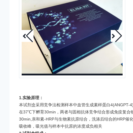
1.
实验原理：
本试剂盒采用竞争法检测样本中血管生成素样蛋白4(ANGPT
在37℃下孵育30min，两者与固相抗体竞争结合形成免疫复合
30min,亲和素-HRP与生物素抗原结合，洗涤后结合的HR
吸收
峰，吸光值与样本中抗原的浓度成负相关