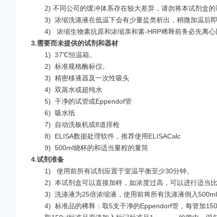
2) 不同公司的缓冲体系存在较大差异，请勿将本试剂盒
3)
浓缩洗涤液在低温下会有少量盐类析出，稍微加温后
4)
浓缩生物素抗原和浓缩亲和素-HRP稀释前务必先离
3.
需要而未提供的试剂和器材
1)
37℃恒温箱。
2)
标准规格酶标仪。
3)
精密移液器及一次性吸头
4)
双蒸水或超纯水
5)
干净的试管或Eppendof管
6)
吸水纸
7)
自动洗板机或8道排枪
8)
ELISA数据处理软件，推荐使用ELISACalc
9)
500ml烧杯的和适当量程的量筒
4.
试剂准备
1)
使用前所有试剂应置于室温平衡至少30分钟。
2)
本试剂盒可以直接加样，如浓度过高，可以进行适当比
3)
洗涤液为25倍浓缩液，使用前将所有洗涤液倒入500ml
4)
标准品的稀释：取5支干净的Eppendorf管，每管加