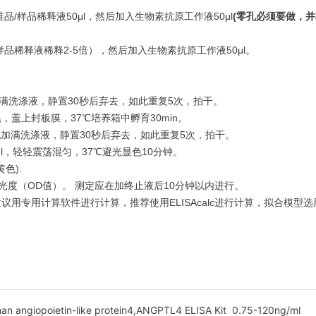
品/样品稀释液50μl，然后加入生物素抗原工作液50μl
(
零孔必须要做，并
样品稀释液稀释2-5倍），然后加入生物素抗原工作液50μl。
满洗涤液，静置30秒后弃去，如此重复5次，拍干。
晃，盖上封板膜，37℃培养箱中孵育30min。
加满洗涤液，静置30秒后弃去，如此重复5次，拍干。
0μl，轻轻震荡混匀，37℃避光显色10分钟。
色).
光度（OD值）。 测定应在加终止液后10分钟以内进行。
用计算软件进行计算，推荐使用ELISAcalc进行计算，拟合模型选用log
an angiopoietin-like protein4,ANGPTL4 ELISA Kit 0.75-120ng/ml