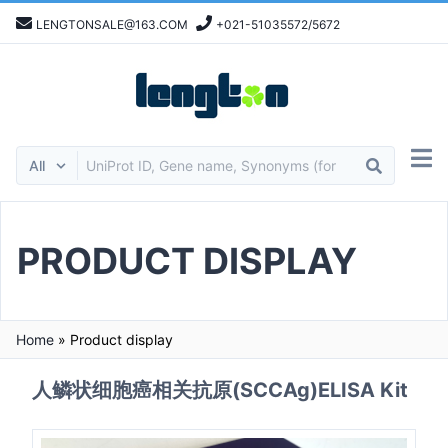
LENGTONSALE@163.COM
+021-51035572/5672
PRODUCT DISPLAY
Home
»
Product display
人鳞状细胞癌相关抗原(SCCAg)ELISA Kit