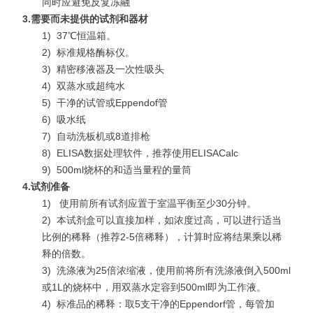
同时应避免反复冻融
3.
需要而未提供的试剂和器材
1)
37℃恒温箱。
2)
标准规格酶标仪。
3)
精密移液器及一次性吸头
4)
双蒸水或超纯水
5)
干净的试管或Eppendof管
6)
吸水纸
7)
自动洗板机或8道排枪
8)
ELISA数据处理软件，推荐使用ELISACalc
9)
500ml烧杯的和适当量程的量筒
4.
试剂准备
1)
使用前所有试剂应置于室温平衡至少30分钟。
2)
本试剂盒可以直接加样，如浓度过高，可以进行适当
比例的稀释（推荐2-5倍稀释），计算时应将结果乘以稀
释的倍数。
3)
洗涤液为25倍浓缩液，使用前将所有洗涤液倒入500ml
或1L的烧杯中，用双蒸水定容到500ml即为工作液。
4)
标准品的稀释：取5支干净的Eppendorf管，每管加