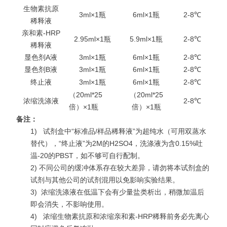
生物素抗原
3ml×1瓶
6ml×1瓶
2-8℃
稀释液
亲和素-HRP
2.95ml×1瓶
5.9ml×1瓶
2-8℃
稀释液
显色剂A液
3ml×1瓶
6ml×1瓶
2-8℃
显色剂B液
3ml×1瓶
6ml×1瓶
2-8℃
终止液
3ml×1瓶
6ml×1瓶
2-8℃
（20ml*25
（20ml*25
浓缩洗涤液
2-8℃
倍）×1瓶
倍）×1瓶
备注：
1)
试剂盒中“标准品/样品稀释液”为超纯水（可用双蒸水
替代），“终止液”为2M的H2SO4，洗涤液为含0.15%吐
温-20的PBST，如不够可自行配制。
2) 不同公司的缓冲体系存在较大差异，请勿将本试剂盒的
试剂与其他公司的试剂混用以免影响实验结果。
3)
浓缩洗涤液在低温下会有少量盐类析出，稍微加温后
即会消失，不影响使用。
4)
浓缩生物素抗原和浓缩亲和素-HRP稀释前务必先离心