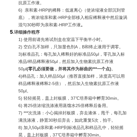
抗原工作液。
6)
亲和素-HRP的稀释：低速离心（使浓缩液全部沉到管
底），将浓缩亲和素-HRP全部移入相应稀释液中然后漩涡
混匀30秒即为亲和素-HRP工作液
。
5
.
详细操作程序
1) 使用前请先将试剂盒在室温下平衡半小时。
2) 空白孔不加样，只加显色剂A，B和终止液用于调零。
3)标准品孔：每孔加入稀释好的标准品50μl，零孔加入标
准品/样品稀释液50μl，然后加入生物素抗原工作液
50μl
(
零孔必须要做，并将其作为标曲的***一个点
)
。
4)样品孔：加入样品50μl（推荐直接加样，浓度高可以用
样品稀释液稀释2-5倍），然后加入生物素抗原工作液
50μl。
5) 轻轻摇晃，盖上封板膜，37℃培养箱中孵育30min。
6) 将25倍浓缩洗涤液用蒸馏水25倍稀释后备用。
7)
***
次洗涤：小心揭掉封板膜，弃去液体，甩干，每孔加
满洗涤液，静置30秒后弃去，如此重复5次，拍干。
8) 加入50μl亲和素-HRP到标准品孔和样品孔中，轻轻摇
晃，盖上封板膜，37℃培养箱中孵育30min。