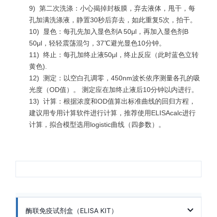
9)
第二次洗涤：小心揭掉封板膜，弃去液体，甩干，每
孔加满洗涤液，静置30秒后弃去，如此重复5次，拍干。
10)
显色：每孔先加入显色剂A 50μl，再加入显色剂B
50μl，轻轻震荡混匀，37℃避光显色10分钟。
11)
终止：每孔加终止液50μl，终止反应（此时蓝色立转
黄色).
12)
测定：以空白孔调零，450nm波长依序测量各孔的吸
光度（OD值）。 测定应在加终止液后10分钟以内进行。
13)
计算：根据浓度和OD值算出标准曲线的回归方程，
建议用专用计算软件进行计算，推荐使用ELISAcalc进行
计算，拟合模型选用logistic曲线（四参数）。
酶联免疫试剂盒（ELISA KIT）