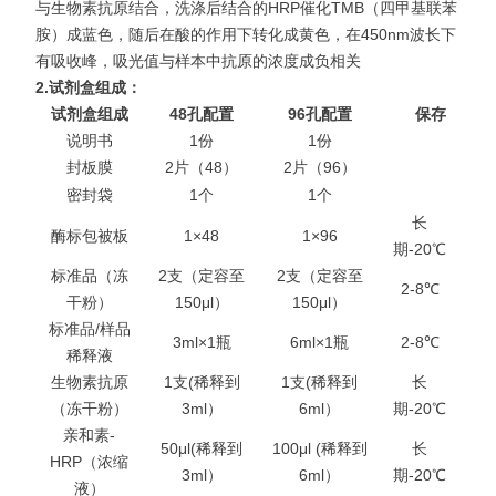
与生物素抗原结合，洗涤后结合的HRP催化TMB（四甲基联苯
胺）成蓝色，随后在酸的作用下转化成黄色，在450nm波长下
有吸收
峰，吸光值与样本中抗原的浓度成负相关
2.
试剂盒组成：
试剂盒组成
48
孔配置
96
孔配置
保存
说明书
1份
1份
封板膜
2片（48）
2片（96）
密封袋
1个
1个
长
酶标包被板
1×48
1×96
期-20℃
标准品（冻
2支（定容至
2支（定容至
2-8℃
干粉）
150μl）
150μl）
标准品/样品
3ml×1瓶
6ml×1瓶
2-8℃
稀释液
生物素抗原
1支(稀释到
1支(稀释到
长
（冻干粉）
3ml）
6ml）
期-20℃
亲和素-
50μl(稀释到
100μl (稀释到
长
HRP（浓缩
3ml）
6ml）
期-20℃
液）