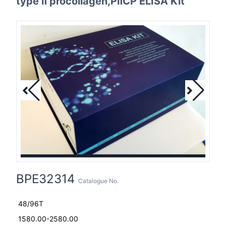
type Ⅱ procollagen,PⅡCP ELISA Kit
BPE32314
Catalogue No.
48/96T
1580.00-2580.00