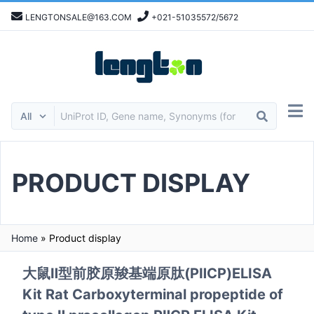
LENGTONSALE@163.COM
+021-51035572/5672
PRODUCT DISPLAY
Home
»
Product display
大鼠Ⅱ型前胶原羧基端原肽(PⅡCP)ELISA
Kit Rat Carboxyterminal propeptide of