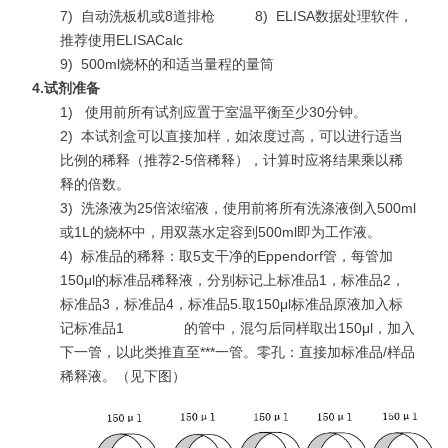
7)
自动洗板机或8道排枪 8)
ELISA数据处理软件，
推荐使用ELISACalc
9)
500ml烧杯的和适当量程的量筒
4.
试剂准备
1)
使用前所有试剂应置于室温平衡至少30分钟。
2)
本试剂盒可以直接加样，如浓度过高，可以进行适当
比例的稀释（推荐2-5倍稀释），计算时应将结果乘以稀
释的倍数。
3)
洗涤液为25倍浓缩液，使用前将所有洗涤液倒入500ml
或1L的烧杯中，用双蒸水定容到500ml即为工作液。
4)
标准品的稀释：取5支干净的Eppendorf管，每管加
150μl的标准品稀释液，分别标记上标准品1，标准品2，
标准品3，标准品4，标准品5.取150μl标准品原液加入标
记标准品1 的管中，混匀后同样取出150μl，加入
下一管，以此类推直至***一管。零孔：直接加标准品/样品
稀释液。（见下图）