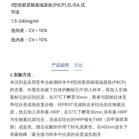
Ⅱ型前胶原羧基端原肽(PⅡCP),ELISA.试
剂盒
1.5-240ng/ml
批间差：CV＜10%
批内差：CV＜10%
产品说明
其他
1.实验方法
：
本试剂盒采用竞争法检测样本中
Ⅱ型前胶原羧基端原肽(PⅡCP)
的含量。向预先包被了抗体的酶标孔中加入样本，再加入生物
素标记的识别抗原，在37℃下孵育30min，两者与固相抗体竞
争结合形成免疫复合物，经PBST洗涤除去未结合的生物素抗
原，然后加入亲和素-HRP，在37℃下孵育30min,亲和素-HRP
与生物素抗原结合，洗涤后结合的HRP催化TMB（四甲基联苯
胺）成蓝色，随后在酸的作用下转化成黄色，在450nm波长下
有吸收
峰，吸光值与样本中抗原的浓度成负相关