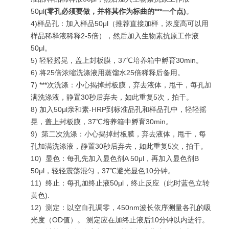
50μl
(
零孔必须要做，并将其作为标曲的***一个点
)
。
4)样品孔：加入样品50μl（推荐直接加样，浓度高可以用
样品稀释液稀释2-5倍），然后加入生物素抗原工作液
50μl。
5) 轻轻摇晃，盖上封板膜，37℃培养箱中孵育30min。
6) 将25倍浓缩洗涤液用蒸馏水25倍稀释后备用。
7)
***
次洗涤：小心揭掉封板膜，弃去液体，甩干，每孔加
满洗涤液，静置30秒后弃去，如此重复5次，拍干。
8) 加入50μl亲和素-HRP到标准品孔和样品孔中，轻轻摇
晃，盖上封板膜，37℃培养箱中孵育30min。
9)
第二次洗涤：小心揭掉封板膜，弃去液体，甩干，每
孔加满洗涤液，静置30秒后弃去，如此重复5次，拍干。
10)
显色：每孔先加入显色剂A 50μl，再加入显色剂B
50μl，轻轻震荡混匀，37℃避光显色10分钟。
11)
终止：每孔加终止液50μl，终止反应（此时蓝色立转
黄色).
12)
测定：以空白孔调零，450nm波长依序测量各孔的吸
光度（OD值）。 测定应在加终止液后10分钟以内进行。