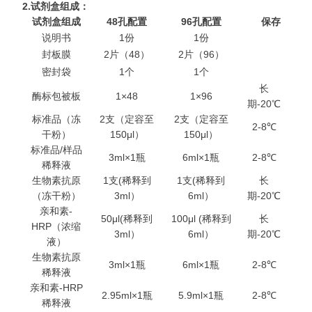
2.
试剂盒组成：
试剂盒组成
48
孔配置
96
孔配置
保存
说明书
1份
1份
封板膜
2片（48）
2片（96）
密封袋
1个
1个
长
酶标包被板
1×48
1×96
期-20℃
标准品（冻
2支（定容至
2支（定容至
2-8℃
干粉）
150μl）
150μl）
标准品/样品
3ml×1瓶
6ml×1瓶
2-8℃
稀释液
生物素抗原
1支(稀释到
1支(稀释到
长
（冻干粉）
3ml）
6ml）
期-20℃
亲和素-
50μl(稀释到
100μl (稀释到
长
HRP（浓缩
3ml）
6ml）
期-20℃
液）
生物素抗原
3ml×1瓶
6ml×1瓶
2-8℃
稀释液
亲和素-HRP
2.95ml×1瓶
5.9ml×1瓶
2-8℃
稀释液