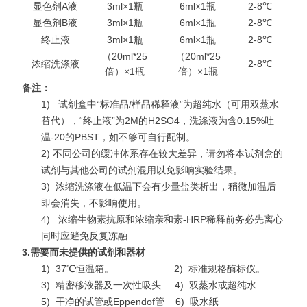
显色剂A液
3ml×1瓶
6ml×1瓶
2-8℃
显色剂B液
3ml×1瓶
6ml×1瓶
2-8℃
终止液
3ml×1瓶
6ml×1瓶
2-8℃
（20ml*25
（20ml*25
浓缩洗涤液
2-8℃
倍）×1瓶
倍）×1瓶
备注：
1)
试剂盒中“标准品/样品稀释液”为超纯水（可用双蒸水
替代），“终止液”为2M的H2SO4，洗涤液为含0.15%吐
温-20的PBST，如不够可自行配制。
2) 不同公司的缓冲体系存在较大差异，请勿将本试剂盒的
试剂与其他公司的试剂混用以免影响实验结果。
3)
浓缩洗涤液在低温下会有少量盐类析出，稍微加温后
即会消失，不影响使用。
4)
浓缩生物素抗原和浓缩亲和素-HRP稀释前务必先离心
同时应避免反复冻融
3.
需要而未提供的试剂和器材
1)
37℃恒温箱。 2)
标准规格酶标仪。
3)
精密移液器及一次性吸头 4)
双蒸水或超纯水
5)
干净的试管或Eppendof管 6)
吸水纸